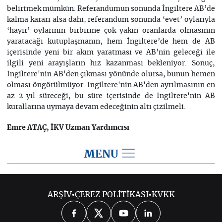
belirtmek mümkün. Referandumun sonunda İngiltere AB’de
kalma kararı alsa dahi, referandum sonunda ‘evet’ oylarıyla
‘hayır’ oylarının birbirine çok yakın oranlarda olmasının
yaratacağı kutuplaşmanın, hem İngiltere’de hem de AB
içerisinde yeni bir akım yaratması ve AB’nin geleceği ile
ilgili yeni arayışların hız kazanması bekleniyor. Sonuç,
İngiltere'nin AB'den çıkması yönünde olursa, bunun hemen
olması öngörülmüyor. İngiltere'nin AB'den ayrılmasının en
az 2 yıl süreceği, bu süre içerisinde de İngiltere'nin AB
kurallarına uymaya devam edeceğinin altı çizilmeli.
Emre ATAÇ, İKV Uzman Yardımcısı
MENU
2016
ARŞİV
•
ÇEREZ POLİTİKASI
•
KVKK
2026
2025
2024