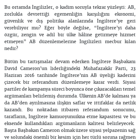
Bu ortamda İngilizler, o kadim soruyla tekrar yüzleşti: AB,
zorlukla devrettiği egemenliğin karşılığını ekonomi,
güvenlik ve dış politika alanlarında İngiltere’ye geri
verebiliyor mu? Eğer böyle değilse, “İngiltere’yi daha
özgür, zengin ve adil bir ülke hâline getirmeye hizmet
etmeyen” AB düzenlemelerine İngilizleri mecbur kılan
nedir?
Bütün bu tartışmalar devam ederken İngiltere Başbakanı
David Cameron’un liderliğindeki Muhafazakâr Parti, 23
Haziran 2016 tarihinde İngiltere’nin AB üyeliği kaderini
çizecek bir referandum düzenlemeye karar verdi. Siyasi
partiler de kampanya süreci boyunca öne çıkaracakları temel
argümanları belirlemiş durumda. Ülkenin AB’de kalması ya
da AB’den ayrılmasına ilişkin saflar ve ittifaklar da netlik
kazandı. Bu noktadan itibaren referandum sonucunu,
tarafların, İngiltere kamuoyunuikna etme kapasitesi ve bu
eksende kullandıkları argümanların kalitesi belirleyecek.
Başta Başbakan Cameron olmak üzere siyasi yelpazenin sağ
ve solundaki önemli bir kesim için her türlü soruna rağmen