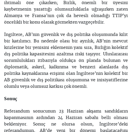
ihtimali öne çıkarken; Birlik, önemli bir üyesini
kaybetmenin yarattığı olumsuzluklarla uğraşırken zaten
Almanya ve Fransa’nın çok da hevesli olmadığı TTIP’yi
öncelikli bir konu olarak görmekten vazgeçebilir.
İngiltere, AB’nin güvenlik ve dış politika oluşumunda kilit
bir katılımcı. Bu nedenle olası bir ayrılık, AB’nin mevcut
krizlerine bir yenisini eklemenin yanı sıra, Birliğin kolektif
dış politika kapasitesini azaltma riski taşıyor. Uluslararası
sorumlulukları itibarıyla oldukça ön planda bulunan ve
diplomatik, askerî, kalkınma ve benzeri alanlarda dış
politika kaynaklarına erişimi olan İngiltere’nin kolektif bir
AB güvenlik ve dış politikası oluşumuna ve inisiyatiflerine
olumlu veya olumsuz katkısı çok önemli.
Sonuç
Referandum sonucunun 23 Haziran akşamı sandıkların
kapanmasının ardından 24 Haziran sabahı belli olması
bekleniyor. Sonuç ne olursa olsun, İngiltere’deki
referandumun, AB‘de yeni bir dönemi başlatacağını