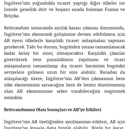
İngiltere’nin yoğunlukla ticaret yaptığı diğer ülkeler ise
listede genellik dört ve beşinci sırada bulunan Fransa ve
Belçika.
Referandum sonucunda ayrılık kararı çıkması durumunda,
İngiltere’nin ekonomik gelişimine devam edebilmesi için
AB üyesi ülkelerle karşılıklı ticaret anlaşmaları yapması
gerekecek. Tabi bu durum, bugünden yarına tamamlanacak
kadar kolay bir süreç olmayacaktır. Karşılıklı çıkarlar
gözetilerek yeni pazarlıkların yapılması ve ticari
anlaşmaların tamamlanıp dış ticaret hacminin bugünkü
seviyelere gelmesi uzun bir süre alabilir. Buradan da
anlaşılacağı üzere, İngiltere’nin AB’den çıkmasının hem
ülke ekonomisini sarsacağını hem de henüz düzelememiş
olan AB ekonomisine sekte vurabileceğini öngörmek
mümkün.
Referandumun Olası Sonuçları ve AB’ye Etkileri
İngiltere’nin AB üyeliğinden ayrılmasının etkileri, AB için
İngiltere’ye kıyasla daha büyük olabilir. Böyle bir karar,