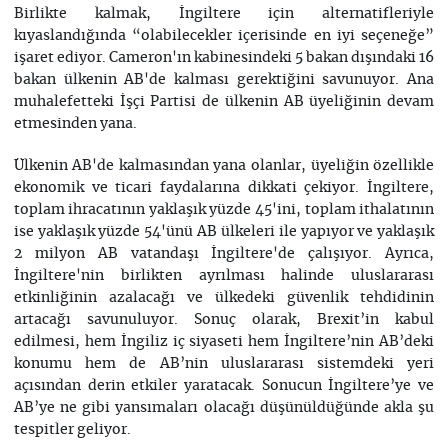
Birlikte kalmak, İngiltere için alternatifleriyle
kıyaslandığında “olabilecekler içerisinde en iyi seçeneğe”
işaret ediyor. Cameron'ın kabinesindeki 5 bakan dışındaki 16
bakan ülkenin AB'de kalması gerektiğini savunuyor. Ana
muhalefetteki İşçi Partisi de ülkenin AB üyeliğinin devam
etmesinden yana.
Ülkenin AB'de kalmasından yana olanlar, üyeliğin özellikle
ekonomik ve ticari faydalarına dikkati çekiyor. İngiltere,
toplam ihracatının yaklaşık yüzde 45'ini, toplam ithalatının
ise yaklaşık yüzde 54'ünü AB ülkeleri ile yapıyor ve yaklaşık
2 milyon AB vatandaşı İngiltere'de çalışıyor. Ayrıca,
İngiltere'nin birlikten ayrılması halinde uluslararası
etkinliğinin azalacağı ve ülkedeki güvenlik tehdidinin
artacağı savunuluyor. Sonuç olarak, Brexit’in kabul
edilmesi, hem İngiliz iç siyaseti hem İngiltere’nin AB’deki
konumu hem de AB’nin uluslararası sistemdeki yeri
açısından derin etkiler yaratacak. Sonucun İngiltere’ye ve
AB’ye ne gibi yansımaları olacağı düşünüldüğünde akla şu
tespitler geliyor.