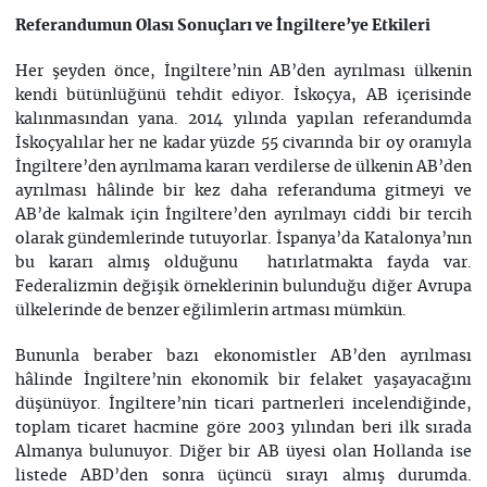
Referandumun Olası Sonuçları ve İngiltere’ye Etkileri
Her şeyden önce, İngiltere’nin AB’den ayrılması ülkenin
kendi bütünlüğünü tehdit ediyor. İskoçya, AB içerisinde
kalınmasından yana. 2014 yılında yapılan referandumda
İskoçyalılar her ne kadar yüzde 55 civarında bir oy oranıyla
İngiltere’den ayrılmama kararı verdilerse de ülkenin AB’den
ayrılması hâlinde bir kez daha referanduma gitmeyi ve
AB’de kalmak için İngiltere’den ayrılmayı ciddi bir tercih
olarak gündemlerinde tutuyorlar. İspanya’da Katalonya’nın
bu kararı almış olduğunu hatırlatmakta fayda var.
Federalizmin değişik örneklerinin bulunduğu diğer Avrupa
ülkelerinde de benzer eğilimlerin artması mümkün.
Bununla beraber bazı ekonomistler AB’den ayrılması
hâlinde İngiltere’nin ekonomik bir felaket yaşayacağını
düşünüyor. İngiltere’nin ticari partnerleri incelendiğinde,
toplam ticaret hacmine göre 2003 yılından beri ilk sırada
Almanya bulunuyor. Diğer bir AB üyesi olan Hollanda ise
listede ABD’den sonra üçüncü sırayı almış durumda.