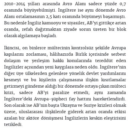
2010-2014 yılları arasında Avro Alanı sadece yüzde 0,7
oranında büyüyebilmişti. İngiltere ise aynı dönemde Avro
Alanı ortalamasının 2,5 katı oranında büyümeyi başarmıştı.
Bu nedenle İngiliz kamuoyu ve siyasiler, AB’yi gittikçe artan
oranda, refah dağıtmaktan ziyade sorun üreten bir blok
olarak algılamaya başladı.
İkincisi, on binlerce mültecinin kontrolsüz şekilde Avrupa
kapılarını zorlaması, hâlihazırda Birlik içerisinde serbest
dolaşım ve yerleşim hakkı konularında tereddüt eden
İngilizler açısından yeni kaygılara neden oldu. İngiltere’nin
diğer üye ülkelerden gelenlere yönelik devlet yardımlarını
kesmeyi ve bu kişilerin çalışmasına ilişkin kısıtlamalar
getirmeyi gündeme aldığı bir dönemde ortaya çıkan mülteci
krizi, sadece AB’yi paralize etmedi; aynı zamanda
İngiltere’deki Avrupa-şüpheci fay hattını hareketlendirdi.
Son olarak ise AB’nin başta Ukrayna ve Suriye krizleri olmak
üzere, uluslararası ilişkilerde giderek artan oranda etkisi
azalan bir aktöre dönüşmesi İngilizlerin keskin eleştirisini
tetikledi.