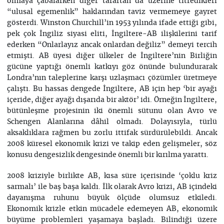
olmaya çabalarken diğer taraftan da üzerine titredikleri
“ulusal egemenlik” haklarından taviz vermemeye gayret
gösterdi. Winston Churchill’in 1953 yılında ifade ettiği gibi,
pek çok İngiliz siyasi eliti, İngiltere-AB ilişkilerini tarif
ederken “Onlarlayız ancak onlardan değiliz” demeyi tercih
etmişti. AB üyesi diğer ülkeler de İngiltere’nin Birliğin
gücüne yaptığı önemli katkıyı göz önünde bulundurarak
Londra’nın taleplerine karşı uzlaşmacı çözümler üretmeye
çalıştı. Bu hassas dengede İngiltere, AB için hep ‘bir ayağı
içeride, diğer ayağı dışarıda bir aktör’ idi. Örneğin İngiltere,
bütünleşme projesinin iki önemli sütunu olan Avro ve
Schengen Alanlarına dâhil olmadı. Dolayısıyla, türlü
aksaklıklara rağmen bu zorlu ittifak sürdürülebildi. Ancak
2008 küresel ekonomik krizi ve takip eden gelişmeler, söz
konusu dengesizlik dengesinde önemli bir kırılma yarattı.
2008 kriziyle birlikte AB, kısa süre içerisinde ‘çoklu kriz
sarmalı’ ile baş başa kaldı. İlk olarak Avro krizi, AB içindeki
dayanışma ruhunu büyük ölçüde olumsuz etkiledi.
Ekonomik krizle etkin mücadele edemeyen AB, ekonomik
büyüme problemleri yaşamaya başladı. Bilindiği üzere