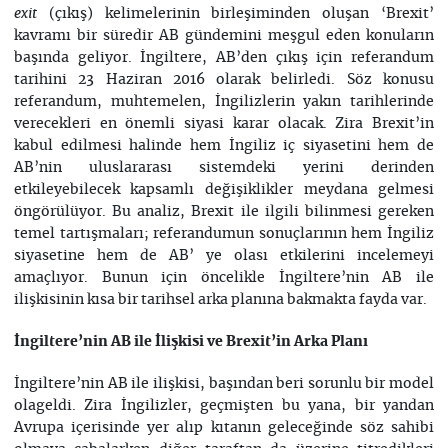
(çıkış) kelimelerinin birleşiminden oluşan ‘Brexit’
exit
kavramı bir süredir AB gündemini meşgul eden konuların
başında geliyor. İngiltere, AB’den çıkış için referandum
tarihini 23 Haziran 2016 olarak belirledi. Söz konusu
referandum, muhtemelen, İngilizlerin yakın tarihlerinde
verecekleri en önemli siyasi karar olacak. Zira Brexit’in
kabul edilmesi halinde hem İngiliz iç siyasetini hem de
AB’nin uluslararası sistemdeki yerini derinden
etkileyebilecek kapsamlı değişiklikler meydana gelmesi
öngörülüyor. Bu analiz, Brexit ile ilgili bilinmesi gereken
temel tartışmaları; referandumun sonuçlarının hem İngiliz
siyasetine hem de AB’ ye olası etkilerini incelemeyi
amaçlıyor. Bunun için öncelikle İngiltere’nin AB ile
ilişkisinin kısa bir tarihsel arka planına bakmakta fayda var.
İngiltere’nin AB ile İlişkisi ve Brexit’in Arka Planı
İngiltere’nin AB ile ilişkisi, başından beri sorunlu bir model
olageldi. Zira İngilizler, geçmişten bu yana, bir yandan
Avrupa içerisinde yer alıp kıtanın geleceğinde söz sahibi