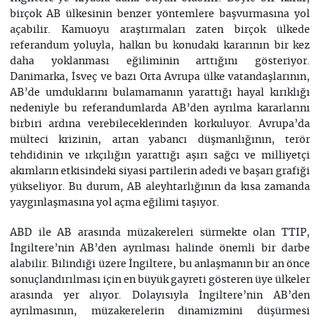
birçok AB ülkesinin benzer yöntemlere başvurmasına yol
açabilir. Kamuoyu araştırmaları zaten birçok ülkede
referandum yoluyla, halkın bu konudaki kararının bir kez
daha yoklanması eğiliminin arttığını gösteriyor.
Danimarka, İsveç ve bazı Orta Avrupa ülke vatandaşlarının,
AB’de umduklarını bulamamanın yarattığı hayal kırıklığı
nedeniyle bu referandumlarda AB’den ayrılma kararlarını
birbiri ardına verebileceklerinden korkuluyor. Avrupa’da
mülteci krizinin, artan yabancı düşmanlığının, terör
tehdidinin ve ırkçılığın yarattığı aşırı sağcı ve milliyetçi
akımların etkisindeki siyasi partilerin adedi ve başarı grafiği
yükseliyor. Bu durum, AB aleyhtarlığının da kısa zamanda
yaygınlaşmasına yol açma eğilimi taşıyor.
ABD ile AB arasında müzakereleri sürmekte olan TTIP,
İngiltere’nin AB’den ayrılması halinde önemli bir darbe
alabilir. Bilindiği üzere İngiltere, bu anlaşmanın bir an önce
sonuçlandırılması için en büyük gayreti gösteren üye ülkeler
arasında yer alıyor. Dolayısıyla İngiltere’nin AB’den
ayrılmasının, müzakerelerin dinamizmini düşürmesi