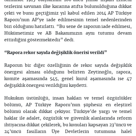
tarihinde 1915 olaylarının 100’üncü yılına ilişkin Ermeni
tezlerini savunan ilke kararına atıfta bulunulduğuna dikkat
çekti ve bunu geçtiğimiz yıl kabul edilen 2014 AP Türkiye
Raporu’nun AP’ye iade edilmesinin temel nedenlerinden
biri olduğunu hatırlattı. “Bu sene de raporun iade edilmesi,
Hükümetimiz ve AB Bakanımızın aynı tutumu devam
ettirdiğini göstermektedir” dedi.
“Rapora rekor sayıda değişiklik önerisi verildi”
Raporun bir diğer özelliğinin de rekor sayıda değişiklik
önergesi alması olduğunu belirten Zeytinoğlu, rapora,
komite aşamasında 545, genel kurul aşamasında ise 47
değişiklik önergesi verildiğini kaydetti.
Hukukun üstünlüğü, insan hakları ve temel özgürlükler
bölümü, AP Türkiye Raporu’nun şüphesiz en eleştirel
bölümü olarak dikkat çekiyor. Türkiye’de yargı ve temel
haklar ile adalet, özgürlük ve güvenlik alanlarında reform
ihtiyacına dikkat çekilerek, bu konuları kapsayan 23’üncü ve
24’üncü fasılların Üye Devletlerin tutumuna halel