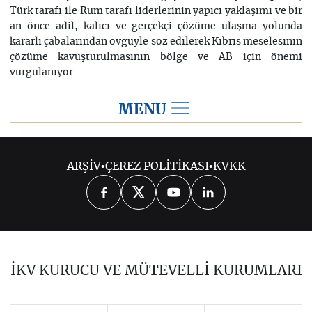
Türk tarafı ile Rum tarafı liderlerinin yapıcı yaklaşımı ve bir
an önce adil, kalıcı ve gerçekçi çözüme ulaşma yolunda
kararlı çabalarından övgüyle söz edilerek Kıbrıs meselesinin
çözüme kavuşturulmasının bölge ve AB için önemi
vurgulanıyor.
MENU
2016
ARŞİV
•
ÇEREZ POLİTİKASI
•
KVKK
2026
2025
2024
2023
2022
2021
2020
2019
2018
İKV KURUCU VE MÜTEVELLİ KURUMLARI
2017
2015
2014