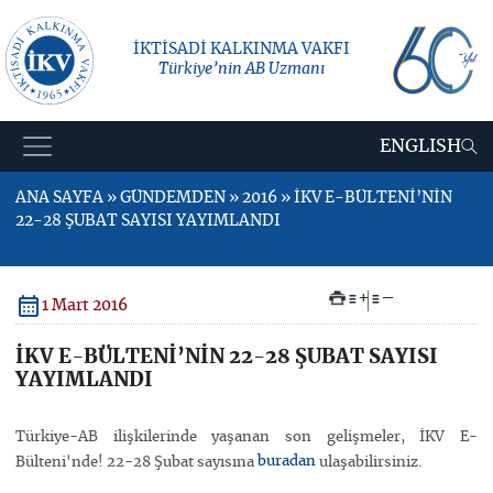
İKTİSADİ KALKINMA VAKFI
Türkiye’nin AB Uzmanı
ENGLISH
ANA SAYFA » GÜNDEMDEN » 2016 » İKV E-BÜLTENİ’NİN
22-28 ŞUBAT SAYISI YAYIMLANDI
+
–
1 Mart 2016
İKV E-BÜLTENİ’NİN 22-28 ŞUBAT SAYISI
YAYIMLANDI
Türkiye-AB ilişkilerinde yaşanan son gelişmeler, İKV E-
buradan
Bülteni'nde! 22-28 Şubat sayısına
ulaşabilirsiniz.