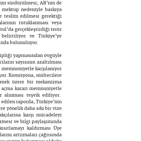
inin sürdürülmesi; AB’nin de
rı mektup nedeniyle baskıya
e teslim edilmesi gerektiği
larının tutuklanması veya
bul’da gerçekleştirdiği terör
belirtiliyor ve Türkiye’ye
sında bulunuluyor.
hipliği yapmasından övgüyle
ıların sayısının azaltılması
ı memnuniyetle karşılanıyor
ıyor. Komisyona, mültecilere
tlemek üzere bir mekanizma
ra açma kararı memnuniyetle
 alınması teşvik ediliyor.
z edilen raporda, Türkiye’nin
 yönelik daha sıkı bir vize
çakçılarına karşı mücadeleyi
ermesi ve bilgi paylaşımında
kısıtlamayı kaldırması Üye
larını artırmaları çağrısında