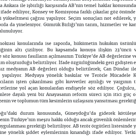
 Ankara ile işbirliği karşısında AB’nin temel haklar konusunda
ğı ifade ediliyor; Konsey ve Komisyona farklı çıkarlar göz önü
yükseltmesi çağrısı yapılıyor. Seçim sonuçları not edilerek, 
rda da yineleniyor. Gümrük Birliği’nin tarım, hizmetler ve ka
ulunuluyor.
okrasi konularında ise raporda, hükümetin hukukun üstünlü
iğinin altı çiziliyor. Bu kapsamda konuya ilişkin 23’üncü ve
ve söz konusu fasılların açılmasının Türkiye’de AB değerlerine ve
ım oluşturduğu belirtiliyor. İfade özgürlüğündeki geri gidişten 
sız medyanın AB değerleri olduğu belirtilerek; Can Dündar il
sı yapılıyor. Medyaya yönelik baskılar ve Terörle Mücadele
cıların işten çıkarılması gibi kuvvetler ayrılığı ve yargının t
retlerine yol açan konulardan endişeyle söz ediliyor. Çoğulcu
ere dayalı yeni bir Anayasanın reform süreci için itici güç ol
zenin ve toplumun tüm kesimlerin uzlaşısını yansıtması gerektiğ
ğu’daki durum konusunda, Güneydoğu’da giderek kötüleş
enin Türkiye’nin meşru hakkı olduğu ancak güvenlik önlemlerin
ygulanması gerektiği belirtiliyor. AB terör örgütleri listesinde 
rine yönelik şiddet eylemlerinin kınandığı ifade ediliyor. Ye