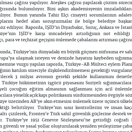
rılması çağrısı yapılıyor. Ateşkes çağrısı yapılarak çözüm sürec
ağrısında bulunuluyor. Bini aşkın akademisyenin imzaladıkla
iliyor. Bunun yanında Tahir Elçi cinayeti sorumlarının adalet
larını hedef alan soruşturmalar ile bölge belediye başkan
z ediliyor. Raporda, IŞİD’in Diyarbakır, Suruç, Ankara ve İstan
rkiye’nin IŞİD’e karşı mücadeleyi artırdığının not edildiği 
ı, para ve teçhizat geçişini önlemede çabalarını artırması çağrı
usunda, Türkiye’nin dünyadaki en büyük göçmen nüfusuna ev sa
vrupa’ya ulaşmak isteyen ve denizde hayatını kaybeden sığınmac
n önemine vurgu yapılan raporda, Türkiye-AB Mülteci eylem Plan
ğinin katılım süreciyle ilişkilendirilmemesi gerektiği vurgulan
rilecek 3 milyar avronun gerekli şekilde kullanımını dene
r. Türkiye hükümetinin işgücü piyasasını Suriyeli sığınmacıla
iyeli çocuğun eğitim almasının sağlanması için acil önlemler
cılara yönelik açık kapı politikasını sürdürmesinden övgüyle sö
ye üzerinden AB’ye akın etmesini önlemek üzere üçüncü ülkelere
tiği belirtiliyor. Türkiye’nin sınır kontrollerini ve insan ka
altı çizilerek, Frontex’e Türk sahil güvenlik güçlerine destek v
or. Türkiye’ye 1951 Cenevre Sözleşmesi’ne getirdiği coğrafi 
in güvenli ve yasal yollar oluşturularak yeniden yerleştirme çaba