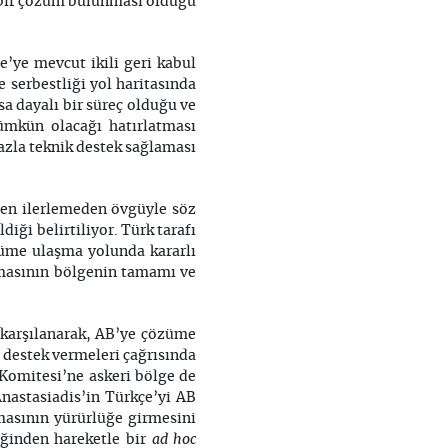
i bir çözüm bulunması olduğu
’ye mevcut ikili geri kabul
e serbestliği yol haritasında
sa dayalı bir süreç olduğu ve
mümkün olacağı hatırlatması
fazla teknik destek sağlaması
en ilerlemeden övgüyle söz
diği belirtiliyor. Türk tarafı
özüme ulaşma yolunda kararlı
lmasının bölgenin tamamı ve
e karşılanarak, AB’ye çözüme
a destek vermeleri çağrısında
 Komitesi’ne askeri bölge de
nastasiadis’in Türkçe’yi AB
asının yürürlüğe girmesini
ad hoc
ğinden hareketle bir