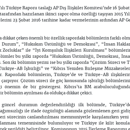
ı Türkiye Raporu taslağı AP Dış İlişkiler Komitesi’nde 16 Şubat 
tarafından hazırlanan ikinci rapor olma özelliği taşıyan 2015 Yı
elerini 23 Şubat 2016 tarihine kadar vermelerinin ardından AP 
a dikkat çeken önemli bir özellik rapordaki bölümlerin farklı olm
ki Durum”, “Hukukun Üstünlüğü ve Demokrasi”, “İnsan Haklar
k Zorluklar” ile “İyi Komşuluk İlişkileri Kurulması” bölümle
ölümler bu yılki raporda “Hukukun Üstünlüğü, Demokrasi, İns
miş. Son iki bölümün yerini ise bu yılki raporda “Çözüm Süreci v
rkiye-AB İşbirliği” ve “Kıbrıs Yeniden Birleşme Müzakereler
r. Rapordaki bölümlerin, Türkiye’de ve Türkiye-AB ilişkiler
 çarpıyor. Çözüm süreci ile göç konusunda işbirliği bölümleri
ği önemin de bir göstergesi. Kıbrıs’ta BM arabuluculuğund
ir bölümün ayrılması da oldukça dikkat çekici.
ki güncel durumun değerlendirildiği ilk bölümde, Türkiye’
ağımsızlığı ile ifade özgürlüğü alanında gözlemlenen geri gidi
eri sürecinin canlandırılması memnuniyetle karşılanırken yeni f
lanması temennisinde bulunuluyor ve Türkiye ile kilit konul
tek verildiği belirtiliyor. Komisyonun 2015 İlerleme Raporunu e