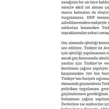
yasağının bir an önce kaldı
süreçte aktif rol alması ç
maruz kalmaları da eleştir
vurgulanıyor. HDP mensup
azledilmesinden endişeyle sö
saldırıları kınanırken Tü
topraklarından yabacı savaşç
Göç alanında işbirliği kon
söz ediliyor. Türkiye ile A
için işbirliği yapılmasını
ancak göç konusunda işbirli
yardım için Türkiye’ye ve
kurulması çağrısı yapılıyo
karşılanırken 700 bin Sur
Türkiye’nin Suriyeli sığınma
ekonomik göçmenlerin Türki
politikası uygulaması gerek
güçlendirmesi gerektiğinin 
bulunması çağrısı yapılıy
Devletlere ise mülteciler iç