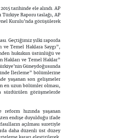
2015 tarihinde ele alındı. AP
lı Türkiye Raporu taslağı, AP
Genel Kurulu’nda görüşülerek
ası. Geçtiğimiz yılki raporda
ı ve Temel Haklara Saygı”,
rinden hukukun üstünlüğü ve
an Hakları ve Temel Haklar”
e Türkiye’nin Güneydoğusunda
inde İlerleme” bölümlerine
inde yaşanan son gelişmeler
nin en uzun bölümler olması,
a sürdürülen görüşmelerde
de reform hızında yaşanan
şten endişe duyulduğu ifade
asılların açılması suretiyle
arda daha düzenli üst düzey
rteleme kararı eleştirilerek,