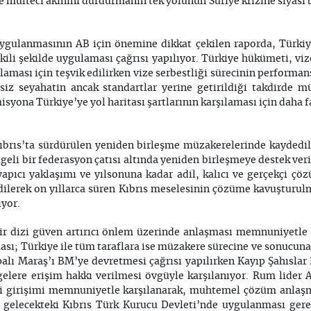
 mülteci akınını durdurmanın tek yolunun Suriye krizine siyas
ygulanmasının AB için önemine dikkat çekilen raporda, Türkiye
kili şekilde uygulaması çağrısı yapılıyor. Türkiye hükümeti, viz
ılaması için teşvik edilirken vize serbestliği sürecinin performan
esiz seyahatin ancak standartlar yerine getirildiği takdirde 
yona Türkiye’ye yol haritası şartlarının karşılaması için daha 
brıs’ta sürdürülen yeniden birleşme müzakerelerinde kaydedil
bölgeli bir federasyon çatısı altında yeniden birleşmeye destek veril
 yapıcı yaklaşımı ve yılsonuna kadar adil, kalıcı ve gerçekçi ç
dilerek on yıllarca süren Kıbrıs meselesinin çözüme kavuşturu
yor.
n bir dizi güven artırıcı önlem üzerinde anlaşması memnuniyetl
ası; Türkiye ile tüm taraflara ise müzakere sürecine ve sonucun
alı Maraş’ı BM’ye devretmesi çağrısı yapılırken Kayıp Şahıslar
elere erişim hakkı verilmesi övgüyle karşılanıyor. Rum lider A
i girişimi memnuniyetle karşılanarak, muhtemel çözüm anlaşm
 gelecekteki Kıbrıs Türk Kurucu Devleti’nde uygulanması gere