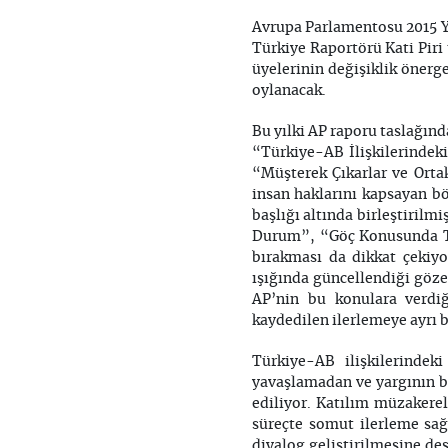
Avrupa Parlamentosu 2015 Yıl
Türkiye Raportörü Kati Piri 
üyelerinin değişiklik önerg
oylanacak.
Bu yılki AP raporu taslağınd
“Türkiye-AB İlişkilerinde
“Müşterek Çıkarlar ve Orta
insan haklarını kapsayan b
başlığı altında birleştiril
Durum”, “Göç Konusunda Tü
bırakması da dikkat çekiyo
ışığında güncellendiği göze
AP’nin bu konulara verdi
kaydedilen ilerlemeye ayrı b
Türkiye-AB ilişkilerinde
yavaşlamadan ve yargının b
ediliyor. Katılım müzakerel
süreçte somut ilerleme sağ
diyalog geliştirilmesine des