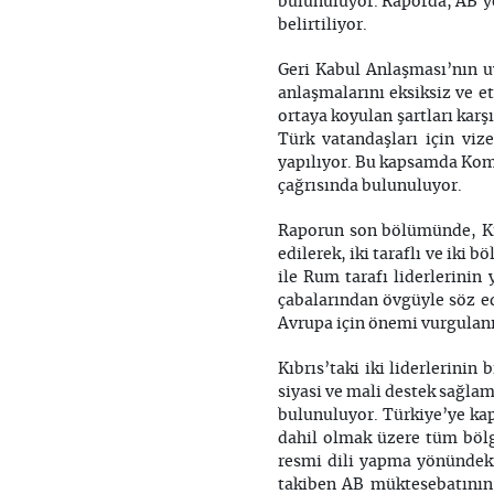
bulunuluyor. Raporda, AB’ye
belirtiliyor.
Geri Kabul Anlaşması’nın u
anlaşmalarını eksiksiz ve et
ortaya koyulan şartları karş
Türk vatandaşları için viz
yapılıyor. Bu kapsamda Komis
çağrısında bulunuluyor.
Raporun son bölümünde, Kı
edilerek, iki taraflı ve iki 
ile Rum tarafı liderlerinin
çabalarından övgüyle söz e
Avrupa için önemi vurgulanı
Kıbrıs’taki iki liderlerini
siyasi ve mali destek sağlam
bulunuluyor. Türkiye’ye kap
dahil olmak üzere tüm bölg
resmi dili yapma yönündek
takiben AB müktesebatının