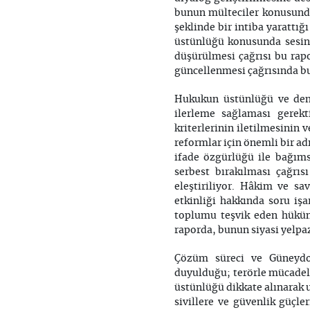
bunun mülteciler konusunda
şeklinde bir intiba yarattı
üstünlüğü konusunda sesini 
düşürülmesi çağrısı bu rapo
güncellenmesi çağrısında b
Hukukun üstünlüğü ve dem
ilerleme sağlaması gerekt
kriterlerinin iletilmesinin 
reformlar için önemli bir ad
ifade özgürlüğü ile bağım
serbest bırakılması çağrı
eleştiriliyor. Hâkim ve sav
etkinliği hakkında soru işa
toplumu teşvik eden hüküml
raporda, bunun siyasi yelpa
Çözüm süreci ve Güneydo
duyulduğu; terörle mücadel
üstünlüğü dikkate alınarak u
sivillere ve güvenlik güçle