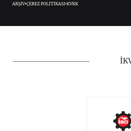
ARŞİV
•
ÇEREZ POLİTİKASI
•
KVKK
İK