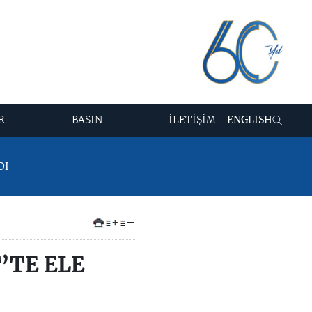
R
BASIN
İLETİŞİM
ENGLISH
DI
+
–
’TE ELE