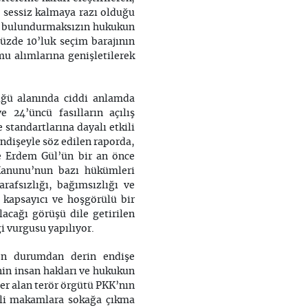
 sessiz kalmaya razı olduğu
nde bulundurmaksızın hukukun
yüzde 10’luk seçim barajının
mu alımlarına genişletilerek
ğü alanında ciddi anlamda
 24’üncü fasılların açılış
 standartlarına dayalı etkili
endişeyle söz edilen raporda,
e Erdem Gül’ün bir an önce
 Kanunu’nun bazı hükümleri
arafsızlığı, bağımsızlığı ve
, kapsayıcı ve hoşgörülü bir
acağı görüşü dile getirilen
i vurgusu yapılıyor.
en durumdan derin endişe
in insan hakları ve hukukun
yer alan terör örgütü PKK’nın
tkili makamlara sokağa çıkma