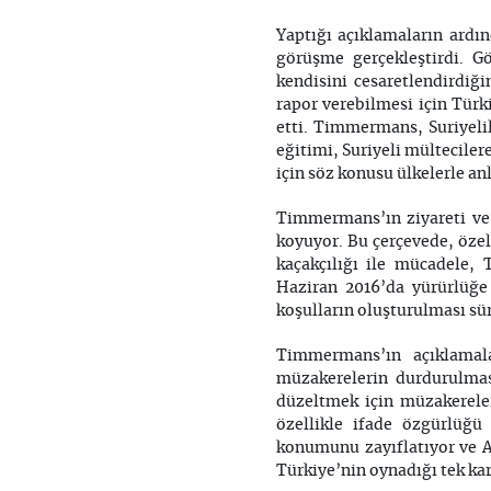
Yaptığı açıklamaların ard
görüşme gerçekleştirdi. G
kendisini cesaretlendirdiği
rapor verebilmesi için Tür
etti. Timmermans, Suriyelil
eğitimi, Suriyeli mülteciler
için söz konusu ülkelerle an
Timmermans’ın ziyareti ve 
koyuyor. Bu çerçevede, özel
kaçakçılığı ile mücadele, 
Haziran 2016’da yürürlüğe
koşulların oluşturulması sür
Timmermans’ın açıklamal
müzakerelerin durdurulmas
düzeltmek için müzakerele
özellikle ifade özgürlüğü
konumunu zayıflatıyor ve A
Türkiye’nin oynadığı tek kar