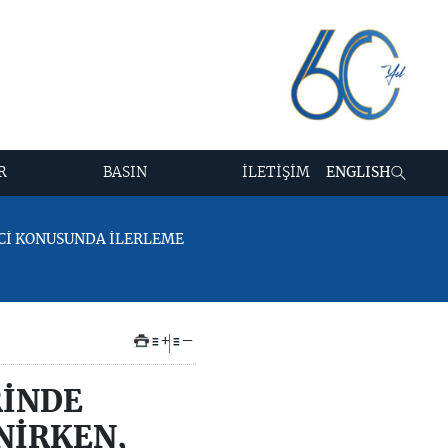
R
BASIN
İLETİŞİM
ENGLISH
ECİ KONUSUNDA İLERLEME
+
–
RİNDE
NİRKEN,