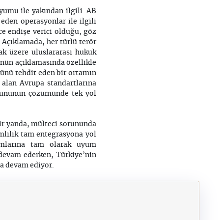
uyumu ile yakından ilgili. AB
den operasyonlar ile ilgili
ce endişe verici olduğu, göz
. Açıklamada, her türlü terör
ak üzere uluslararası hukuk
ünün açıklamasında özellikle
ğünü tehdit eden bir ortamın
 alan Avrupa standartlarına
orununun çözümünde tek yol
Bir yanda, mülteci sorununda
ımlılık tam entegrasyona yol
rmlarına tam olarak uyum
 devam ederken, Türkiye’nin
a devam ediyor.