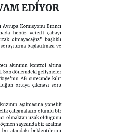
VAM EDİYOR
ni Avrupa Komisyonu Birinci
ada henüz yeterli çabayı
rtak olmayacağız” başlıklı
 soruşturma başlatılması ve
teci akınının kontrol altına
si. Son dönemdeki gelişmeler
kiye’nin AB sürecinde kilit
luğun ortaya çıkması soru
rizinin aşılmasına yönelik
önelik çalışmaların olumlu bir
ici olmaktan uzak olduğunu
 göçmen sayısında bir azalma
 bu alandaki beklentilerini