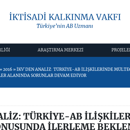
İKTİSADİ KALKINMA VAKFI
Türkiye’nin AB Uzmanı
RLİĞİ
ARAŞTIRMA MERKEZİ
PROJELE
 2016 » İKV`DEN ANALİZ: TÜRKİYE-AB İLİŞKİLERİNDE MÜLT
LER ALANINDA SORUNLAR DEVAM EDİYOR
ALİZ: TÜRKİYE-AB İLİŞKİLE
ONUSUNDA İLERLEME BEKLE