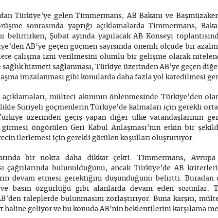
ından Türkiye’ye gelen Timmermans, AB Bakanı ve Başmüzakerec
örüşme sonrasında yaptığı açıklamalarda Timmermans, Bakan
ni belirtirken, Şubat ayında yapılacak AB Konseyi toplantısın
kiye’den AB’ye geçen göçmen sayısında önemli ölçüde bir azalm
ere çalışma izni verilmesini olumlu bir gelişme olarak nitelend
e sağlık hizmeti sağlanması, Türkiye üzerinden AB’ye geçen diğe
laşma imzalanması gibi konularda daha fazla yol katedilmesi gere
açıklamaları, mülteci akınının önlenmesinde Türkiye’den olan
likle Suriyeli göçmenlerin Türkiye’de kalmaları için gerekli o
Türkiye üzerinden geçiş yapan diğer ülke vatandaşlarının ge
 girmesi öngörülen Geri Kabul Anlaşması’nın etkin bir şekild
ecin ilerlemesi için gerekli görülen koşulları oluşturuyor.
arında bir nokta daha dikkat çekti. Timmermans, Avrupa
ı çağrılarında bulunulduğunu, ancak Türkiye’de AB kriterler
rin devam etmesi gerektiğini düşündüğünü belirtti. Buradan d
 ve basın özgürlüğü gibi alanlarda devam eden sorunlar, T
B’den taleplerde bulunmasını zorlaştırıyor. Buna karşın, mülte
t haline geliyor ve bu konuda AB’nin beklentilerini karşılama me