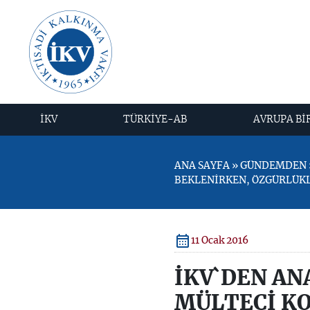
İKV
TÜRKİYE-AB
AVRUPA Bİ
ANA SAYFA » GÜNDEMDEN »
BEKLENİRKEN, ÖZGÜRLÜK
11 Ocak 2016
İKV`DEN AN
MÜLTECİ K