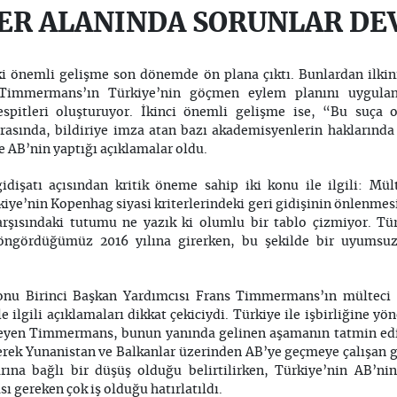
ER ALANINDA SORUNLAR DE
ki önemli gelişme son dönemde ön plana çıktı. Bunlardan ilki
 Timmermans’ın Türkiye’nin göçmen eylem planını uygulam
spitleri oluşturuyor. İkinci önemli gelişme ise, “Bu suça o
nrasında, bildiriye imza atan bazı akademisyenlerin haklarında
e AB’nin yaptığı açıklamalar oldu.
gidişatı açısından kritik öneme sahip iki konu ile ilgili: Mül
rkiye’nin Kopenhag siyasi kriterlerindeki geri gidişinin önlenme
rşısındaki tutumu ne yazık ki olumlu bir tablo çizmiyor. Tür
 öngördüğümüz 2016 yılına girerken, bu şekilde bir uyumsuz
onu Birinci Başkan Yardımcısı Frans Timmermans’ın mülteci k
le ilgili açıklamaları dikkat çekiciydi. Türkiye ile işbirliğine y
yleyen Timmermans, bunun yanında gelinen aşamanın tatmin ed
çerek Yunanistan ve Balkanlar üzerinden AB’ye geçmeye çalışan
rına bağlı bir düşüş olduğu belirtilirken, Türkiye’nin AB’nin
ı gereken çok iş olduğu hatırlatıldı.