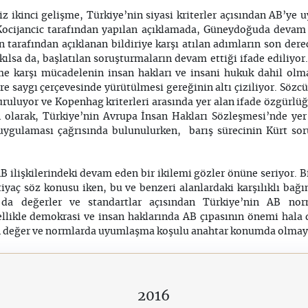
z ikinci gelişme, Türkiye’nin siyasi kriterler açısından AB’ye 
 Kocijancic tarafından yapılan açıklamada, Güneydoğuda devam e
 tarafından açıklanan bildiriye karşı atılan adımların son dere
akılsa da, başlatılan soruşturmaların devam ettiği ifade ediliyor
me karşı mücadelenin insan hakları ve insani hukuk dahil olm
e saygı çerçevesinde yürütülmesi gereğinin altı çiziliyor. Sözc
ruluyor ve Kopenhag kriterleri arasında yer alan ifade özgürlü
on olarak, Türkiye’nin Avrupa İnsan Hakları Sözleşmesi’nde yer
uygulaması çağrısında bulunulurken, barış sürecinin Kürt s
AB ilişkilerindeki devam eden bir ikilemi gözler önüne seriyor. 
htiyaç söz konusu iken, bu ve benzeri alanlardaki karşılıklı bağ
 da değerler ve standartlar açısından Türkiye’nin AB no
llikle demokrasi ve insan haklarında AB çıpasının önemi hala
n değer ve normlarda uyumlaşma koşulu anahtar konumda olmay
2016