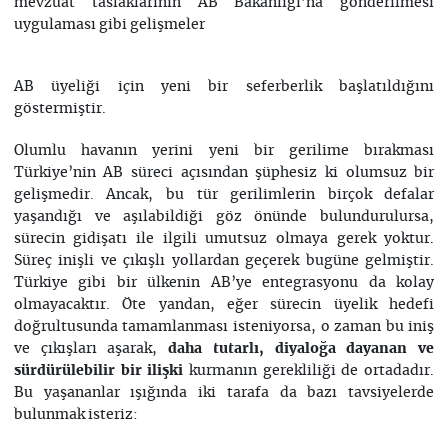
mevzuat taslaklarının AB Bakanlığı’na gönderilmesi
uygulaması gibi gelişmeler
AB üyeliği için yeni bir seferberlik başlatıldığını
göstermiştir.
Olumlu havanın yerini yeni bir gerilime bırakması
Türkiye’nin AB süreci açısından şüphesiz ki olumsuz bir
gelişmedir. Ancak, bu tür gerilimlerin birçok defalar
yaşandığı ve aşılabildiği göz önünde bulundurulursa,
sürecin gidişatı ile ilgili umutsuz olmaya gerek yoktur.
Süreç inişli ve çıkışlı yollardan geçerek bugüne gelmiştir.
Türkiye gibi bir ülkenin AB’ye entegrasyonu da kolay
olmayacaktır. Öte yandan, eğer sürecin üyelik hedefi
doğrultusunda tamamlanması isteniyorsa, o zaman bu iniş
ve çıkışları aşarak,
daha tutarlı, diyaloğa dayanan ve
kurmanın gerekliliği de ortadadır.
sürdürülebilir bir ilişki
Bu yaşananlar ışığında iki tarafa da bazı tavsiyelerde
bulunmak isteriz: