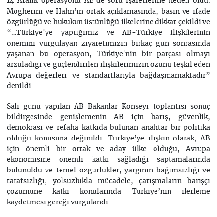
14 Aralık operasyonu AB’de soru işaretlerine neden oldu.
Mogherini ve Hahn’ın ortak açıklamasında, basın ve ifade
özgürlüğü ve hukukun üstünlüğü ilkelerine dikkat çekildi ve
“…Türkiye'ye yaptığımız ve AB-Türkiye ilişkilerinin
önemini vurgulayan ziyaretimizin birkaç gün sonrasında
yaşanan bu operasyon, Türkiye'nin bir parçası olmayı
arzuladığı ve güçlendirilen ilişkilerimizin özünü teşkil eden
Avrupa değerleri ve standartlarıyla bağdaşmamaktadır”
denildi.
Salı günü yapılan AB Bakanlar Konseyi toplantısı sonuç
bildirgesinde genişlemenin AB için barış, güvenlik,
demokrasi ve refaha katkıda bulunan anahtar bir politika
olduğu konusuna değinildi. Türkiye’ye ilişkin olarak, AB
için önemli bir ortak ve aday ülke olduğu, Avrupa
ekonomisine önemli katkı sağladığı saptamalarında
bulunuldu ve temel özgürlükler, yargının bağımsızlığı ve
tarafsızlığı, yolsuzlukla mücadele, çatışmaların barışçı
çözümüne katkı konularında Türkiye’nin ilerleme
kaydetmesi gereği vurgulandı.