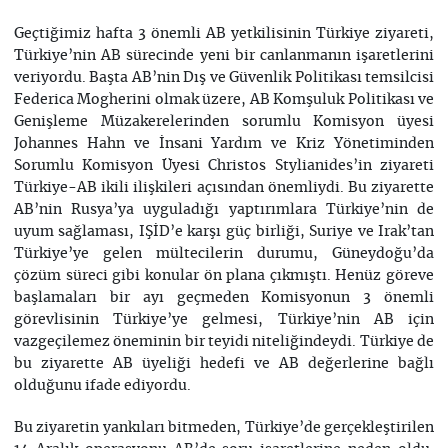
Geçtiğimiz hafta 3 önemli AB yetkilisinin Türkiye ziyareti,
Türkiye’nin AB sürecinde yeni bir canlanmanın işaretlerini
veriyordu. Başta AB’nin Dış ve Güvenlik Politikası temsilcisi
Federica Mogherini olmak üzere, AB Komşuluk Politikası ve
Genişleme Müzakerelerinden sorumlu Komisyon üyesi
Johannes Hahn ve İnsani Yardım ve Kriz Yönetiminden
Sorumlu Komisyon Üyesi Christos Stylianides’in ziyareti
Türkiye-AB ikili ilişkileri açısından önemliydi. Bu ziyarette
AB’nin Rusya’ya uyguladığı yaptırımlara Türkiye’nin de
uyum sağlaması, IŞİD’e karşı güç birliği, Suriye ve Irak’tan
Türkiye’ye gelen mültecilerin durumu, Güneydoğu’da
çözüm süreci gibi konular ön plana çıkmıştı. Henüz göreve
başlamaları bir ayı geçmeden Komisyonun 3 önemli
görevlisinin Türkiye’ye gelmesi, Türkiye’nin AB için
vazgeçilemez öneminin bir teyidi niteliğindeydi. Türkiye de
bu ziyarette AB üyeliği hedefi ve AB değerlerine bağlı
olduğunu ifade ediyordu.
Bu ziyaretin yankıları bitmeden, Türkiye’de gerçekleştirilen