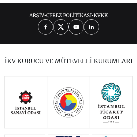
ARŞİV
•
ÇEREZ POLİTİKASI
•
KVKK
2026
2025
2024
2023
2022
2021
2020
2019
2018
İKV KURUCU VE MÜTEVELLİ KURUMLARI
2017
2016
2015
Haziran 2011 - Ocak 2014