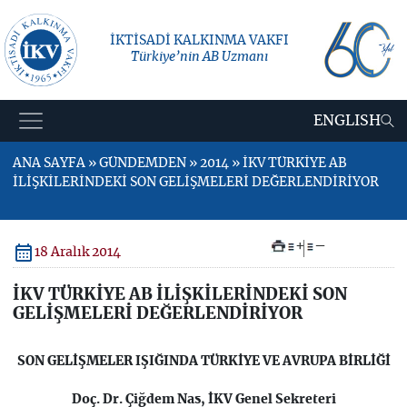
İKTİSADİ KALKINMA VAKFI
Türkiye’nin AB Uzmanı
ENGLISH
ANA SAYFA » GÜNDEMDEN » 2014 » İKV TÜRKİYE AB
İLİŞKİLERİNDEKİ SON GELİŞMELERİ DEĞERLENDİRİYOR
+
–
18 Aralık 2014
İKV TÜRKİYE AB İLİŞKİLERİNDEKİ SON
GELİŞMELERİ DEĞERLENDİRİYOR
SON GELİŞMELER IŞIĞINDA TÜRKİYE VE AVRUPA BİRLİĞİ
Doç. Dr. Çiğdem Nas, İKV Genel Sekreteri