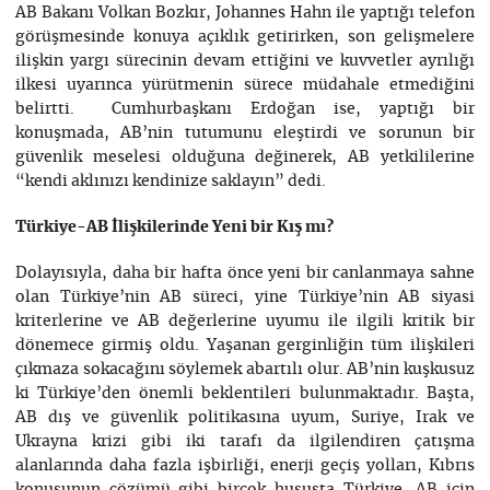
AB Bakanı Volkan Bozkır, Johannes Hahn ile yaptığı telefon
görüşmesinde konuya açıklık getirirken, son gelişmelere
ilişkin yargı sürecinin devam ettiğini ve kuvvetler ayrılığı
ilkesi uyarınca yürütmenin sürece müdahale etmediğini
belirtti. Cumhurbaşkanı Erdoğan ise, yaptığı bir
konuşmada, AB’nin tutumunu eleştirdi ve sorunun bir
güvenlik meselesi olduğuna değinerek, AB yetkililerine
“kendi aklınızı kendinize saklayın” dedi.
Türkiye-AB İlişkilerinde Yeni bir Kış mı?
Dolayısıyla, daha bir hafta önce yeni bir canlanmaya sahne
olan Türkiye’nin AB süreci, yine Türkiye’nin AB siyasi
kriterlerine ve AB değerlerine uyumu ile ilgili kritik bir
dönemece girmiş oldu. Yaşanan gerginliğin tüm ilişkileri
çıkmaza sokacağını söylemek abartılı olur. AB’nin kuşkusuz
ki Türkiye’den önemli beklentileri bulunmaktadır. Başta,
AB dış ve güvenlik politikasına uyum, Suriye, Irak ve
Ukrayna krizi gibi iki tarafı da ilgilendiren çatışma
alanlarında daha fazla işbirliği, enerji geçiş yolları, Kıbrıs