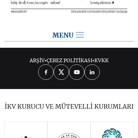
MENU
2014
ARŞİV
•
ÇEREZ POLİTİKASI
•
KVKK
2026
2025
2024
2023
2022
2021
2020
2019
2018
İKV KURUCU VE MÜTEVELLİ KURUMLARI
2017
2016
2015
Haziran 2011 - Ocak 2014