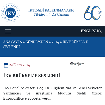
İKTİSADİ KALKINMA VAKFI
Türkiye’nin AB Uzmanı
ENGLISH
ANA SAYFA » GÜNDEMDEN » 2014 » İKV BRÜKSEL`E
SESLENDİ
+
–
22 Ekim 2014
İKV BRÜKSEL`E SESLENDİ
İKV Genel Sekreteri Doç. Dr. Çiğdem Nas ve Genel Sekreter
Yardımcısı ve Araştırma Müdürü Melih Özsöz
`e röportaj verdi.
Europolitics