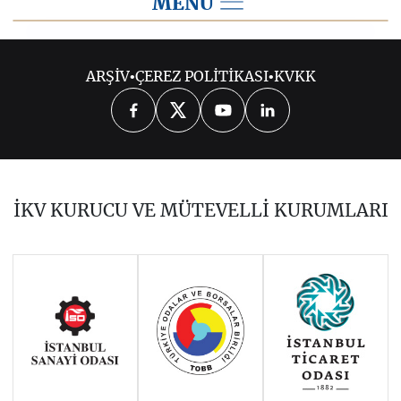
MENU
2014
ARŞİV
•
ÇEREZ POLİTİKASI
•
KVKK
2026
2025
2024
2023
2022
2021
2020
2019
2018
İKV KURUCU VE MÜTEVELLİ KURUMLARI
2017
2016
2015
Haziran 2011 - Ocak 2014