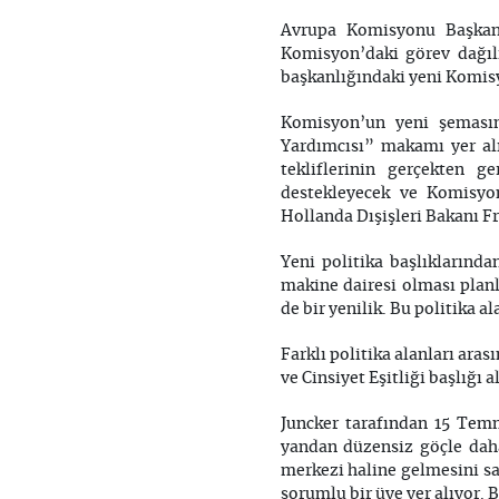
Avrupa Komisyonu Başkanı
Komisyon’daki görev dağılı
başkanlığındaki yeni Komisy
Komisyon’un yeni şemasın
Yardımcısı” makamı yer al
tekliflerinin gerçekten g
destekleyecek ve Komisyo
Hollanda Dışişleri Bakanı F
Yeni politika başlıklarında
makine dairesi olması plan
de bir yenilik. Bu politika
Farklı politika alanları ara
ve Cinsiyet Eşitliği başlığı 
Juncker tarafından 15 Temm
yandan düzensiz göçle daha 
merkezi haline gelmesini sa
sorumlu bir üye yer alıyor.