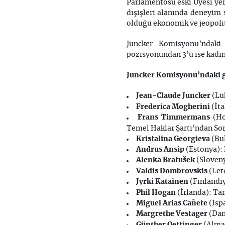
Parlamentosu eski Üyesi yer 
dışişleri alanında deneyim 
olduğu ekonomik ve jeopoliti
Juncker Komisyonu’ndaki
pozisyonundan 3’ü ise kadın 
Juncker Komisyonu’ndaki g
Jean-Claude Juncker
(Lü
Frederica Mogherini
(İta
Frans Timmermans
(Ho
Temel Haklar Şartı’ndan So
Kristalina Georgieva
(Bul
Andrus Ansip
(Estonya):
Alenka Bratušek
(Sloveny
Valdis Dombrovskis
(Let
Jyrki Katainen
(Finlandi
Phil Hogan
(İrlanda): Ta
Miguel Arias Cañete
(İsp
Margrethe Vestager
(Dan
Günther Oettinger