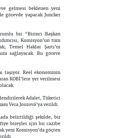
eve gelmesi beklenen yeni
yle görevde yapacak Juncker
rumlu bir “Birinci Başkan
ardımcısı, Komisyon’un tüm
cak; Temel Haklar Şartı’nı
ını sağlayacak. Bu göreve
ını taşıyor. Reel ekonominin
ran KOBİ’lere yer verilmesi
olacak.
lendirilerek Adalet, Tüketici
kanı Vera Jourová’ya verildi.
a belirtildiği şekilde, bir
iye bireyler için bir cazibe
arak yeni Komisyon’da göçten
rildi.