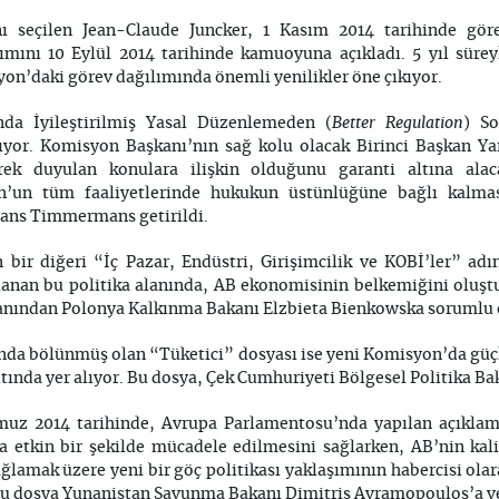
 seçilen Jean-Claude Juncker, 1 Kasım 2014 tarihinde gör
mını 10 Eylül 2014 tarihinde kamuoyuna açıkladı. 5 yıl süre
on’daki görev dağılımında önemli yenilikler öne çıkıyor.
Better Regulation
da İyileştirilmiş Yasal Düzenlemeden (
) So
ıyor. Komisyon Başkanı’nın sağ kolu olacak Birinci Başkan Y
erek duyulan konulara ilişkin olduğunu garanti altına ala
n’un tüm faaliyetlerinde hukukun üstünlüğüne bağlı kalmas
rans Timmermans getirildi.
n bir diğeri “İç Pazar, Endüstri, Girişimcilik ve KOBİ’ler” ad
lanan bu politika alanında, AB ekonomisinin belkemiğini oluştu
 alanından Polonya Kalkınma Bakanı Elzbieta Bienkowska sorumlu 
sında bölünmüş olan “Tüketici” dosyası ise yeni Komisyon’da güç
altında yer alıyor. Bu dosya, Çek Cumhuriyeti Bölgesel Politika Ba
uz 2014 tarihinde, Avrupa Parlamentosu’nda yapılan açıklamad
etkin bir şekilde mücadele edilmesini sağlarken, AB’nin kalif
ğlamak üzere yeni bir göç politikası yaklaşımının habercisi ol
 Bu dosya Yunanistan Savunma Bakanı Dimitris Avramopoulos’a ve