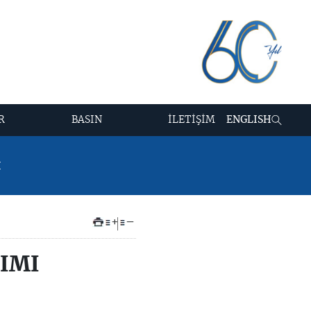
R
BASIN
İLETİŞİM
ENGLISH
İ
+
–
IMI