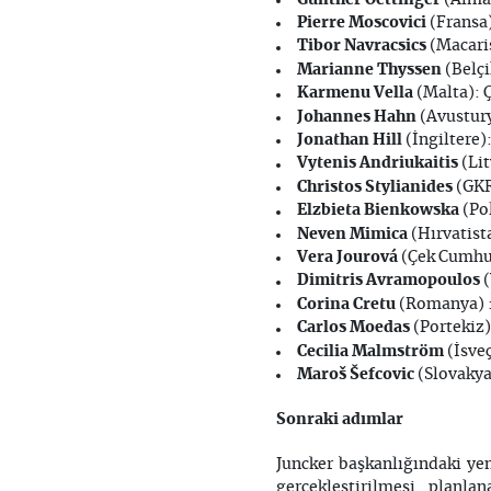
(Alman
Pierre Moscovici
(Fransa)
Tibor Navracsics
(Macaris
Marianne Thyssen
(Belçi
Karmenu Vella
(Malta): 
Johannes Hahn
(Avustury
Jonathan Hill
(İngiltere)
Vytenis Andriukaitis
(Lit
Christos Stylianides
(GKR
Elzbieta Bienkowska
(Pol
Neven Mimica
(Hırvatist
Vera Jourová
(Çek Cumhur
Dimitris Avramopoulos
(
Corina Cretu
(Romanya) :
Carlos Moedas
(Portekiz)
Cecilia Malmström
(İsve
Maroš Šefcovic
(Slovakya
Sonraki adımlar
Juncker başkanlığındaki ye
gerçekleştirilmesi plan