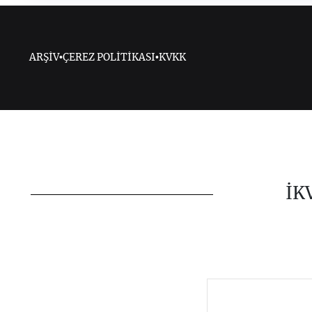
ARŞİV
•
ÇEREZ POLİTİKASI
•
KVKK
İK