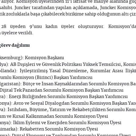
alıyor. Komisyon üyelerinden 11’i iktisat ve maliye alanında güçl
sahibi. Juncker tarafından yapılan açıklamada, Juncker Komisy
k zorluklarla başa çıkabilecek birikime sahip olduğunun altı çizi
 28 üyeden 9’unu kadın üyeler oluşturuyor. Komisyon’da
üyelere verildi.
örev dağılımı
ksemburg): Komisyon Başkanı
lya): AB Dışişleri ve Güvenlik Politikası Yüksek Temsilcisi, Kom
llanda): İyileştirilmiş Yasal Düzenleme, Kurumlar Arası İliş
rumlu Komisyon (Birinci) Başkan Yardımcısı
garistan): Bütçe ve İnsan Kaynaklarından Sorumlu Komisyon Ba
 Dijital Tek Pazardan Sorumlu Komisyon Başkan Yardımcısı
a) : Enerji Birliğinden Sorumlu Komisyon Başkan Yardımcısı
onya): Avro ve Sosyal Diyalogdan Sorumlu Komisyon Başkan Yar
ya): İstihdam, Büyüme, Yatırım ve Rekabetçilikten Sorumlu Kom
rım ve Kırsal Kalkınmadan Sorumlu Komisyon Üyesi
anya): İklim Eylemi ve Enerjiden Sorumlu Komisyon Üyesi
imarka): Rekabetten Sorumlu Komisyon Üyesi