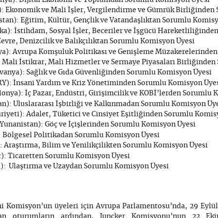
ya): Dijital Ekonomi ve Toplumdan Sorumlu Komisyon Üyesi
: Ekonomik ve Mali İşler, Vergilendirme ve Gümrük Birliğinde
tan): Eğitim, Kültür, Gençlik ve Vatandaşlıktan Sorumlu Komis
ka): İstihdam, Sosyal İşler, Beceriler ve İşgücü Hareketliliğin
Çevre, Denizcilik ve Balıkçılıktan Sorumlu Komisyon Üyesi
a): Avrupa Komşuluk Politikası ve Genişleme Müzakerelerinde
: Mali İstikrar, Mali Hizmetler ve Sermaye Piyasaları Birliğind
vanya): Sağlık ve Gıda Güvenliğinden Sorumlu Komisyon Üyesi
Y): İnsani Yardım ve Kriz Yönetiminden Sorumlu Komisyon Üye
onya): İç Pazar, Endüstri, Girişimcilik ve KOBİ’lerden Sorumlu
an): Uluslararası İşbirliği ve Kalkınmadan Sorumlu Komisyon Üy
iyeti): Adalet, Tüketici ve Cinsiyet Eşitliğinden Sorumlu Komis
Yunanistan): Göç ve İçişlerinden Sorumlu Komisyon Üyesi
 Bölgesel Politikadan Sorumlu Komisyon Üyesi
: Araştırma, Bilim ve Yenilikçilikten Sorumlu Komisyon Üyesi
ç): Ticaretten Sorumlu Komisyon Üyesi
): Ulaştırma ve Uzaydan Sorumlu Komisyon Üyesi
ni Komisyon’un üyeleri için Avrupa Parlamentosu’nda, 29 Eylül
lanan oturumların ardından, Juncker Komisyonu’nun 22 Ek