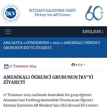
İKTİSADİ KALKINMA VAKFI
Türkiye’nin AB Uzmanı
ENGLISH
ANA SAYFA » GÜNDEMDEN » 2014 » AMERİKALI ÖĞRENCİ
GRUBUNUN İKV’Yİ ZİYARETİ
+
–
17 Temmuz 2014
AMERİKALI ÖĞRENCİ GRUBUNUN İKV’Yİ
ZİYARETİ
17 Temmuz 2014 tarihinde Amerikalı bir grup öğrenci
Almanya’nın Freiburg kentindeki Uluslararası Öğrenci
Eğitimi Enstitüsü AB Merkezi’nin (IES Abroad EU Center)