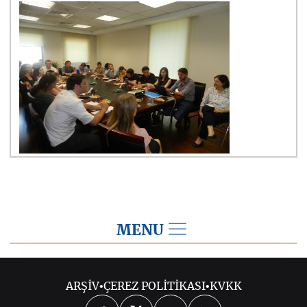
MENU
2014
ARŞİV
•
ÇEREZ POLİTİKASI
•
KVKK