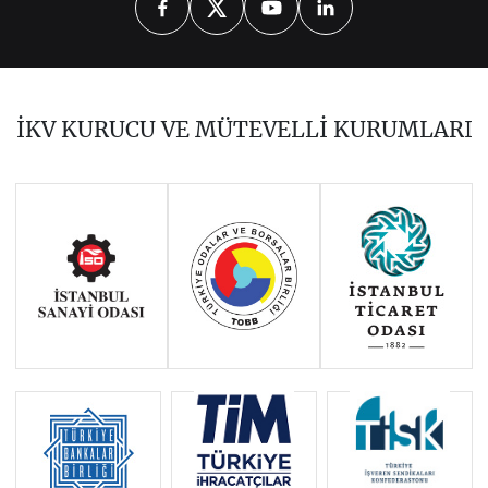
2026
2025
2024
2023
2022
2021
2020
2019
2018
İKV KURUCU VE MÜTEVELLİ KURUMLARI
2017
2016
2015
Haziran 2011 - Ocak 2014