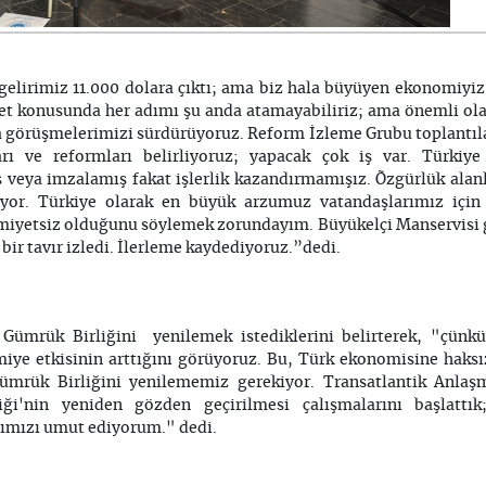
gelirimiz 11.000 dolara çıktı; ama biz hala büyüyen ekonomiyiz. 
t konusunda her adımı şu anda atamayabiliriz; ama önemli olan
a görüşmelerimizi sürdürüyoruz. Reform İzleme Grubu toplantılar
arı ve reformları belirliyoruz; yapacak çok iş var. Türkiye 
eya imzalamış fakat işlerlik kazandırmamışız. Õzgürlük alanl
yor. Türkiye olarak en büyük arzumuz vatandaşlarımız için 
miyetsiz olduğunu söylemek zorundayım. Büyükelçi Manservisi 
bir tavır izledi. İlerleme kaydediyoruz.”dedi.
Gümrük Birliğini yenilemek istediklerini belirterek, "çünk
iye etkisinin arttığını görüyoruz. Bu, Türk ekonomisine haksız
mrük Birliğini yenilememiz gerekiyor. Transatlantik Anlaş
iği'nin yeniden gözden geçirilmesi çalışmalarını başlattı
ımızı umut ediyorum." dedi.