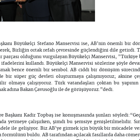
şkanı Büyükelçi Stefano Manservisi ise, AB'nin önemli bir dö
rek, Birliğin ortak refah çevresinde güçlendiğini dile getirdi. 
ir parçası olduğunu vurgulayan Büyükelçi Manservisi, "Türkiye 
fadelerini kullandı. Büyükelçi Manservisi sözlerine şöyle deva
şmak bence önemli bir sembol. AB ciddi bir dönüşüm sürecin
de bir süper güç devleti oluşturmaya çalışmıyoruz; aksine çeş
bilir olmaya çalışıyoruz. Türk vatandaşları çoktan bu yapını
mak adına Bakan Çavusoğlu ile de görüşüyoruz.”dedi.
ye Başkanı Kadir Topbaş ise konuşmasında şunları söyledi:“Geç
da yetmeye çalışırken, şimdi bu şemsiye genişletilmelidir. Sın
dele ile gelişiyor. Biz AB'ye girmek için büyük bir mücadele 
formülünü buldu. AB tarafından açılacak fasıllarda daha cömer