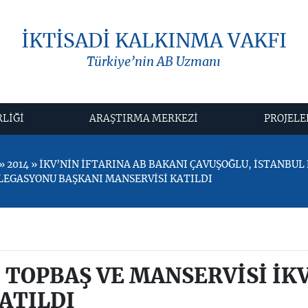
İKTİSADİ KALKINMA VAKFI
Türkiye’nin AB Uzmanı
RLİĞİ
ARAŞTIRMA MERKEZİ
PROJELE
 2014 » İKV’NİN İFTARINA AB BAKANI ÇAVUŞOĞLU, İSTANBUL
ELEGASYONU BAŞKANI MANSERVİSİ KATILDI
 TOPBAŞ VE MANSERVİSİ İKV
ATILDI