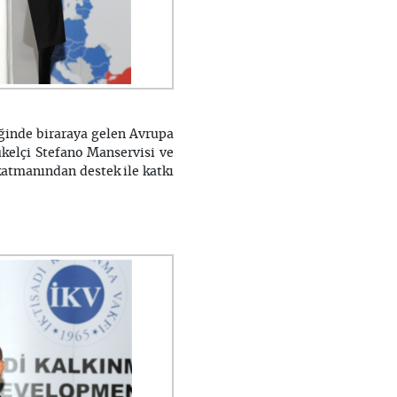
ğinde biraraya gelen Avrupa
kelçi Stefano Manservisi ve
katmanından destek ile katkı