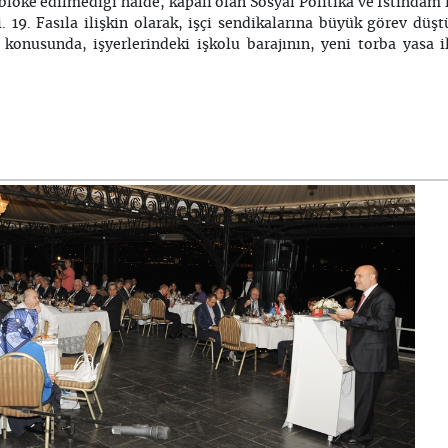
bloke edilmediği halde, kapalı olan Sosyal Politika ve İstihdam 
di. 19. Fasıla ilişkin olarak, işçi sendikalarına büyük görev dü
 konusunda, işyerlerindeki işkolu barajının, yeni torba yasa i