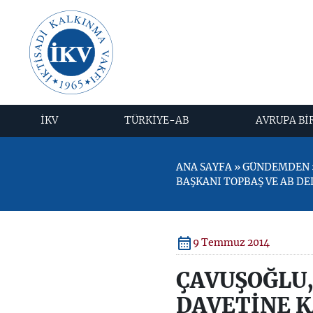
İKV
TÜRKİYE-AB
AVRUPA Bİ
ANA SAYFA » GÜNDEMDEN »
BAŞKANI TOPBAŞ VE AB D
9 Temmuz 2014
ÇAVUŞOĞLU,
DAVETİNE K