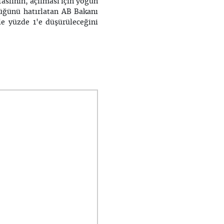
faslının, açılması için yoğun
ştüğünü hatırlatan AB Bakanı
le yüzde 1'e düşürüleceğini