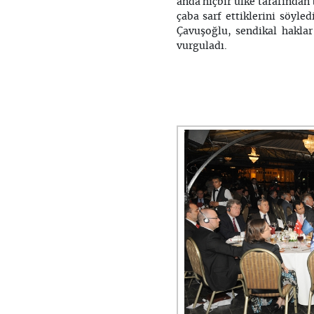
anda hiçbir ülke tarafından 
çaba sarf ettiklerini söyle
Çavuşoğlu, sendikal haklar
vurguladı.