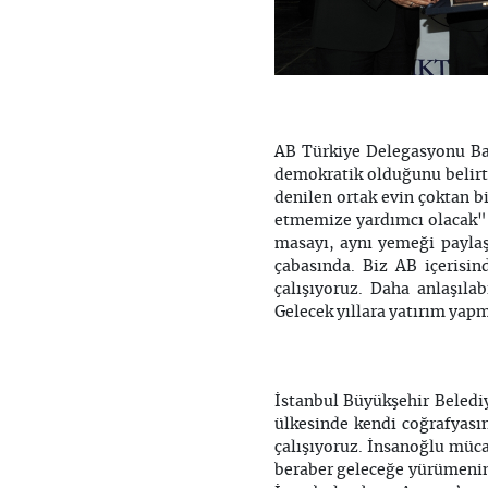
AB Türkiye Delegasyonu Ba
demokratik olduğunu belirte
denilen ortak evin çoktan b
etmemize yardımcı olacak" i
masayı, aynı yemeği payla
çabasında. Biz AB içerisin
çalışıyoruz. Daha anlaşıla
Gelecek yıllara yatırım yap
İstanbul Büyükşehir Beledi
ülkesinde kendi coğrafyasın
çalışıyoruz. İnsanoğlu müca
beraber geleceğe yürümenin 