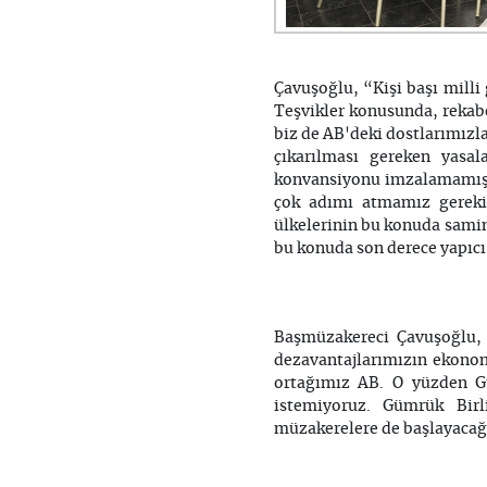
Çavuşoğlu, “Kişi başı milli 
Teşvikler konusunda, rekabe
biz de AB'deki dostlarımızl
çıkarılması gereken yasal
konvansiyonu imzalamamış v
çok adımı atmamız gereki
ülkelerinin bu konuda sami
bu konuda son derece yapıcı 
Başmüzakereci Çavuşoğlu, 
dezavantajlarımızın ekonom
ortağımız AB. O yüzden Gü
istemiyoruz. Gümrük Birl
müzakerelere de başlayacağ