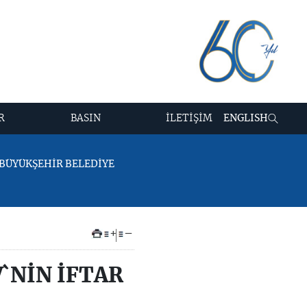
R
BASIN
İLETİŞİM
ENGLISH
 BÜYÜKŞEHİR BELEDİYE
+
–
`NİN İFTAR