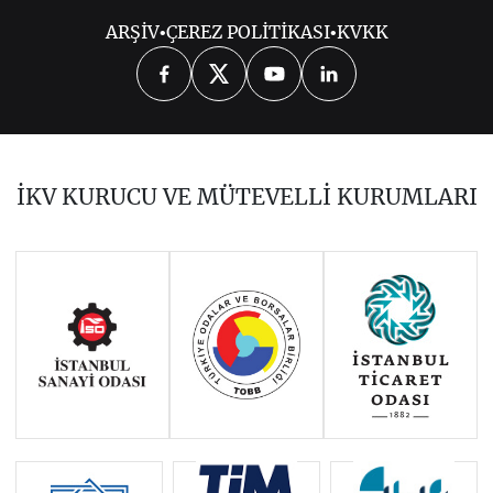
ARŞİV
•
ÇEREZ POLİTİKASI
•
KVKK
2026
2025
2024
2023
2022
2021
2020
2019
2018
İKV KURUCU VE MÜTEVELLİ KURUMLARI
2017
2016
2015
Haziran 2011 - Ocak 2014