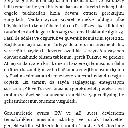
2013’de geri kabul anlaşmasının imzalanması ve üst düzey
ikili temaslar ile yeni bir ivme kazanan sürecin herhangi bir
engele takılmadan hızla devam etmesi gerektiğini
vurguladı. Vardan ayrıca ziyaret etmekte olduğu ülke
büyükelçilerin kendi ülkelerinin en üst düzey siyasi liderleri
tarafından da dile getirilen yargı ve temel haklar ile ilgili 23.
Fasıl ile adalet ve özgürlük ve güvenlik konularını içeren 24.
Başlıkların açılmasının Türkiye’deki reform sürecine de hız
vereceğini kaydetti. İlaveten özellikle Ukrayna’da yaşanan
olaylar akabinde oluşan tablonun, gerek Türkiye ve gerekse
AB açısından zaten kritik önemi haiz enerji konusunun daha
da önem kazandığını ve bu bağlamda enerji konusunu içeren
15. Faslın açılmasının da müzakere sürecini hızlandıracağını
söyledi. İki tarafın da fayda sağlayacağı entegrasyon
sürecinin, AB ve Türkiye arasında gerek devlet, gerekse sivil
toplum ve özel sektör arasında sürekli ve yapıcı diyalog ile
geliştirilmesinin önemini vurguladı.
Görüşmelerde ayrıca İKV ve AB üyesi devletlerin
temsilcilikleri arasında işbirliği ve ortak faaliyetler
gerçekleştirilmesi üzerinde duruldu. Türkiye-AB sürecinde