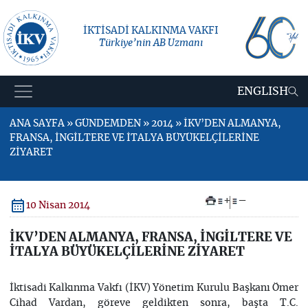
İKTİSADİ KALKINMA VAKFI
Türkiye’nin AB Uzmanı
ENGLISH
ANA SAYFA » GÜNDEMDEN » 2014 » İKV’DEN ALMANYA,
FRANSA, İNGİLTERE VE İTALYA BÜYÜKELÇİLERİNE
ZİYARET
+
–
10 Nisan 2014
İKV’DEN ALMANYA, FRANSA, İNGİLTERE VE
İTALYA BÜYÜKELÇİLERİNE ZİYARET
İktisadi Kalkınma Vakfı (İKV) Yönetim Kurulu Başkanı Ömer
Cihad Vardan, göreve geldikten sonra, başta T.C.