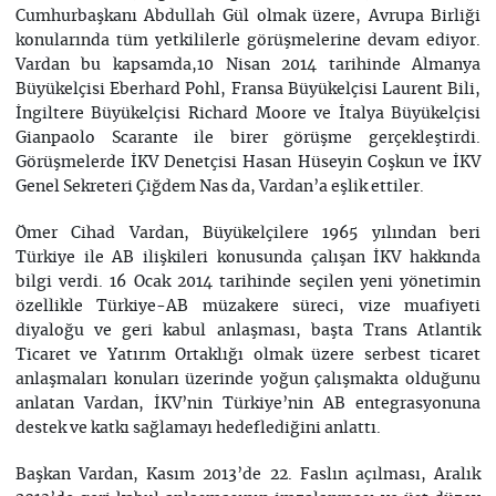
Cumhurbaşkanı Abdullah Gül olmak üzere, Avrupa Birliği
konularında tüm yetkililerle görüşmelerine devam ediyor.
Vardan bu kapsamda,10 Nisan 2014 tarihinde Almanya
Büyükelçisi Eberhard Pohl, Fransa Büyükelçisi Laurent Bili,
İngiltere Büyükelçisi Richard Moore ve İtalya Büyükelçisi
Gianpaolo Scarante ile birer görüşme gerçekleştirdi.
Görüşmelerde İKV Denetçisi Hasan Hüseyin Coşkun ve İKV
Genel Sekreteri Çiğdem Nas da, Vardan’a eşlik ettiler.
Ömer Cihad Vardan, Büyükelçilere 1965 yılından beri
Türkiye ile AB ilişkileri konusunda çalışan İKV hakkında
bilgi verdi. 16 Ocak 2014 tarihinde seçilen yeni yönetimin
özellikle Türkiye-AB müzakere süreci, vize muafiyeti
diyaloğu ve geri kabul anlaşması, başta Trans Atlantik
Ticaret ve Yatırım Ortaklığı olmak üzere serbest ticaret
anlaşmaları konuları üzerinde yoğun çalışmakta olduğunu
anlatan Vardan, İKV’nin Türkiye’nin AB entegrasyonuna
destek ve katkı sağlamayı hedeflediğini anlattı.
Başkan Vardan, Kasım 2013’de 22. Faslın açılması, Aralık