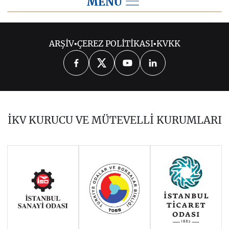
MENU
2014
ARŞİV
•
ÇEREZ POLİTİKASI
•
KVKK
2026
2025
2024
2023
2022
2021
2020
2019
2018
İKV KURUCU VE MÜTEVELLİ KURUMLARI
2017
2016
2015
Haziran 2011 - Ocak 2014