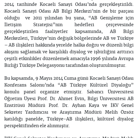
2014 tarihinde Kocaeli Sanayi Odası’nda gerçekleştirildi.
Kocaeli Sanayi Odası AB Bilgi Merkezi’nin de bir parçası
olduğu ve 2011 yılından bu yana, “AB Genişleme için
İletişim Stratejisi”nin hedefleri çerçevesinde
gerçekleştirilen faaliyetler kapsamında, AB Bilgi
Merkezleri, Türkiye’nin değişik bölgelerinde AB ve Türkiye
– AB ilişkileri hakkında yerelde halka doğru ve düzenli bilgi
akışını sağlamak ve karşılıklı diyalog ve işbirliğini arttırıcı
çeşitli etkinlikler düzenlemek amacıyla 1996 yılında Avrupa
Birliği Türkiye Delegasyonu tarafından oluşturulmuştur.
Bu kapsamda, 9 Mayıs 2014 Cuma günü Kocaeli Sanayi Odası
Konferans Salonu’nda “AB Türkiye Kültürel Diyaloğu”
konulu panel organize etmiştir. Sabancı Üniversitesi
Öğretim Üyesi Prof. Dr. Ahmet Evin, Bilgi Üniversitesi AB
Enstitüsü Müdürü Prof. Dr. Ayhan Kaya ve İKV Genel
Sekreter Yardımcısı ve Araştırma Müdürü Melih Özsöz
katıldığı panelde, Türkiye-AB ilişkileri, kültürel diyalog
perspektifinden ele alınmıştır.