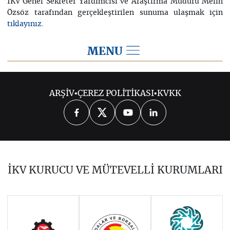
İKV Genel Sekreter Yardımcısı ve Araştırma Müdürü Melih
Özsöz tarafından gerçekleştirilen sunuma ulaşmak için
.
tıklayınız
MENU
2014
ARŞİV
•
ÇEREZ POLİTİKASI
•
KVKK
2026
2025
2024
2023
2022
2021
2020
2019
2018
İKV KURUCU VE MÜTEVELLİ KURUMLARI
2017
2016
2015
Haziran 2011 - Ocak 2014