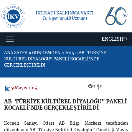
İKTİSADİ KALKINMA VAKFI
Türkiye’nin AB Uzmanı
ENGLISH
ANA SAYFA » GÜNDEMDEN » 2014 » AB-TÜRKİYE
KÜLTÜREL DİYALOĞU” PANELİ KOCAELİ’NDE
GERÇEKLEŞTİRİLDİ
+
–
9 Mayıs 2014
AB-TÜRKİYE KÜLTÜREL DİYALOĞU” PANELİ
KOCAELİ’NDE GERÇEKLEŞTİRİLDİ
Kocaeli Sanayi Odası AB Bilgi Merkezi tarafından
düzenlenen AB-Türkiye Kültürel Diyaloğu” Paneli, 9 Mayıs