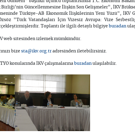
Yeni Gündem" başlıklı üçüncü toplantısında T.C. Ekonomi Baka
irliği'nin Güncellenmesine İlişkin Son Gelişmeler", İKV Brüks
seninde Türkiye-AB Ekonomik İlişkilerinin Yeni Yüzü", İKV G
söz "Türk Vatandaşları İçin Vizesiz Avrupa: Vize Serbestli
buradan
kleştirmişlerdir. Toplantı ile ilgili detaylı bilgiye
ulaş
i İKV web sitesinden izlemek mümkündür.
sta@ikv.org.tr
rınızı bize
adresinden iletebilirsiniz.
buradan
TTYO konularında İKV çalışmalarına
ulaşılabilir.