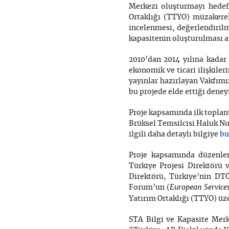
Merkezi oluşturmayı hedef
Ortaklığı (TTYO) müzakerel
incelenmesi, değerlendirilm
kapasitenin oluşturulması 
2010’dan 2014 yılına kadar 
ekonomik ve ticari ilişkile
yayınlar hazırlayan Vakfımı
bu projede elde ettiği deney
Proje kapsamında ilk toplan
Brüksel Temsilcisi Haluk Nur
bu
ilgili daha detaylı bilgiye
Proje kapsamında düzenlen
Türkiye Projesi Direktörü
Direktörü, Türkiye'nin DT
European Service
Forum’un (
Yatırım Ortaklığı (TTYO) üze
STA Bilgi ve Kapasite Merk