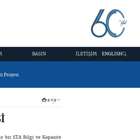
R
BASIN
İLETİŞİM
ENGLISH
i Projesi
+
–
İ
le bir STA Bilgi ve Kapasite