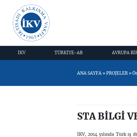
İKV
TÜRKİYE-AB
AVRUPA Bİ
ANA SAYFA » PROJELER » Önc
STA BİLGİ V
İKV, 2014 yılında Türk iş d