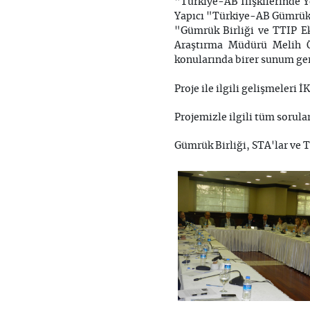
"Türkiye-AB İlişkilerinde 
Yapıcı "Türkiye-AB Gümrük B
"Gümrük Birliği ve TTIP Ek
Araştırma Müdürü Melih Öz
konularında birer sunum gerçe
Proje ile ilgili gelişmeler
Projemizle ilgili tüm sorula
Gümrük Birliği, STA'lar ve 