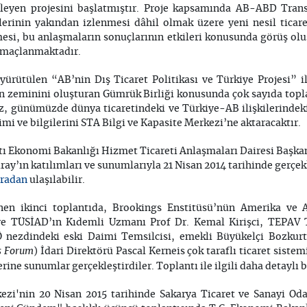
leyen projesini başlatmıştır. Proje kapsamında AB-ABD Transa
erinin yakından izlenmesi dâhil olmak üzere yeni nesil ticare
esi, bu anlaşmaların sonuçlarının etkileri konusunda görüş ol
amaçlanmaktadır.
yürütülen “AB’nin Dış Ticaret Politikası ve Türkiye Projesi” i
rin zeminini oluşturan Gümrük Birliği konusunda çok sayıda top
z, günümüzde dünya ticaretindeki ve Türkiye-AB ilişkilerindeki
imi ve bilgilerini STA Bilgi ve Kapasite Merkezi’ne aktaracaktır.
tı Ekonomi Bakanlığı Hizmet Ticareti Anlaşmaları Dairesi Başkan
ay’ın katılımları ve sunumlarıyla 21 Nisan 2014 tarihinde gerçekle
radan
ulaşılabilir.
en ikinci toplantıda, Brookings Enstitüsü’nün Amerika ve 
 ve TÜSİAD’ın Kıdemli Uzmanı Prof Dr. Kemal Kirişci, TEPAV T
Ö nezdindeki eski Daimi Temsilcisi, emekli Büyükelçi Bozkur
s Forum
) İdari Direktörü Pascal Kerneis çok taraflı ticaret sistem
rine sunumlar gerçekleştirdiler. Toplantı ile ilgili daha detaylı 
ezi'nin 20 Nisan 2015 tarihinde Sakarya Ticaret ve Sanayi Odas