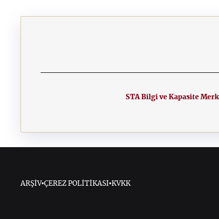
STA Bilgi ve Kapasite Merk
ARŞİV
•
ÇEREZ POLİTİKASI
•
KVKK