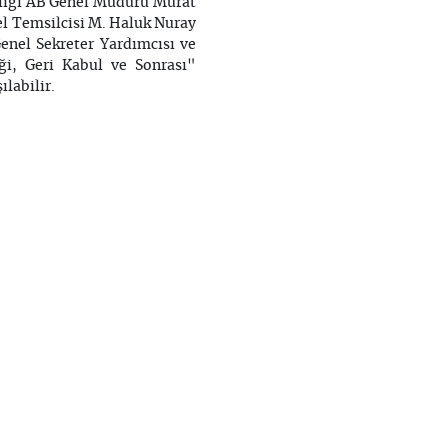
nlığı AB Genel Müdürü Murat
el Temsilcisi M. Haluk Nuray
enel Sekreter Yardımcısı ve
ği, Geri Kabul ve Sonrası"
ılabilir.