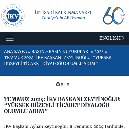
İKTİSADİ KALKINMA VAKFI
Türkiye’nin AB Uzmanı
ENGLISH
ANA SAYFA » BASIN » BASIN DUYURULARI » 2024 »
TEMMUZ 2024: İKV BAŞKANI ZEYTİNOĞLU: “YÜKSEK
DÜZEYLİ TİCARET DİYALOĞU OLUMLU ADIM”
+
–
TEMMUZ 2024: İKV BAŞKANI ZEYTİNOĞLU:
“YÜKSEK DÜZEYLİ TİCARET DİYALOĞU
OLUMLU ADIM”
İKV Başkanı Ayhan Zeytinoğlu, 8 Temmuz 2024 tarihinde,