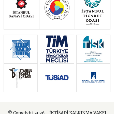
AĞUSTOS 2024: İKV BAŞKANI
ZEYTİNOĞLU: “DIŞİŞLERİ
BAKANIMIZIN AB DIŞİŞLERİ
BAKANLARI TOPLANTISINA
KATILIMINI ÖNEMSİYOR VE YENİ
ADIMLAR BEKLİYORUZ”
AĞUSTOS 2024: İKV BAŞKANI
ZEYTİNOĞLU: “AB YAPAY ZEKÂ
YASASI YÜRÜRLÜĞE GİRDİ”
TEMMUZ 2024: İKV BAŞKANI
ZEYTİNOĞLU: “AB İLK DİJİTAL
TİCARET ANLAŞMASI’NI SİNGAPUR
İLE İMZALIYOR”
TEMMUZ 2024: İKV BAŞKANI
ZEYTİNOĞLU: “URSULA VON DER
LEYEN İKİNCİ KEZ AVRUPA
© Copyright 2026 - İKTİSADİ KALKINMA VAKFI