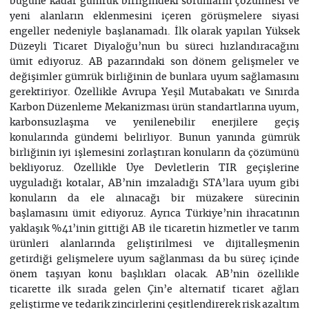
bugüne kadar gümrük birliğindeki sorunların çözülmesi ve
yeni alanların eklenmesini içeren görüşmelere siyasi
engeller nedeniyle başlanamadı. İlk olarak yapılan Yüksek
Düzeyli Ticaret Diyaloğu’nun bu süreci hızlandıracağını
ümit ediyoruz. AB pazarındaki son dönem gelişmeler ve
değişimler gümrük birliğinin de bunlara uyum sağlamasını
gerektiriyor. Özellikle Avrupa Yeşil Mutabakatı ve Sınırda
Karbon Düzenleme Mekanizması ürün standartlarına uyum,
karbonsuzlaşma ve yenilenebilir enerjilere geçiş
konularında gündemi belirliyor. Bunun yanında gümrük
birliğinin iyi işlemesini zorlaştıran konuların da çözümünü
bekliyoruz. Özellikle Üye Devletlerin TIR geçişlerine
uyguladığı kotalar, AB’nin imzaladığı STA’lara uyum gibi
konuların da ele alınacağı bir müzakere sürecinin
başlamasını ümit ediyoruz. Ayrıca Türkiye’nin ihracatının
yaklaşık %41’inin gittiği AB ile ticaretin hizmetler ve tarım
ürünleri alanlarında geliştirilmesi ve dijitalleşmenin
getirdiği gelişmelere uyum sağlanması da bu süreç içinde
önem taşıyan konu başlıkları olacak. AB’nin özellikle
ticarette ilk sırada gelen Çin’e alternatif ticaret ağları
geliştirme ve tedarik zincirlerini çeşitlendirerek risk azaltım