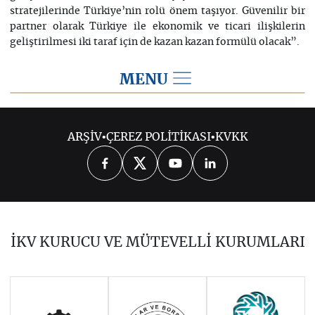
stratejilerinde Türkiye’nin rolü önem taşıyor. Güvenilir bir
partner olarak Türkiye ile ekonomik ve ticari ilişkilerin
geliştirilmesi iki taraf için de kazan kazan formülü olacak”.
MENU
2024
ARŞİV
•
ÇEREZ POLİTİKASI
•
KVKK
EKİM 2024: “AB SÜRECİNDE
İLERLEME OLMAMASI ENDİŞE
VERİCİ”
EYLÜL 2024: İKV BAŞKANI
İKV KURUCU VE MÜTEVELLİ KURUMLARI
ZEYTİNOĞLU “ALMANYA’NIN SINIR
KONTROLLERİNİ BAŞLATMASI NE
ANLAMA GELİYOR?”