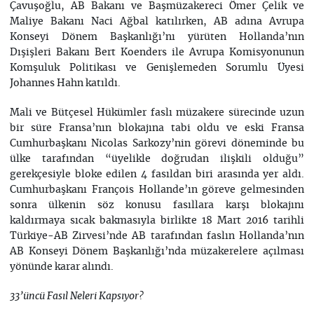
Çavuşoğlu, AB Bakanı ve Başmüzakereci Ömer Çelik ve
Maliye Bakanı Naci Ağbal katılırken, AB adına Avrupa
Konseyi Dönem Başkanlığı’nı yürüten Hollanda’nın
Dışişleri Bakanı Bert Koenders ile Avrupa Komisyonunun
Komşuluk Politikası ve Genişlemeden Sorumlu Üyesi
Johannes Hahn katıldı.
Mali ve Bütçesel Hükümler faslı müzakere sürecinde uzun
bir süre Fransa’nın blokajına tabi oldu ve eski Fransa
Cumhurbaşkanı Nicolas Sarkozy’nin görevi döneminde bu
ülke tarafından “üyelikle doğrudan ilişkili olduğu”
gerekçesiyle bloke edilen 4 fasıldan biri arasında yer aldı.
Cumhurbaşkanı François Hollande’ın göreve gelmesinden
sonra ülkenin söz konusu fasıllara karşı blokajını
kaldırmaya sıcak bakmasıyla birlikte 18 Mart 2016 tarihli
Türkiye-AB Zirvesi’nde AB tarafından faslın Hollanda’nın
AB Konseyi Dönem Başkanlığı’nda müzakerelere açılması
yönünde karar alındı.
33’üncü Fasıl Neleri Kapsıyor?