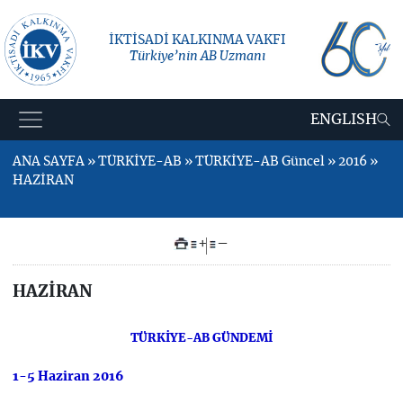
İKTİSADİ KALKINMA VAKFI
Türkiye’nin AB Uzmanı
ENGLISH
ANA SAYFA » TÜRKİYE-AB » TÜRKİYE-AB Güncel » 2016 »
HAZİRAN
+
–
HAZİRAN
TÜRKİYE-AB GÜNDEMİ
1-5 Haziran 2016