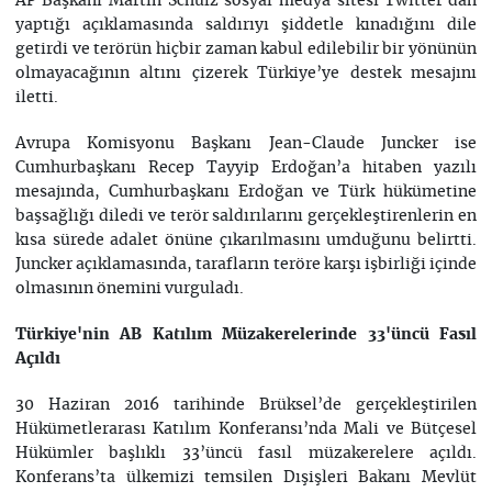
AP Başkanı Martin Schulz sosyal medya sitesi Twitter’dan
yaptığı açıklamasında saldırıyı şiddetle kınadığını dile
getirdi ve terörün hiçbir zaman kabul edilebilir bir yönünün
olmayacağının altını çizerek Türkiye’ye destek mesajını
iletti.
Avrupa Komisyonu Başkanı Jean-Claude Juncker ise
Cumhurbaşkanı Recep Tayyip Erdoğan’a hitaben yazılı
mesajında, Cumhurbaşkanı Erdoğan ve Türk hükümetine
başsağlığı diledi ve terör saldırılarını gerçekleştirenlerin en
kısa sürede adalet önüne çıkarılmasını umduğunu belirtti.
Juncker açıklamasında, tarafların teröre karşı işbirliği içinde
olmasının önemini vurguladı.
Türkiye'nin AB Katılım Müzakerelerinde 33'üncü Fasıl
Açıldı
30 Haziran 2016 tarihinde Brüksel’de gerçekleştirilen
Hükümetlerarası Katılım Konferansı’nda Mali ve Bütçesel
Hükümler başlıklı 33’üncü fasıl müzakerelere açıldı.
Konferans’ta ülkemizi temsilen Dışişleri Bakanı Mevlüt