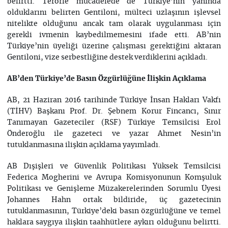
belirtti. Terörle mücadelede de Türkiye’nin yanında
olduklarını belirten Gentiloni, mülteci uzlaşının işlevsel
nitelikte olduğunu ancak tam olarak uygulanması için
gerekli ivmenin kaybedilmemesini ifade etti. AB’nin
Türkiye’nin üyeliği üzerine çalışması gerektiğini aktaran
Gentiloni, vize serbestliğine destek verdiklerini açıkladı.
AB’den Türkiye’de Basın Özgürlüğüne İlişkin Açıklama
AB, 21 Haziran 2016 tarihinde Türkiye İnsan Hakları Vakfı
(TİHV) Başkanı Prof. Dr. Şebnem Korur Fincancı, Sınır
Tanımayan Gazeteciler (RSF) Türkiye Temsilcisi Erol
Önderoğlu ile gazeteci ve yazar Ahmet Nesin’in
tutuklanmasına ilişkin açıklama yayımladı.
AB Dışişleri ve Güvenlik Politikası Yüksek Temsilcisi
Federica Mogherini ve Avrupa Komisyonunun Komşuluk
Politikası ve Genişleme Müzakerelerinden Sorumlu Üyesi
Johannes Hahn ortak bildiride, üç gazetecinin
tutuklanmasının, Türkiye’deki basın özgürlüğüne ve temel
haklara saygıya ilişkin taahhütlere aykırı olduğunu belirtti.