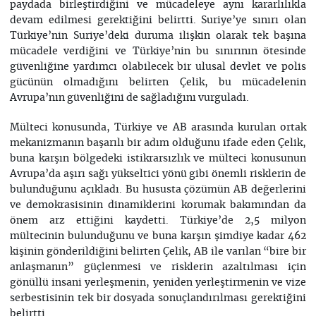
paydada birleştirdiğini ve mücadeleye aynı kararlılıkla
devam edilmesi gerektiğini belirtti. Suriye’ye sınırı olan
Türkiye’nin Suriye’deki duruma ilişkin olarak tek başına
mücadele verdiğini ve Türkiye’nin bu sınırının ötesinde
güvenliğine yardımcı olabilecek bir ulusal devlet ve polis
gücünün olmadığını belirten Çelik, bu mücadelenin
Avrupa’nın güvenliğini de sağladığını vurguladı.
Mülteci konusunda, Türkiye ve AB arasında kurulan ortak
mekanizmanın başarılı bir adım olduğunu ifade eden Çelik,
buna karşın bölgedeki istikrarsızlık ve mülteci konusunun
Avrupa’da aşırı sağı yükseltici yönü gibi önemli risklerin de
bulunduğunu açıkladı. Bu hususta çözümün AB değerlerini
ve demokrasisinin dinamiklerini korumak bakımından da
önem arz ettiğini kaydetti. Türkiye’de 2,5 milyon
mültecinin bulunduğunu ve buna karşın şimdiye kadar 462
kişinin gönderildiğini belirten Çelik, AB ile varılan “bire bir
anlaşmanın” güçlenmesi ve risklerin azaltılması için
gönüllü insani yerleşmenin, yeniden yerleştirmenin ve vize
serbestisinin tek bir dosyada sonuçlandırılması gerektiğini
belirtti.