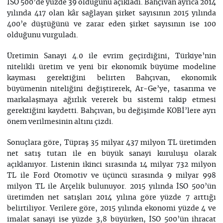
İSO 500’de yüzde 39 olduğunu açıkladı. Bahçıvan ayrıca 2014
yılında 417 olan kâr sağlayan şirket sayısının 2015 yılında
400’e düştüğünü ve zarar eden şirket sayısının ise 100
olduğunu vurguladı.
Üretimin Sanayi 4.0 ile evrim geçirdiğini, Türkiye’nin
nitelikli üretim ve yeni bir ekonomik büyüme modeline
kayması gerektiğini belirten Bahçıvan, ekonomik
büyümenin niteliğini değiştirerek, Ar-Ge’ye, tasarıma ve
markalaşmaya ağırlık vererek bu sistemi takip etmesi
gerektiğini kaydetti. Bahçıvan, bu değişimde KOBİ’lere ayrı
önem verilmesinin altını çizdi.
Sonuçlara göre, Tüpraş 35 milyar 437 milyon TL üretimden
net satış tutarı ile en büyük sanayi kuruluşu olarak
açıklanıyor. Listenin ikinci sırasında 14 milyar 732 milyon
TL ile Ford Otomotiv ve üçüncü sırasında 9 milyar 998
milyon TL ile Arçelik bulunuyor. 2015 yılında İSO 500’ün
üretimden net satışları 2014 yılına göre yüzde 7 arttığı
belirtiliyor. Verilere göre, 2015 yılında ekonomi yüzde 4 ve
imalat sanayi ise yüzde 3,8 büyürken, İSO 500’ün ihracat