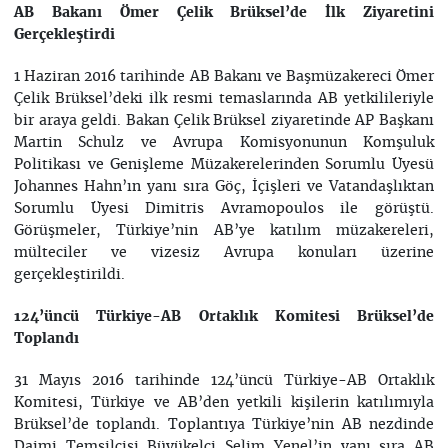
AB
Bakanı Ömer Çelik Brüksel’de İlk Ziyaretini
Gerçekleştirdi
1 Haziran 2016 tarihinde AB Bakanı ve Başmüzakereci Ömer
Çelik Brüksel’deki ilk resmi temaslarında AB yetkilileriyle
bir araya geldi. Bakan Çelik Brüksel ziyaretinde AP Başkanı
Martin Schulz ve Avrupa Komisyonunun Komşuluk
Politikası ve Genişleme Müzakerelerinden Sorumlu Üyesü
Johannes Hahn’ın yanı sıra Göç, İçişleri ve Vatandaşlıktan
Sorumlu Üyesi Dimitris Avramopoulos ile görüştü.
Görüşmeler, Türkiye’nin AB’ye katılım müzakereleri,
mülteciler ve vizesiz Avrupa konuları üzerine
gerçekleştirildi.
124’üncü Türkiye-AB Ortaklık Komitesi Brüksel’de
Toplandı
31 Mayıs 2016 tarihinde 124’üncü Türkiye-AB Ortaklık
Komitesi, Türkiye ve AB’den yetkili kişilerin katılımıyla
Brüksel’de toplandı. Toplantıya Türkiye’nin AB nezdinde
Daimi Temsilcisi Büyükelçi Selim Yenel’in yanı sıra AB