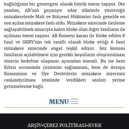
bağlılığının bir göstergesi olarak büyük önem taşıyor. Öte
yandan, AB’nin geçmişte aday ülkelerle yürüttüğü
müzakerelerde Mali ve Bütçesel Hükümler faslı genelde en
son açılan müzakere faslı oldu. Müzakere sürecinde ilerleme
sağlayabilmek amacıyla halen bloke olan diğer fasılların da
açılması önem taşıyor. AB Konseyi kararı ile bloke edilen 8
fasıl ve GKRY’nin tek taraflı olarak bloke ettiği 6 fasıl
müzakere sürecinde engel teşkil ediyor. Söz konusu
fasılların açılabilmesi için gerekli koşulların oluşturulması
sürecin hedefine ulaşması açısından önemli. Bu ise hem
Kıbrıs sorununda çözümün sağlanması, hem de Avrupa
Komisyonu ve Üye Devletlerin müzakere sürecinin
canlandırılması yönünde verdikleri sözleri yerine
getirmelerine bağlı.
MENU
2016
ARŞİV
•
ÇEREZ POLİTİKASI
•
KVKK