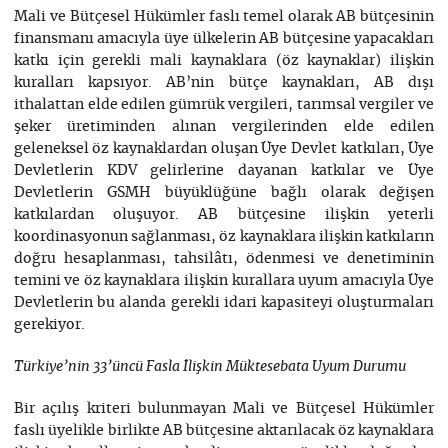
Mali ve Bütçesel Hükümler faslı temel olarak AB bütçesinin
finansmanı amacıyla üye ülkelerin AB bütçesine yapacakları
katkı için gerekli mali kaynaklara (öz kaynaklar) ilişkin
kuralları kapsıyor. AB’nin bütçe kaynakları, AB dışı
ithalattan elde edilen gümrük vergileri, tarımsal vergiler ve
şeker üretiminden alınan vergilerinden elde edilen
geleneksel öz kaynaklardan oluşan Üye Devlet katkıları, Üye
Devletlerin KDV gelirlerine dayanan katkılar ve Üye
Devletlerin GSMH büyüklüğüne bağlı olarak değişen
katkılardan oluşuyor. AB bütçesine ilişkin yeterli
koordinasyonun sağlanması, öz kaynaklara ilişkin katkıların
doğru hesaplanması, tahsilâtı, ödenmesi ve denetiminin
temini ve öz kaynaklara ilişkin kurallara uyum amacıyla Üye
Devletlerin bu alanda gerekli idari kapasiteyi oluşturmaları
gerekiyor.
Türkiye’nin 33’üncü Fasla İlişkin Müktesebata Uyum Durumu
Bir açılış kriteri bulunmayan Mali ve Bütçesel Hükümler
faslı üyelikle birlikte AB bütçesine aktarılacak öz kaynaklara