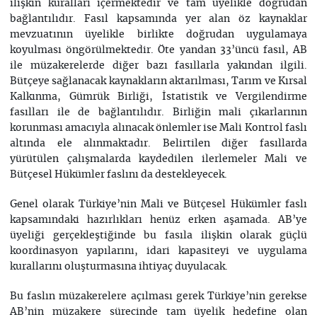
ilişkin kuralları içermektedir ve tam üyelikle doğrudan
bağlantılıdır. Fasıl kapsamında yer alan öz kaynaklar
mevzuatının üyelikle birlikte doğrudan uygulamaya
koyulması öngörülmektedir. Öte yandan 33’üncü fasıl, AB
ile müzakerelerde diğer bazı fasıllarla yakından ilgili.
Bütçeye sağlanacak kaynakların aktarılması, Tarım ve Kırsal
Kalkınma, Gümrük Birliği, İstatistik ve Vergilendirme
fasılları ile de bağlantılıdır. Birliğin mali çıkarlarının
korunması amacıyla alınacak önlemler ise Mali Kontrol faslı
altında ele alınmaktadır. Belirtilen diğer fasıllarda
yürütülen çalışmalarda kaydedilen ilerlemeler Mali ve
Bütçesel Hükümler faslını da destekleyecek.
Genel olarak Türkiye’nin Mali ve Bütçesel Hükümler faslı
kapsamındaki hazırlıkları henüz erken aşamada. AB’ye
üyeliği gerçekleştiğinde bu fasıla ilişkin olarak güçlü
koordinasyon yapılarını, idari kapasiteyi ve uygulama
kurallarını oluşturmasına ihtiyaç duyulacak.
Bu faslın müzakerelere açılması gerek Türkiye’nin gerekse
AB’nin müzakere sürecinde tam üyelik hedefine olan