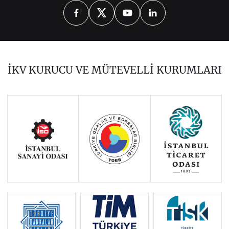
OCAK
ŞUBAT
MART
NİSAN
MAYIS
HAZİRAN
TEMMUZ
AĞUSTOS
EYLÜL
EKİM-KASIM
ARALIK
İKV KURUCU VE MÜTEVELLİ KURUMLARI