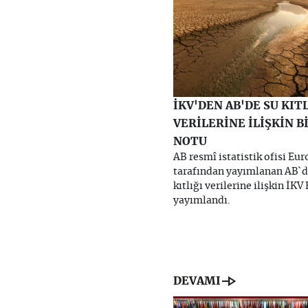
İKV'DEN AB'DE SU KITL
VERİLERİNE İLİŞKİN B
NOTU
AB resmî istatistik ofisi Eur
tarafından yayımlanan AB`d
kıtlığı verilerine ilişkin İKV
yayımlandı.
line_end_arrow
DEVAMI