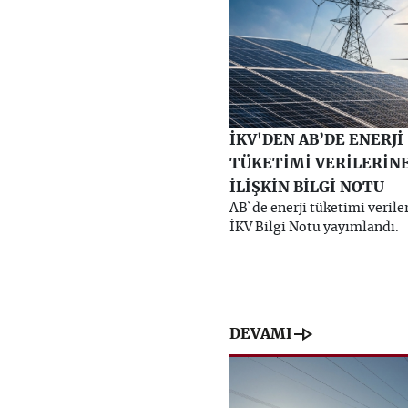
İKV'DEN AB’DE ENERJİ
TÜKETİMİ VERİLERİN
İLİŞKİN BİLGİ NOTU
AB`de enerji tüketimi veriler
İKV Bilgi Notu yayımlandı.
line_end_arrow
DEVAMI