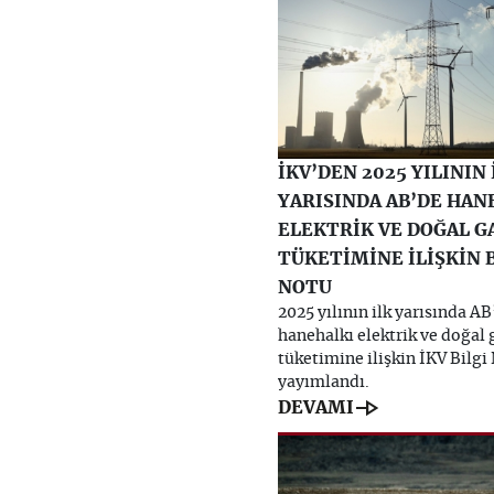
İKV’DEN 2025 YILININ 
YARISINDA AB’DE HAN
ELEKTRİK VE DOĞAL G
TÜKETİMİNE İLİŞKİN B
NOTU
2025 yılının ilk yarısında AB
hanehalkı elektrik ve doğal 
tüketimine ilişkin İKV Bilgi
yayımlandı.
line_end_arrow
DEVAMI