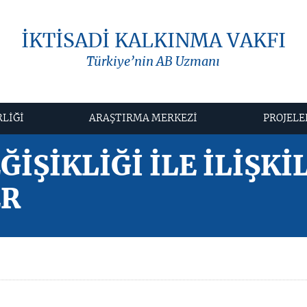
İKTİSADİ KALKINMA VAKFI
Türkiye’nin AB Uzmanı
RLİĞİ
ARAŞTIRMA MERKEZİ
PROJELE
ĞİŞİKLİĞİ İLE İLİŞKİL
ER