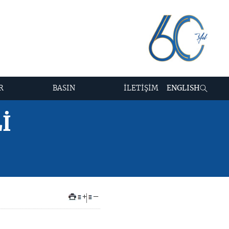
R
BASIN
İLETİŞİM
ENGLISH
İ
+
–