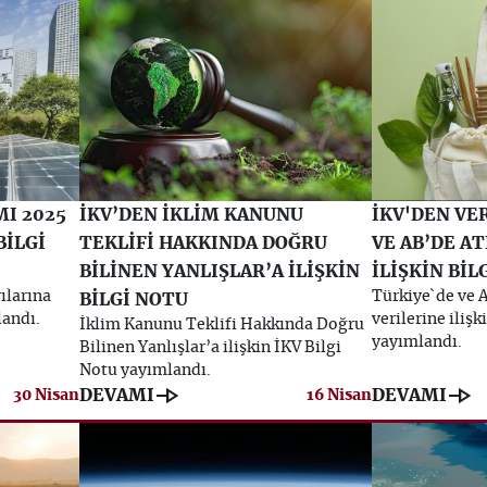
MI 2025
İKV’DEN İKLİM KANUNU
İKV'DEN VE
BİLGİ
TEKLİFİ HAKKINDA DOĞRU
VE AB’DE A
BİLİNEN YANLIŞLAR’A İLİŞKİN
İLİŞKİN BİL
ılarına
Türkiye`de ve 
BİLGİ NOTU
landı.
verilerine ilişk
İklim Kanunu Teklifi Hakkında Doğru
yayımlandı.
Bilinen Yanlışlar’a ilişkin İKV Bilgi
Notu yayımlandı.
line_end_arrow
line_end_arrow
DEVAMI
DEVAMI
30 Nisan
16 Nisan