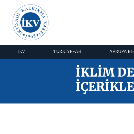
İKV
TÜRKİYE-AB
AVRUPA Bİ
İKLİM DE
İÇERİKL