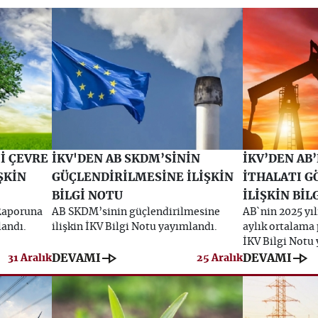
İ ÇEVRE
İKV'DEN AB SKDM’SİNİN
İKV’DEN AB
ŞKİN
GÜÇLENDİRİLMESİNE İLİŞKİN
İTHALATI 
BİLGİ NOTU
İLİŞKİN BİL
Raporuna
AB SKDM’sinin güçlendirilmesine
AB`nin 2025 yıl
landı.
ilişkin İKV Bilgi Notu yayımlandı.
aylık ortalama 
İKV Bilgi Notu
line_end_arrow
line_end_arrow
DEVAMI
DEVAMI
31 Aralık
25 Aralık