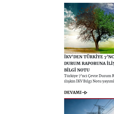
İKV'DEN TÜRKİYE 7’NC
DURUM RAPORUNA İLİ
BİLGİ NOTU
Türkiye 7’nci Çevre Durum 
ilişkin İKV Bilgi Notu yayım
line_end_arrow
DEVAMI