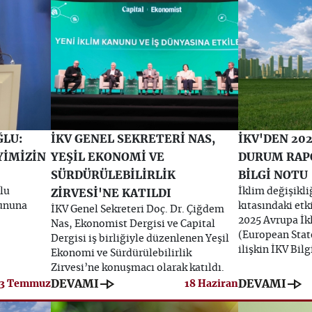
ĞLU:
İKV GENEL SEKRETERİ NAS,
İKV'DEN 20
YİMİZİN
YEŞİL EKONOMİ VE
DURUM RAPO
SÜRDÜRÜLEBİLİRLİK
BİLGİ NOTU
lu
İklim değişikl
ZİRVESİ'NE KATILDI
ununa
kıtasındaki etki
İKV Genel Sekreteri Doç. Dr. Çiğdem
2025 Avrupa İ
Nas, Ekonomist Dergisi ve Capital
(European Stat
Dergisi iş birliğiyle düzenlenen Yeşil
ilişkin İKV Bil
Ekonomi ve Sürdürülebilirlik
Zirvesi’ne konuşmacı olarak katıldı.
line_end_arrow
line_end_arrow
DEVAMI
DEVAMI
3 Temmuz
18 Haziran