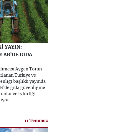
İ YAYIN:
E AB’DE GIDA
dımcısı Aygen Torun
ırlanan Türkiye ve
nliği başlıklı yayında
B’de gıda güvenliğine
runlar ve iş birliği
nıyor.
11 Temmuz