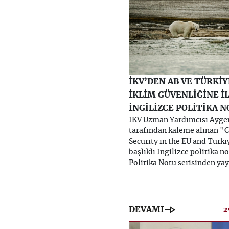
İKV’DEN AB VE TÜRKİY
İKLİM GÜVENLİĞİNE İ
İNGİLİZCE POLİTİKA 
İKV Uzman Yardımcısı Ayge
tarafından kaleme alınan "
Security in the EU and Türki
başlıklı İngilizce politika n
Politika Notu serisinden ya
line_end_arrow
DEVAMI
2