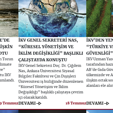
E’DE
İKV GENEL SEKRETERİ NAS,
İKV’DEN YEN
LİŞKİN
“KÜRESEL YÖNETİŞİM VE
“TÜRKİYE V
NOTU
İKLİM DEĞİŞİKLİĞİ” BAŞLIKLI
GÜVENLİĞİ”
n Torun
İKV Uzman Yar
ÇALIŞTAYDA KONUŞTU
Climate
tarafından haz
İKV Genel Sekreteri Doç. Dr. Çiğdem
ye"
AB’de Gıda Güve
Nas, Ankara Üniversitesi Siyasal
otu İKV
ülkemizde ve A
Bilgiler Fakültesi ve Çin Dışişleri
yımlandı.
ilişkin ortak so
Üniversitesi iş birliğinde düzenlenen
alanları ele alı
“Küresel Yönetişim ve İklim
Değişikliği” başlıklı çalıştaya çevrim
içi olarak katıldı.
line_end_arrow
line_end_arrow
DEVAMI
DEVAMI
9 Temmuz
18 Temmuz