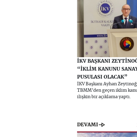
İKV BAŞKANI ZEYTİNO
“İKLİM KANUNU SANA
PUSULASI OLACAK”
İKV Başkanı Ayhan Zeytinoğ
TBMM’den geçen iklim kan
ilişkin bir açıklama yaptı.
line_end_arrow
DEVAMI