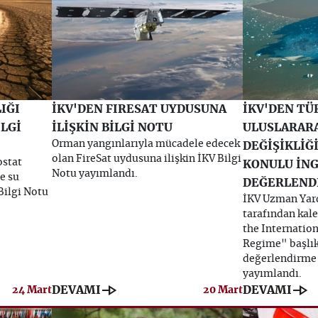
IĞI
İKV'DEN FIRESAT UYDUSUNA
İKV'DEN TÜ
İLGİ
İLİŞKİN BİLGİ NOTU
ULUSLARARA
Orman yangınlarıyla mücadele edecek
DEĞİŞİKLİĞ
olan FireSat uydusuna ilişkin İKV Bilgi
ostat
KONULU İNG
Notu yayımlandı.
e su
DEĞERLEND
 Bilgi Notu
İKV Uzman Yar
tarafından kal
the Internatio
Regime" başlıkl
değerlendirme 
yayımlandı.
line_end_arrow
line_end_arrow
DEVAMI
DEVAMI
24 Mart
20 Mart