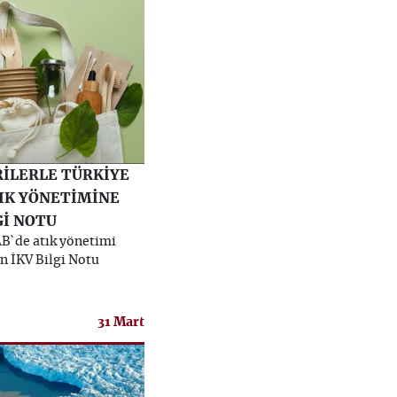
RİLERLE TÜRKİYE
TIK YÖNETİMİNE
Gİ NOTU
AB`de atık yönetimi
in İKV Bilgi Notu
31 Mart