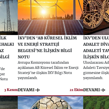
İLK
İKV’DEN ‘AB KÜRESEL İKLİM
İKV’DEN UL
EHALKI
VE ENERJİ STRATEJİ
ADALET DİV
AZ
BELGESİ’NE İLİŞKİN BİLGİ
ADALETİ TA
İLGİ
NOTU
İLİŞKİN BİL
Avrupa Komisyonu tarafından
Uluslararası Ad
açıklanan AB Küresel İklim ve Enerji
Adaleti Tavsiy
’de
Strateji’ne ilişkin İKV Bilgi Notu
girmesine ilişk
gaz
yayımlandı.
yayımlandı.
 Notu
line_end_arrow
line_end_arrow
DEVAMI
DEVAMI
3 Kasım
21 Ekim