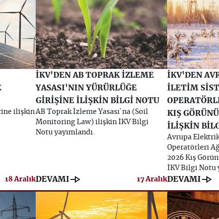
İKV'DEN AB TOPRAK İZLEME
İKV'DEN AV
E
YASASI'NIN YÜRÜRLÜĞE
İLETİM SİS
GİRİŞİNE İLİŞKİN BİLGİ NOTU
OPERATÖRLE
ine ilişkin
AB Toprak İzleme Yasası`na (Soil
KIŞ GÖRÜN
Monitoring Law) ilişkin İKV Bilgi
İLİŞKİN BİL
Notu yayımlandı.
Avrupa Elektrik
Operatörleri Ağ
2026 Kış Görün
İKV Bilgi Notu
line_end_arrow
line_end_arrow
DEVAMI
DEVAMI
18 Aralık
17 Aralık