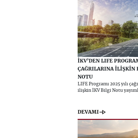
İKV’DEN LIFE PROGRA
ÇAĞRILARINA İLİŞKİN 
NOTU
LIFE Programı 2025 yılı çağr
ilişkin İKV Bilgi Notu yayım
line_end_arrow
DEVAMI