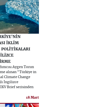
RKİYE'NİN
SI İKLİM
İ POLİTİKALARI
İLİZCE
İRME
dımcısı Aygen Torun
eme alınan "Türkiye in
nal Climate Change
ı İngilizce
İKV Brief serisinden
18 Mart