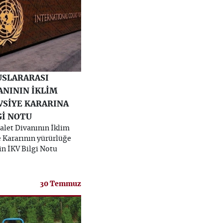
USLARARASI
ANININ İKLİM
VSİYE KARARINA
Gİ NOTU
alet Divanının İklim
e Kararının yürürlüğe
in İKV Bilgi Notu
30 Temmuz