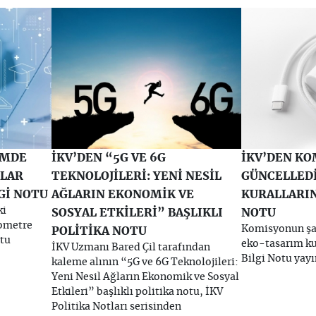
İMDE
İKV’DEN “5G VE 6G
İKV’DEN K
ÇLAR
TEKNOLOJİLERİ: YENİ NESİL
GÜNCELLED
Gİ NOTU
AĞLARIN EKONOMİK VE
KURALLARIN
ki
SOSYAL ETKİLERİ” BAŞLIKLI
NOTU
rometre
Komisyonun şar
POLİTİKA NOTU
otu
eko-tasarım kur
İKV Uzmanı Bared Çil tarafından
Bilgi Notu yay
kaleme alının “5G ve 6G Teknolojileri:
Yeni Nesil Ağların Ekonomik ve Sosyal
Etkileri” başlıklı politika notu, İKV
Politika Notları serisinden