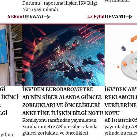
yayımlandı.
Durumu" raporuna ilişkin İKV Bilgi
Notu yayımlandı.
line_end_arrow
line_end_arrow
DEVAMI
DEVAMI
6 Ekim
22 Eylül
Ğİ
İKV’DEN EUROBAROMETRE
İKV’DEN AB
 İKİNCİ
AB’NİN SİBER ALANDA GÜNCEL
REKLAMCIL
R
ZORLUKLARI VE ÖNCELİKLERİ
VERİLERİNE 
LGİ
ANKETİNE İLİŞKİN BİLGİ NOTU
NOTU
Komisyonu tarafından yayımlanan
AB İstatistik Of
Eurobarometre AB`nin siber alanda
yayımladığı AB
güncel zorlukları ve öncelikleri
yılında interne
yılının