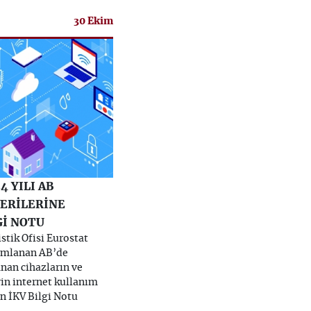
30 Ekim
4 YILI AB
ERİLERİNE
Gİ NOTU
stik Ofisi Eurostat
ımlanan AB’de
nan cihazların ve
rin internet kullanım
in İKV Bilgi Notu