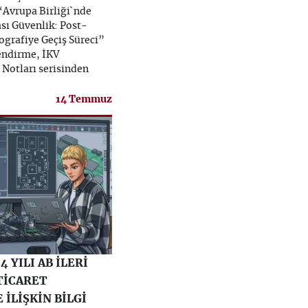
“Avrupa Birliği`nde
ı Güvenlik: Post-
grafiye Geçiş Süreci”
lendirme, İKV
Notları serisinden
14 Temmuz
4 YILI AB İLERİ
TİCARET
 İLİŞKİN BİLGİ