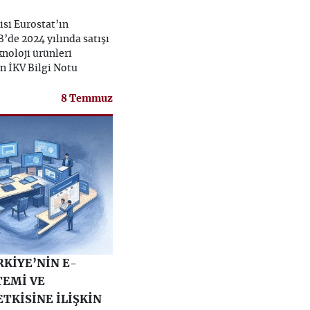
isi Eurostat’ın
’de 2024 yılında satışı
knoloji ürünleri
in İKV Bilgi Notu
8 Temmuz
RKİYE’NİN E-
TEMİ VE
ETKİSİNE İLİŞKİN