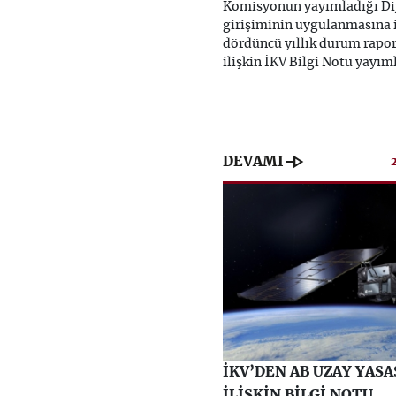
Komisyonun yayımladığı Diji
girişiminin uygulanmasına i
dördüncü yıllık durum rapo
ilişkin İKV Bilgi Notu yayım
line_end_arrow
DEVAMI
İKV’DEN AB UZAY YASA
İLİŞKİN BİLGİ NOTU