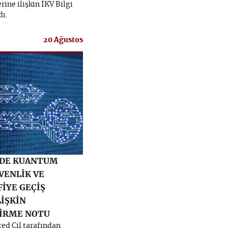
rine ilişkin İKV Bilgi
ı.
20 Ağustos
’DE KUANTUM
VENLİK VE
İYE GEÇİŞ
LİŞKİN
İRME NOTU
ed Çil tarafından