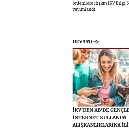
önlemlere ilişkin İKV Bilgi 
yayımlandı.
line_end_arrow
DEVAMI
İKV’DEN AB’DE GENÇL
İNTERNET KULLANIM
ALIŞKANLIKLARINA İL