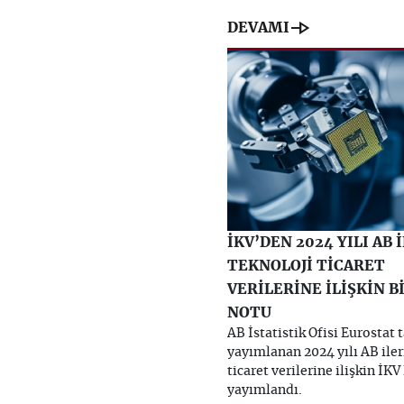
line_end_arrow
DEVAMI
İKV’DEN 2024 YILI AB 
TEKNOLOJİ TİCARET
VERİLERİNE İLİŞKİN B
NOTU
AB İstatistik Ofisi Eurostat 
yayımlanan 2024 yılı AB iler
ticaret verilerine ilişkin İKV
yayımlandı.