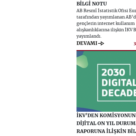
BİLGİ NOTU
AB Resmî İstatistik Ofisi Eu
tarafından yayımlanan AB’
gençlerin internet kullanım
alışkanlıklarına ilişkin İKV 
yayımlandı.
line_end_arrow
DEVAMI
İKV’DEN KOMİSYONUN
DİJİTAL ON YIL DURUM
RAPORUNA İLİŞKİN Bİ