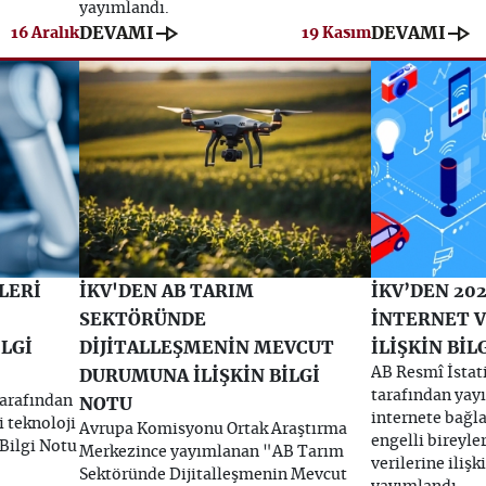
yayımlandı.
line_end_arrow
line_end_arrow
DEVAMI
DEVAMI
16 Aralık
19 Kasım
İLERİ
İKV'DEN AB TARIM
İKV’DEN 202
SEKTÖRÜNDE
İNTERNET V
İLGİ
DİJİTALLEŞMENİN MEVCUT
İLİŞKİN BİL
AB Resmî İstati
DURUMUNA İLİŞKİN BİLGİ
tarafından yay
tarafından
NOTU
internete bağla
i teknoloji
Avrupa Komisyonu Ortak Araştırma
engelli bireyle
 Bilgi Notu
Merkezince yayımlanan "AB Tarım
verilerine ilişk
Sektöründe Dijitalleşmenin Mevcut