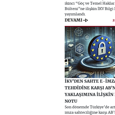
ikinci “Göç ve Temel Haklar
Bülteni”ne ilişkin İKV Bilgi
yayımlandı.
line_end_arrow
DEVAMI
2
İKV’DEN SAHTE E-İMZ
TEHDİDİNE KARŞI AB’
YAKLAŞIMINA İLİŞKİN 
NOTU
Son dönemde Türkiye’de ar
imza sahteciliğine karşı AB’