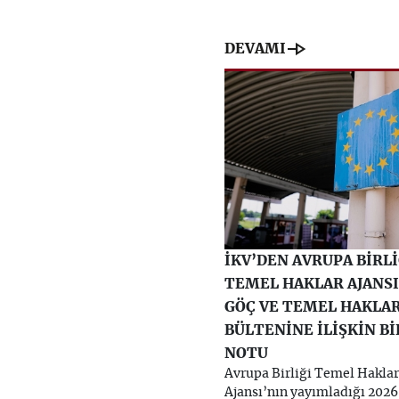
line_end_arrow
DEVAMI
İKV’DEN AVRUPA BİRLİ
TEMEL HAKLAR AJANSI
GÖÇ VE TEMEL HAKLA
BÜLTENİNE İLİŞKİN Bİ
NOTU
Avrupa Birliği Temel Haklar
Ajansı’nın yayımladığı 2026 