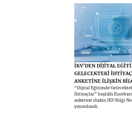
İKV’DEN DİJİTAL EĞİT
GELECEKTEKİ İHTİYA
ANKETİNE İLİŞKİN BİL
“Dijital Eğitimde Gelecekte
İhtiyaçlar” başlıklı Euroba
anketine ilişkin İKV Bilgi N
yayımlandı.