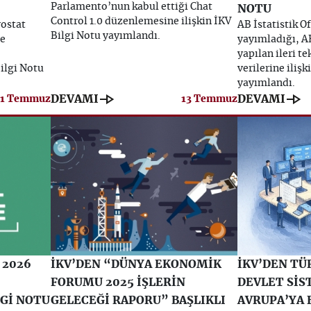
Parlamento’nun kabul ettiği Chat
NOTU
Control 1.0 düzenlemesine ilişkin İKV
rostat
AB İstatistik Of
Bilgi Notu yayımlandı.
de
yayımladığı, AB
yapılan ileri te
Bilgi Notu
verilerine ilişk
yayımlandı.
line_end_arrow
line_end_arrow
DEVAMI
DEVAMI
31 Temmuz
13 Temmuz
 2026
İKV’DEN “DÜNYA EKONOMİK
İKV’DEN TÜ
FORUMU 2025 İŞLERİN
DEVLET SİS
LGİ NOTU
GELECEĞİ RAPORU” BAŞLIKLI
AVRUPA’YA 