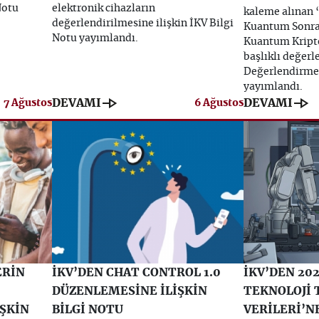
Notu
elektronik cihazların
kaleme alınan 
değerlendirilmesine ilişkin İKV Bilgi
Kuantum Sonras
Notu yayımlandı.
Kuantum Kripto
başlıklı değer
Değerlendirme 
yayımlandı.
line_end_arrow
line_end_arrow
DEVAMI
DEVAMI
7 Ağustos
6 Ağustos
ERİN
İKV’DEN CHAT CONTROL 1.0
İKV’DEN 202
DÜZENLEMESİNE İLİŞKİN
TEKNOLOJİ 
İŞKİN
BİLGİ NOTU
VERİLERİ’NE