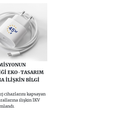
OMİSYONUN
İĞİ EKO-TASARIM
A İLİŞKİN BİLGİ
j cihazlarını kapsayan
allarına ilişkin İKV
ımlandı.