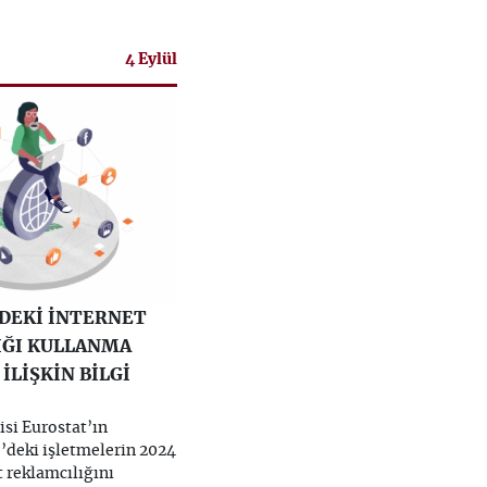
4 Eylül
’DEKİ İNTERNET
IĞI KULLANMA
İLİŞKİN BİLGİ
isi Eurostat’ın
’deki işletmelerin 2024
t reklamcılığını