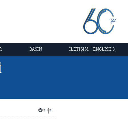
R
BASIN
İLETİŞİM
ENGLISH
İ
+
–