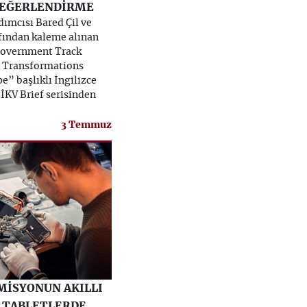
DEĞERLENDİRME
ımcısı Bared Çil ve
afından kaleme alınan
Government Track
l Transformations
e” başlıklı İngilizce
İKV Brief serisinden
3 Temmuz
MİSYONUN AKILLI
 TABLETLERDE