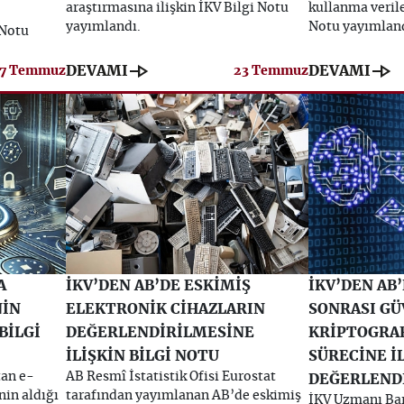
araştırmasına ilişkin İKV Bilgi Notu
kullanma verile
yayımlandı.
Notu yayımland
 Notu
line_end_arrow
line_end_arrow
DEVAMI
DEVAMI
7 Temmuz
23 Temmuz
A
İKV’DEN AB’DE ESKİMİŞ
İKV’DEN AB
NİN
ELEKTRONİK CİHAZLARIN
SONRASI GÜ
BİLGİ
DEĞERLENDİRİLMESİNE
KRİPTOGRAF
İLİŞKİN BİLGİ NOTU
SÜRECİNE İ
tan e-
AB Resmî İstatistik Ofisi Eurostat
DEĞERLEND
nin aldığı
tarafından yayımlanan AB’de eskimiş
İKV Uzmanı Bar