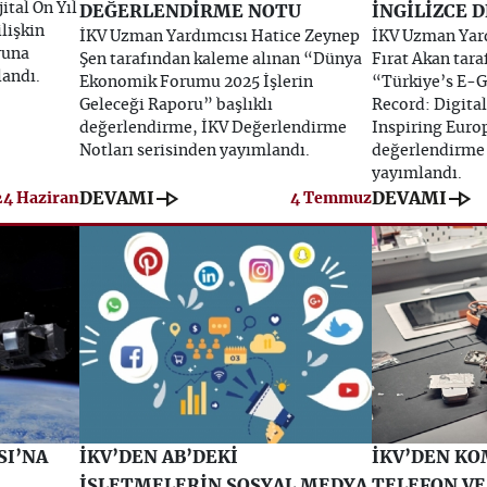
tal On Yıl
DEĞERLENDİRME NOTU
İNGİLİZCE 
lişkin
İKV Uzman Yardımcısı Hatice Zeynep
İKV Uzman Yard
runa
Şen tarafından kaleme alınan “Dünya
Fırat Akan tar
landı.
Ekonomik Forumu 2025 İşlerin
“Türkiye’s E-
Geleceği Raporu” başlıklı
Record: Digita
değerlendirme, İKV Değerlendirme
Inspiring Europ
Notları serisinden yayımlandı.
değerlendirme 
yayımlandı.
line_end_arrow
line_end_arrow
DEVAMI
DEVAMI
24 Haziran
4 Temmuz
SI’NA
İKV’DEN AB’DEKİ
İKV’DEN KO
İŞLETMELERİN SOSYAL MEDYA
TELEFON VE