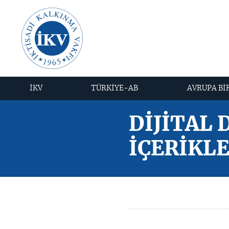
İKV
TÜRKİYE-AB
AVRUPA Bİ
DİJİTAL 
İÇERİKL