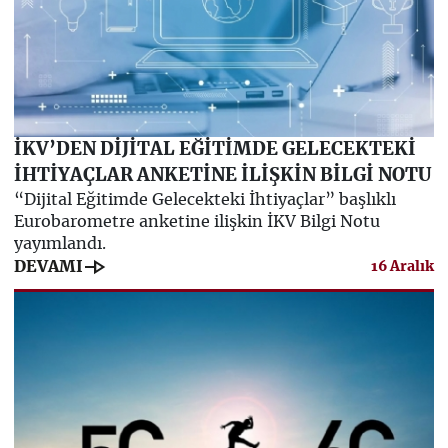
İKV’DEN DİJİTAL EĞİTİMDE GELECEKTEKİ
İHTİYAÇLAR ANKETİNE İLİŞKİN BİLGİ NOTU
“Dijital Eğitimde Gelecekteki İhtiyaçlar” başlıklı
Eurobarometre anketine ilişkin İKV Bilgi Notu
yayımlandı.
line_end_arrow
DEVAMI
16 Aralık