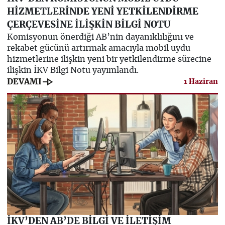
HİZMETLERİNDE YENİ YETKİLENDİRME
ÇERÇEVESİNE İLİŞKİN BİLGİ NOTU
Komisyonun önerdiği AB’nin dayanıklılığını ve
rekabet gücünü artırmak amacıyla mobil uydu
hizmetlerine ilişkin yeni bir yetkilendirme sürecine
ilişkin İKV Bilgi Notu yayımlandı.
line_end_arrow
DEVAMI
1 Haziran
İKV’DEN AB’DE BİLGİ VE İLETİŞİM