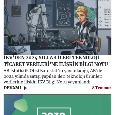
İKV’DEN 2024 YILI AB İLERİ TEKNOLOJİ
TİCARET VERİLERİ’NE İLİŞKİN BİLGİ NOTU
AB İstatistik Ofisi Eurostat’ın yayımladığı, AB’de
2024 yılında satışı yapılan ileri teknoloji ürünleri
verilerine ilişkin İKV Bilgi Notu yayımlandı.
line_end_arrow
DEVAMI
8 Temmuz