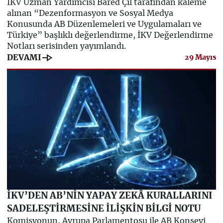
İKV Uzman Yardımcısı Bared Çil tarafından kaleme
alınan “Dezenformasyon ve Sosyal Medya
Konusunda AB Düzenlemeleri ve Uygulamaları ve
Türkiye” başlıklı değerlendirme, İKV Değerlendirme
Notları serisinden yayımlandı.
line_end_arrow
DEVAMI
29 Mayıs
İKV’DEN AB’NİN YAPAY ZEKÂ KURALLARINI
SADELEŞTİRMESİNE İLİŞKİN BİLGİ NOTU
Komisyonun, Avrupa Parlamentosu ile AB Konseyi