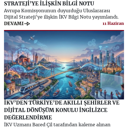
STRATEJİ’YE İLİŞKİN BİLGİ NOTU
Avrupa Komisyonunun duyurduğu Uluslararası
Dijital Strateji’ye ilişkin İKV Bilgi Notu yayımlandı.
line_end_arrow
DEVAMI
11 Haziran
İKV’DEN TÜRKİYE’DE AKILLI ŞEHİRLER VE
DİJİTAL DÖNÜŞÜM KONULU İNGİLİZCE
DEĞERLENDİRME
İKV Uzmanı Bared Çil tarafından kaleme alınan