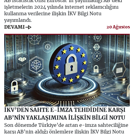
AB İstatistik Ofisi Eurostat’ın yayımladığı AB’deki
işletmelerin 2024 yılında internet reklamcılığını
kullanma verilerine ilişkin İKV Bilgi Notu
yayımlandı.
line_end_arrow
DEVAMI
20 Ağustos
İKV’DEN SAHTE E-İMZA TEHDİDİNE KARŞI
AB’NİN YAKLAŞIMINA İLİŞKİN BİLGİ NOTU
Son dönemde Türkiye’de artan e-imza sahteciliğine
karşı AB’nin aldığı önlemlere ilişkin İKV Bilgi Notu