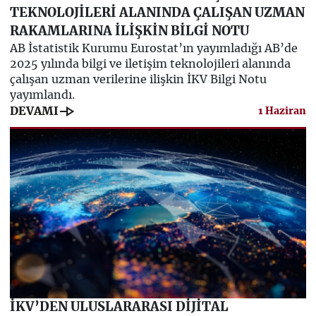
TEKNOLOJİLERİ ALANINDA ÇALIŞAN UZMAN
RAKAMLARINA İLİŞKİN BİLGİ NOTU
AB İstatistik Kurumu Eurostat’ın yayımladığı AB’de
2025 yılında bilgi ve iletişim teknolojileri alanında
çalışan uzman verilerine ilişkin İKV Bilgi Notu
yayımlandı.
line_end_arrow
DEVAMI
1 Haziran
İKV’DEN ULUSLARARASI DİJİTAL