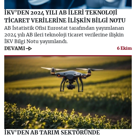
İKV’DEN 2024 YILI AB İLERİ TEKNOLOJİ
TİCARET VERİLERİNE İLİŞKİN BİLGİ NOTU
AB İstatistik Ofisi Eurostat tarafından yayımlanan
2024 yılı AB ileri teknoloji ticaret verilerine ilişkin
İKV Bilgi Notu yayımlandı.
line_end_arrow
DEVAMI
6 Ekim
İKV'DEN AB TARIM SEKTÖRÜNDE