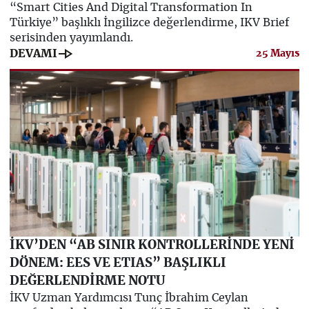
“Smart Cities And Digital Transformation In
Türkiye” başlıklı İngilizce değerlendirme, IKV Brief
serisinden yayımlandı.
line_end_arrow
DEVAMI
25 Mayıs
İKV’DEN “AB SINIR KONTROLLERİNDE YENİ
DÖNEM: EES VE ETIAS” BAŞLIKLI
DEĞERLENDİRME NOTU
İKV Uzman Yardımcısı Tunç İbrahim Ceylan