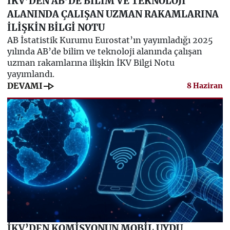
İKV’DEN AB’DE BİLİM VE TEKNOLOJİ
ALANINDA ÇALIŞAN UZMAN RAKAMLARINA
İLİŞKİN BİLGİ NOTU
AB İstatistik Kurumu Eurostat’ın yayımladığı 2025
yılında AB’de bilim ve teknoloji alanında çalışan
uzman rakamlarına ilişkin İKV Bilgi Notu
yayımlandı.
line_end_arrow
DEVAMI
8 Haziran
İKV’DEN KOMİSYONUN MOBİL UYDU