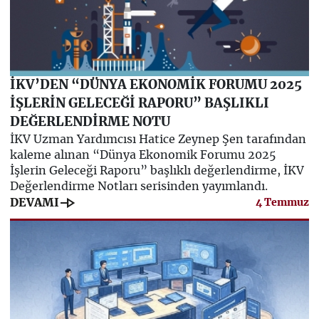
İKV’DEN “DÜNYA EKONOMİK FORUMU 2025
İŞLERİN GELECEĞİ RAPORU” BAŞLIKLI
DEĞERLENDİRME NOTU
İKV Uzman Yardımcısı Hatice Zeynep Şen tarafından
kaleme alınan “Dünya Ekonomik Forumu 2025
İşlerin Geleceği Raporu” başlıklı değerlendirme, İKV
Değerlendirme Notları serisinden yayımlandı.
line_end_arrow
DEVAMI
4 Temmuz