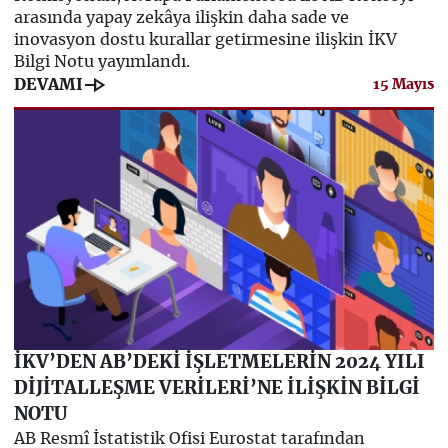
arasında yapay zekâya ilişkin daha sade ve
inovasyon dostu kurallar getirmesine ilişkin İKV
Bilgi Notu yayımlandı.
line_end_arrow
DEVAMI
15 Mayıs
İKV’DEN AB’DEKİ İŞLETMELERİN 2024 YILI
DİJİTALLEŞME VERİLERİ’NE İLİŞKİN BİLGİ
NOTU
AB Resmî İstatistik Ofisi Eurostat tarafından