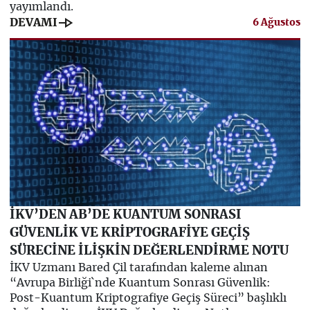
yayımlandı.
line_end_arrow
DEVAMI
6 Ağustos
İKV’DEN AB’DE KUANTUM SONRASI
GÜVENLİK VE KRİPTOGRAFİYE GEÇİŞ
SÜRECİNE İLİŞKİN DEĞERLENDİRME NOTU
İKV Uzmanı Bared Çil tarafından kaleme alınan
“Avrupa Birliği`nde Kuantum Sonrası Güvenlik:
Post-Kuantum Kriptografiye Geçiş Süreci” başlıklı