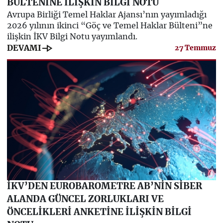
BÜLTENİNE İLİŞKİN BİLGİ NOTU
Avrupa Birliği Temel Haklar Ajansı’nın yayımladığı
2026 yılının ikinci “Göç ve Temel Haklar Bülteni”ne
ilişkin İKV Bilgi Notu yayımlandı.
line_end_arrow
DEVAMI
27 Temmuz
İKV’DEN EUROBAROMETRE AB’NİN SİBER
ALANDA GÜNCEL ZORLUKLARI VE
ÖNCELİKLERİ ANKETİNE İLİŞKİN BİLGİ