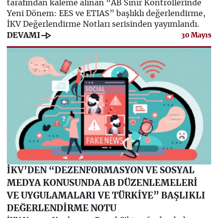
tarafından kaleme alınan “AB Sınır Kontrollerinde
Yeni Dönem: EES ve ETIAS” başlıklı değerlendirme,
İKV Değerlendirme Notları serisinden yayımlandı.
line_end_arrow
DEVAMI
30 Mayıs
İKV’DEN “DEZENFORMASYON VE SOSYAL
MEDYA KONUSUNDA AB DÜZENLEMELERİ
VE UYGULAMALARI VE TÜRKİYE” BAŞLIKLI
DEĞERLENDİRME NOTU