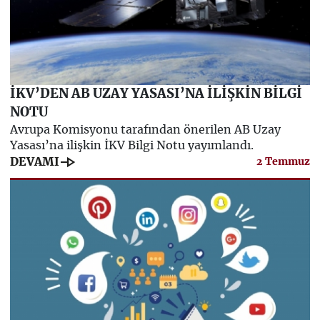
İKV’DEN AB UZAY YASASI’NA İLİŞKİN BİLGİ
NOTU
Avrupa Komisyonu tarafından önerilen AB Uzay
Yasası’na ilişkin İKV Bilgi Notu yayımlandı.
line_end_arrow
DEVAMI
2 Temmuz