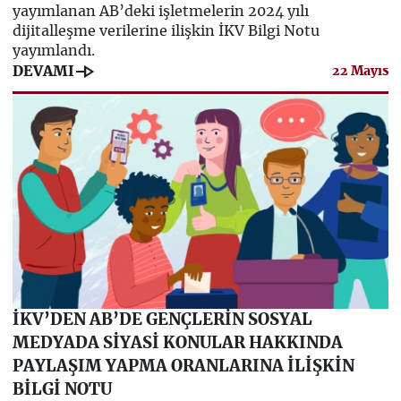
yayımlanan AB’deki işletmelerin 2024 yılı
dijitalleşme verilerine ilişkin İKV Bilgi Notu
yayımlandı.
line_end_arrow
DEVAMI
22 Mayıs
İKV’DEN AB’DE GENÇLERİN SOSYAL
MEDYADA SİYASİ KONULAR HAKKINDA
PAYLAŞIM YAPMA ORANLARINA İLİŞKİN
BİLGİ NOTU