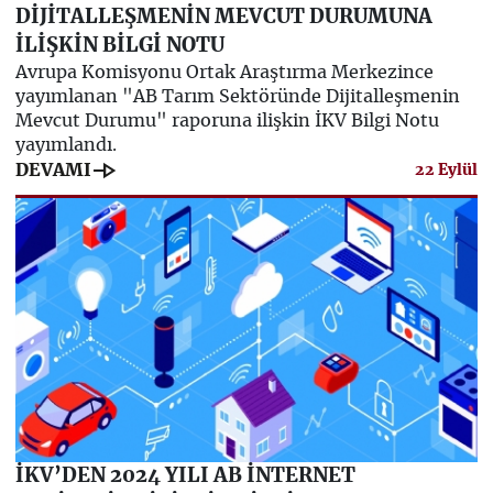
DİJİTALLEŞMENİN MEVCUT DURUMUNA
İLİŞKİN BİLGİ NOTU
Avrupa Komisyonu Ortak Araştırma Merkezince
yayımlanan "AB Tarım Sektöründe Dijitalleşmenin
Mevcut Durumu" raporuna ilişkin İKV Bilgi Notu
yayımlandı.
line_end_arrow
DEVAMI
22 Eylül
İKV’DEN 2024 YILI AB İNTERNET