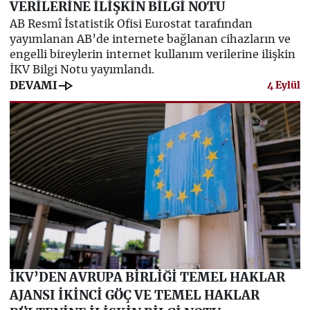
VERİLERİNE İLİŞKİN BİLGİ NOTU
AB Resmî İstatistik Ofisi Eurostat tarafından
yayımlanan AB’de internete bağlanan cihazların ve
engelli bireylerin internet kullanım verilerine ilişkin
İKV Bilgi Notu yayımlandı.
line_end_arrow
DEVAMI
4 Eylül
İKV’DEN AVRUPA BİRLİĞİ TEMEL HAKLAR
AJANSI İKİNCİ GÖÇ VE TEMEL HAKLAR