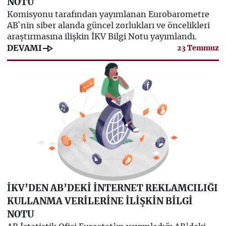
NOTU
Komisyonu tarafından yayımlanan Eurobarometre
AB`nin siber alanda güncel zorlukları ve öncelikleri
araştırmasına ilişkin İKV Bilgi Notu yayımlandı.
line_end_arrow
DEVAMI
23 Temmuz
İKV’DEN AB’DEKİ İNTERNET REKLAMCILIĞI
KULLANMA VERİLERİNE İLİŞKİN BİLGİ
NOTU