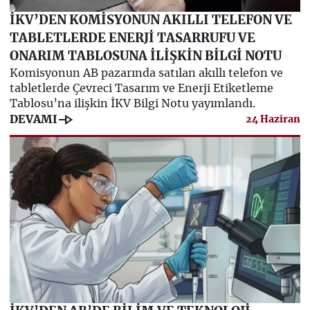
İKV’DEN KOMİSYONUN AKILLI TELEFON VE
TABLETLERDE ENERJİ TASARRUFU VE
ONARIM TABLOSUNA İLİŞKİN BİLGİ NOTU
Komisyonun AB pazarında satılan akıllı telefon ve
tabletlerde Çevreci Tasarım ve Enerji Etiketleme
Tablosu’na ilişkin İKV Bilgi Notu yayımlandı.
line_end_arrow
DEVAMI
24 Haziran