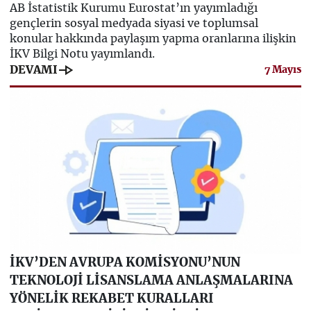
AB İstatistik Kurumu Eurostat’ın yayımladığı
gençlerin sosyal medyada siyasi ve toplumsal
konular hakkında paylaşım yapma oranlarına ilişkin
İKV Bilgi Notu yayımlandı.
line_end_arrow
DEVAMI
7 Mayıs
İKV’DEN AVRUPA KOMİSYONU’NUN
TEKNOLOJİ LİSANSLAMA ANLAŞMALARINA
YÖNELİK REKABET KURALLARI