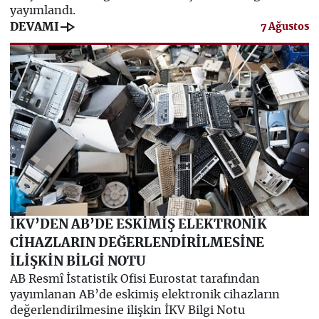
yayımlandı.
line_end_arrow
DEVAMI
7 Ağustos
İKV’DEN AB’DE ESKİMİŞ ELEKTRONİK
CİHAZLARIN DEĞERLENDİRİLMESİNE
İLİŞKİN BİLGİ NOTU
AB Resmî İstatistik Ofisi Eurostat tarafından
yayımlanan AB’de eskimiş elektronik cihazların
değerlendirilmesine ilişkin İKV Bilgi Notu