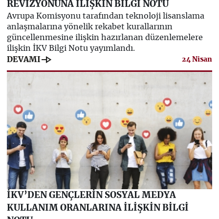
REVİZYONUNA İLİŞKİN BİLGİ NOTU
Avrupa Komisyonu tarafından teknoloji lisanslama
anlaşmalarına yönelik rekabet kurallarının
güncellenmesine ilişkin hazırlanan düzenlemelere
ilişkin İKV Bilgi Notu yayımlandı.
line_end_arrow
DEVAMI
24 Nisan
İKV’DEN GENÇLERİN SOSYAL MEDYA
KULLANIM ORANLARINA İLİŞKİN BİLGİ