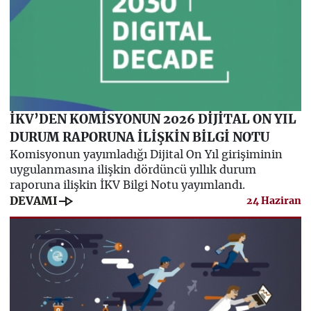
İKV’DEN KOMİSYONUN 2026 DİJİTAL ON YIL
DURUM RAPORUNA İLİŞKİN BİLGİ NOTU
Komisyonun yayımladığı Dijital On Yıl girişiminin
uygulanmasına ilişkin dördüncü yıllık durum
raporuna ilişkin İKV Bilgi Notu yayımlandı.
line_end_arrow
DEVAMI
24 Haziran