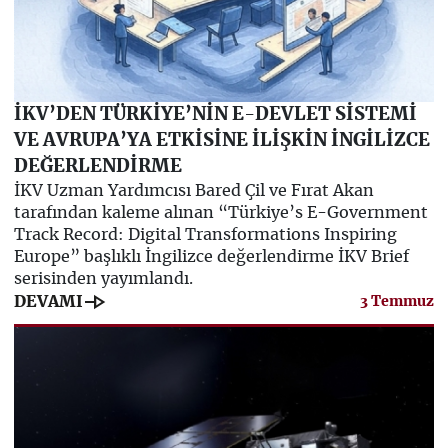
İKV’DEN TÜRKİYE’NİN E-DEVLET SİSTEMİ
VE AVRUPA’YA ETKİSİNE İLİŞKİN İNGİLİZCE
DEĞERLENDİRME
İKV Uzman Yardımcısı Bared Çil ve Fırat Akan
tarafından kaleme alınan “Türkiye’s E-Government
Track Record: Digital Transformations Inspiring
Europe” başlıklı İngilizce değerlendirme İKV Brief
serisinden yayımlandı.
line_end_arrow
DEVAMI
3 Temmuz