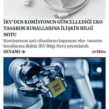
İKV’DEN KOMİSYONUN GÜNCELLEDİĞİ EKO-
TASARIM KURALLARINA İLİŞKİN BİLGİ
NOTU
Komisyonun şarj cihazlarını kapsayan eko-tasarım
kurallarına ilişkin İKV Bilgi Notu yayımlandı.
line_end_arrow
DEVAMI
30 Ekim