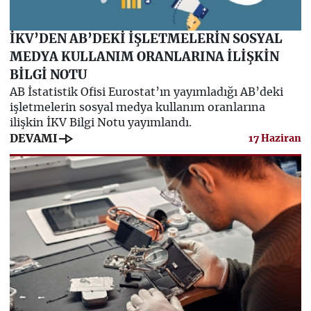
İKV’DEN AB’DEKİ İŞLETMELERİN SOSYAL
MEDYA KULLANIM ORANLARINA İLİŞKİN
BİLGİ NOTU
AB İstatistik Ofisi Eurostat’ın yayımladığı AB’deki
işletmelerin sosyal medya kullanım oranlarına
ilişkin İKV Bilgi Notu yayımlandı.
line_end_arrow
DEVAMI
17 Haziran