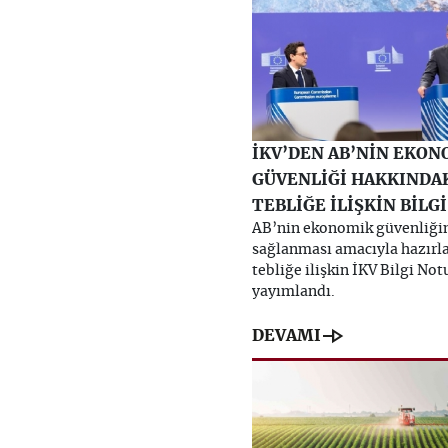
İKV’DEN AB’NİN EKON
GÜVENLİĞİ HAKKINDA
TEBLİĞE İLİŞKİN BİLG
AB’nin ekonomik güvenliği
sağlanması amacıyla hazırl
tebliğe ilişkin İKV Bilgi Not
yayımlandı.
line_end_arrow
DEVAMI