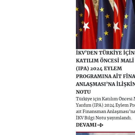
İKV’DEN TÜRKİYE İÇİN
KATILIM ÖNCESİ MALİ
(IPA) 2024 EYLEM
PROGRAMINA AİT FİN
ANLAŞMASI’NA İLİŞKİN
NOTU
Türkiye için Katılım Öncesi 
Yardım (IPA) 2024 Eylem P
ait Finansman Anlaşması’na 
İKV Bilgi Notu yayımlandı.
line_end_arrow
DEVAMI