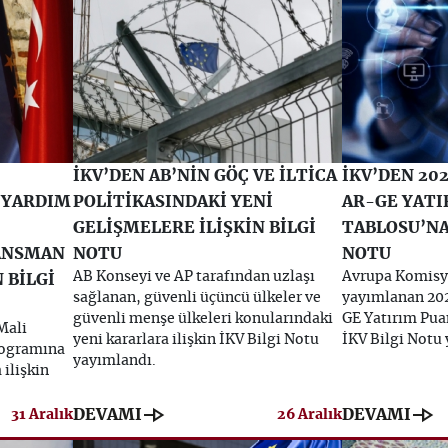
İKV’DEN AB’NİN GÖÇ VE İLTİCA
İKV’DEN 20
 YARDIM
POLİTİKASINDAKİ YENİ
AR-GE YATI
GELİŞMELERE İLİŞKİN BİLGİ
TABLOSU’NA 
ANSMAN
NOTU
NOTU
AB Konseyi ve AP tarafından uzlaşı
Avrupa Komisy
 BİLGİ
sağlanan, güvenli üçüncü ülkeler ve
yayımlanan 202
güvenli menşe ülkeleri konularındaki
GE Yatırım Pua
Mali
yeni kararlara ilişkin İKV Bilgi Notu
İKV Bilgi Notu
rogramına
yayımlandı.
ilişkin
line_end_arrow
line_end_arrow
DEVAMI
DEVAMI
31 Aralık
26 Aralık