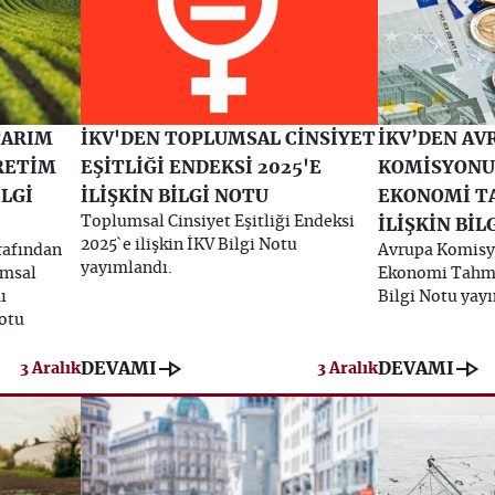
 TARIM
İKV'DEN TOPLUMSAL CİNSİYET
İKV’DEN AV
RETİM
EŞİTLİĞİ ENDEKSİ 2025'E
KOMİSYONU
İLGİ
İLİŞKİN BİLGİ NOTU
EKONOMİ T
Toplumsal Cinsiyet Eşitliği Endeksi
İLİŞKİN BİL
2025`e ilişkin İKV Bilgi Notu
arafından
Avrupa Komis
yayımlandı.
ımsal
Ekonomi Tahmin
ı
Bilgi Notu yay
Notu
line_end_arrow
line_end_arrow
DEVAMI
DEVAMI
3 Aralık
3 Aralık