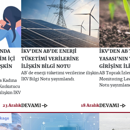
ANDA
İKV'DEN AB’DE ENERJİ
İKV'DEN AB
İM İÇİ
TÜKETİMİ VERİLERİNE
YASASI'NIN
İŞKİN
İLİŞKİN BİLGİ NOTU
GİRİŞİNE İL
AB`de enerji tüketimi verilerine ilişkin
AB Toprak İzle
İKV Bilgi Notu yayımlandı.
Monitoring Law)
a Kadına
Notu yayımland
 Korkutucu
ilişkin İKV
line_end_arrow
line_end_arrow
DEVAMI
DEVAMI
23 Aralık
18 Aralık