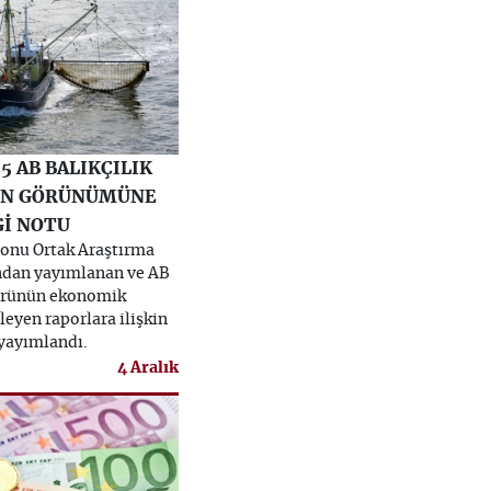
5 AB BALIKÇILIK
ÜN GÖRÜNÜMÜNE
Gİ NOTU
onu Ortak Araştırma
ndan yayımlanan ve AB
törünün ekonomik
eyen raporlara ilişkin
 yayımlandı.
4 Aralık