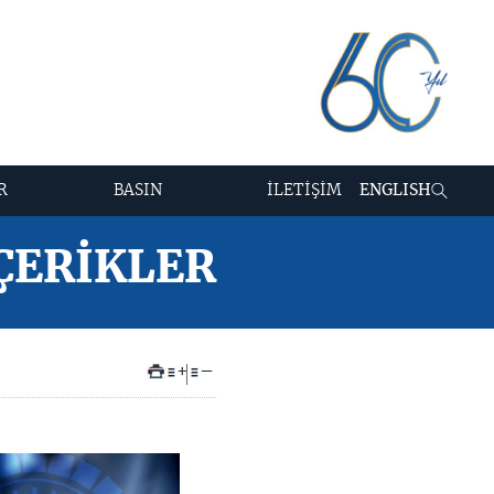
R
BASIN
İLETİŞİM
ENGLISH
İÇERİKLER
+
–