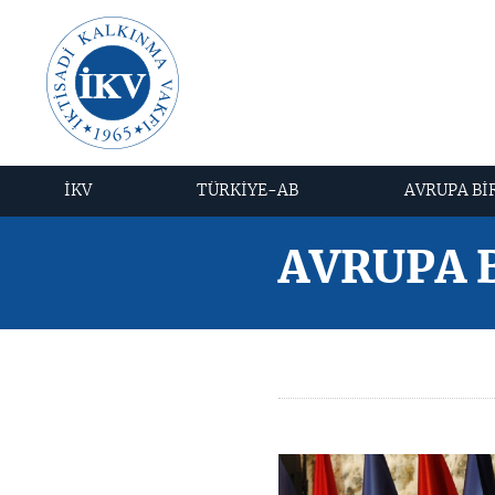
İKV
TÜRKİYE-AB
AVRUPA Bİ
AVRUPA B