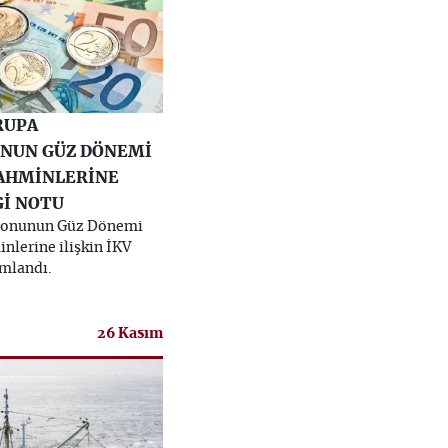
RUPA
NUN GÜZ DÖNEMİ
AHMİNLERİNE
Gİ NOTU
yonunun Güz Dönemi
lerine ilişkin İKV
ımlandı.
26 Kasım