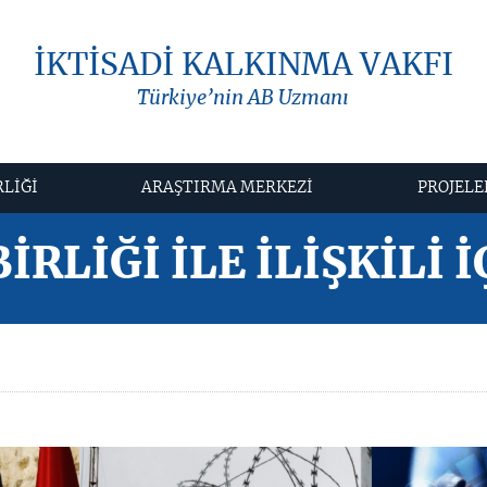
İKTİSADİ KALKINMA VAKFI
Türkiye’nin AB Uzmanı
RLİĞİ
ARAŞTIRMA MERKEZİ
PROJELE
İRLİĞİ İLE İLİŞKİLİ 