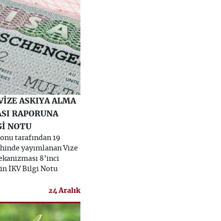
VİZE ASKIYA ALMA
SI RAPORUNA
Gİ NOTU
onu tarafından 19
rihinde yayımlanan Vize
kanizması 8’inci
in İKV Bilgi Notu
24 Aralık