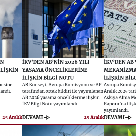
İN
İKV’DEN AB’NİN 2026 YILI
İKV’DEN AB 
LİŞKİN
YASAMA ÖNCELİKLERİNE
MEKANİZMA
İLİŞKİN BİLGİ NOTU
İLİŞKİN BİL
mesine
AB Konseyi, Avrupa Komisyonu ve AP
Avrupa Komisy
landı.
tarafından ortak bildiri ile yayımlanan
Aralık 2025 ta
AB 2026 yasama önceliklerine ilişkin
Askıya Alma Me
İKV Bilgi Notu yayımlandı.
Raporu’na ilişk
yayımlandı.
line_end_arrow
line_end_arrow
DEVAMI
DEVAMI
25 Aralık
25 Aralık