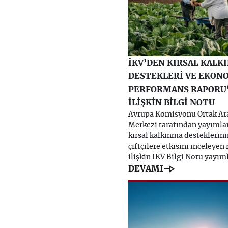
İKV’DEN KIRSAL KALK
DESTEKLERİ VE EKON
PERFORMANS RAPORU
İLİŞKİN BİLGİ NOTU
Avrupa Komisyonu Ortak Ar
Merkezi tarafından yayımla
kırsal kalkınma desteklerin
çiftçilere etkisini inceleyen
ilişkin İKV Bilgi Notu yayım
line_end_arrow
DEVAMI