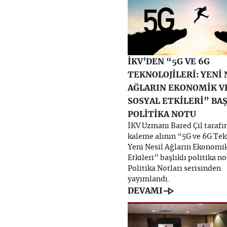
İKV’DEN “5G VE 6G
TEKNOLOJİLERİ: YENİ 
AĞLARIN EKONOMİK V
SOSYAL ETKİLERİ” BAŞ
POLİTİKA NOTU
İKV Uzmanı Bared Çil tarafı
kaleme alının “5G ve 6G Tekn
Yeni Nesil Ağların Ekonomik
Etkileri” başlıklı politika n
Politika Notları serisinden
yayımlandı.
line_end_arrow
DEVAMI