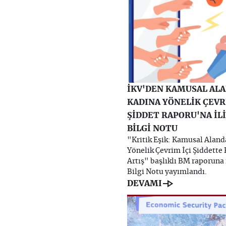
İKV'DEN KAMUSAL AL
KADINA YÖNELİK ÇEVR
ŞİDDET RAPORU'NA İL
BİLGİ NOTU
"Kritik Eşik: Kamusal Aland
Yönelik Çevrim İçi Şiddette
Artış" başlıklı BM raporuna 
Bilgi Notu yayımlandı.
line_end_arrow
DEVAMI