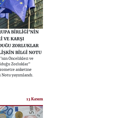
RUPA BİRLİĞİ’NİN
İ VE KARŞI
DUĞU ZORLUKLAR
LİŞKİN BİLGİ NOTU
’nin Öncelikleri ve
Olduğu Zorluklar"
arometre anketine
gi Notu yayımlandı.
13 Kasım