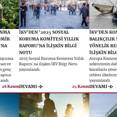
INMA
İKV'DEN '2025 SOSYAL
İKV’DEN K
OMİK
KORUMA KOMİTESİ YILLIK
BALIKÇILIK
'NA
RAPORU'NA İLİŞKİN BİLGİ
YÖNELİK RE
NOTU
İLİŞKİN BİL
aştırma
2025 Sosyal Koruma Komitesi Yıllık
Avrupa Komisy
nan ve
Raporu`na ilişkin İKV Bilgi Notu
sektörünün daha
in genç
yayımlandı.
kurallarla yön
 rapora
rehber ilkeleri
landı.
yayımlandı.
line_end_arrow
line_end_arrow
DEVAMI
DEVAMI
26 Kasım
25 Kasım