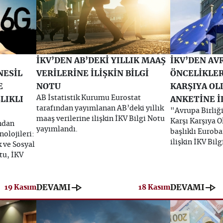
İKV’DEN AB’DEKİ YILLIK MAAŞ
İKV’DEN AV
NESİL
VERİLERİNE İLİŞKİN BİLGİ
ÖNCELİKLER
E
NOTU
KARŞIYA OL
AB İstatistik Kurumu Eurostat
LIKLI
ANKETİNE İ
tarafından yayımlanan AB’deki yıllık
"Avrupa Birliği
maaş verilerine ilişkin İKV Bilgi Notu
Karşı Karşıya 
ndan
yayımlandı.
başlıklı Eurob
olojileri:
ilişkin İKV Bil
 ve Sosyal
otu, İKV
line_end_arrow
line_end_arrow
DEVAMI
DEVAMI
19 Kasım
18 Kasım