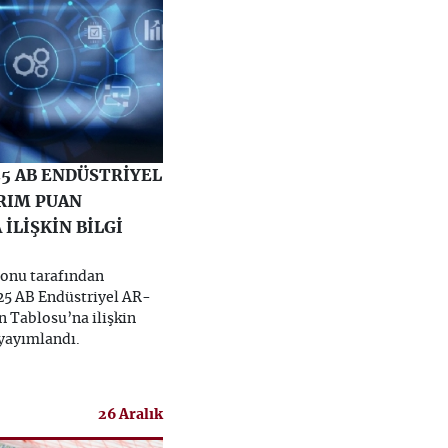
25 AB ENDÜSTRİYEL
RIM PUAN
İLİŞKİN BİLGİ
onu tarafından
5 AB Endüstriyel AR-
n Tablosu’na ilişkin
 yayımlandı.
26 Aralık