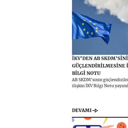
İKV'DEN AB SKDM’SİN
GÜÇLENDİRİLMESİNE İ
BİLGİ NOTU
AB SKDM’sinin güçlendiril
ilişkin İKV Bilgi Notu yayım
line_end_arrow
DEVAMI