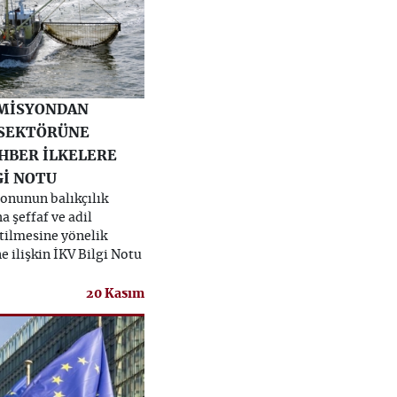
OMİSYONDAN
 SEKTÖRÜNE
HBER İLKELERE
Gİ NOTU
onunun balıkçılık
 şeffaf ve adil
etilmesine yönelik
ne ilişkin İKV Bilgi Notu
20 Kasım