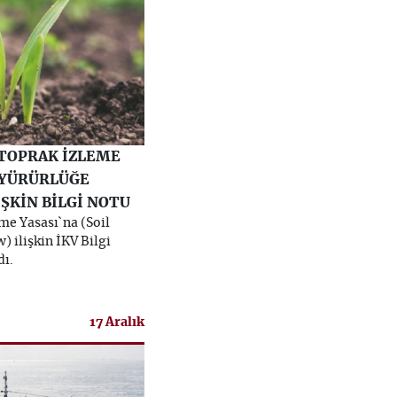
 TOPRAK İZLEME
 YÜRÜRLÜĞE
İŞKİN BİLGİ NOTU
me Yasası`na (Soil
 ilişkin İKV Bilgi
ı.
17 Aralık