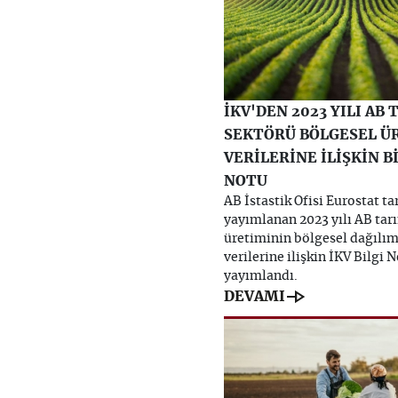
İKV'DEN 2023 YILI AB
SEKTÖRÜ BÖLGESEL Ü
VERİLERİNE İLİŞKİN B
NOTU
AB İstastik Ofisi Eurostat t
yayımlanan 2023 yılı AB tar
üretiminin bölgesel dağılım
verilerine ilişkin İKV Bilgi 
yayımlandı.
line_end_arrow
DEVAMI