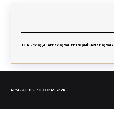
OCAK 2019
ŞUBAT 2019
MART 2019
NİSAN 2019
MAY
ARŞİV
•
ÇEREZ POLİTİKASI
•
KVKK