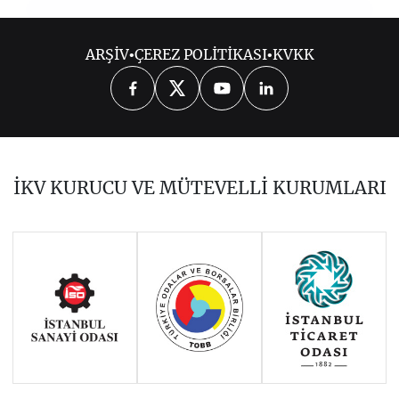
2018
ARŞİV
•
ÇEREZ POLİTİKASI
•
KVKK
OCAK 2018
ŞUBAT 2018
MART 2018
NİSAN 2018
MAYIS 2018
HAZİRAN 2018
TEMMUZ 2018
İKV KURUCU VE MÜTEVELLİ KURUMLARI
AĞUSTOS 2018
EYLÜL 2018
EKİM 2018
KASIM 2018
ARALIK 2018