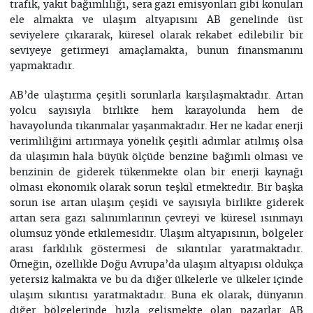
trafik, yakıt bağımlılığı, sera gazı emisyonları gibi konuları
ele almakta ve ulaşım altyapısını AB genelinde üst
seviyelere çıkararak, küresel olarak rekabet edilebilir bir
seviyeye getirmeyi amaçlamakta, bunun finansmanını
yapmaktadır.
AB’de ulaştırma çeşitli sorunlarla karşılaşmaktadır. Artan
yolcu sayısıyla birlikte hem karayolunda hem de
havayolunda tıkanmalar yaşanmaktadır. Her ne kadar enerji
verimliliğini artırmaya yönelik çeşitli adımlar atılmış olsa
da ulaşımın hala büyük ölçüde benzine bağımlı olması ve
benzinin de giderek tükenmekte olan bir enerji kaynağı
olması ekonomik olarak sorun teşkil etmektedir. Bir başka
sorun ise artan ulaşım çeşidi ve sayısıyla birlikte giderek
artan sera gazı salınımlarının çevreyi ve küresel ısınmayı
olumsuz yönde etkilemesidir. Ulaşım altyapısının, bölgeler
arası farklılık göstermesi de sıkıntılar yaratmaktadır.
Örneğin, özellikle Doğu Avrupa’da ulaşım altyapısı oldukça
yetersiz kalmakta ve bu da diğer ülkelerle ve ülkeler içinde
ulaşım sıkıntısı yaratmaktadır. Buna ek olarak, dünyanın
diğer bölgelerinde hızla gelişmekte olan pazarlar AB