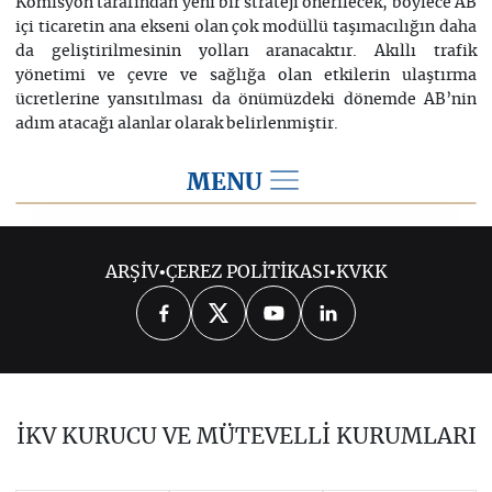
Komisyon tarafından yeni bir strateji önerilecek, böylece AB
içi ticaretin ana ekseni olan çok modüllü taşımacılığın daha
da geliştirilmesinin yolları aranacaktır. Akıllı trafik
yönetimi ve çevre ve sağlığa olan etkilerin ulaştırma
ücretlerine yansıtılması da önümüzdeki dönemde AB’nin
adım atacağı alanlar olarak belirlenmiştir.
MENU
Temel Politika Alanları
ARŞİV
•
ÇEREZ POLİTİKASI
•
KVKK
ADALET VE İÇİŞLERİ POLİTİKASI
ARAŞTIRMA VE İNOVASYON
BİLGİ TOPLUMU VE MEDYA
İKV KURUCU VE MÜTEVELLİ KURUMLARI
BÖLGESEL POLİTİKA