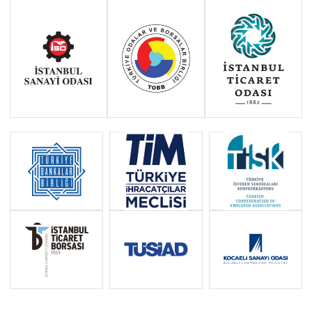
ÇEVRE POLİTİKASI
DIŞ VE GÜVENLİK POLİTİKASI
EĞİTİM VE GENÇLİK POLİTİKASI
EKONOMİK VE PARASAL BİRLİK
ENERJİ POLİTİKASI
KOMŞULUK POLİTİKASI VE
GENİŞLEME MÜZAKERELERİ
GIDA GÜVENLİĞİ, VETERİNERLİK
VE BİTKİ SAĞLIĞI POLİTİKASI
İÇ PAZAR
İŞLETME VE SANAYİ POLİTİKASI
KAMU SAĞLIĞI POLİTİKASI
KÜLTÜR POLİTİKASI