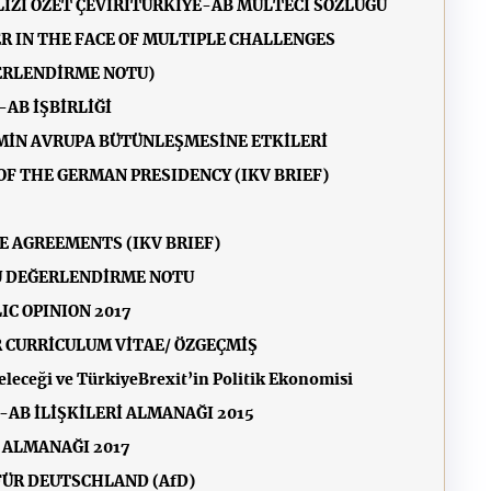
Zİ ÖZET ÇEVİRİ
TÜRKİYE-AB MÜLTECİ SÖZLÜĞÜ
R IN THE FACE OF MULTIPLE CHALLENGES
ĞERLENDİRME NOTU)
-AB İŞBİRLİĞİ
ZMİN AVRUPA BÜTÜNLEŞMESİNE ETKİLERİ
OF THE GERMAN PRESIDENCY (IKV BRIEF)
E AGREEMENTS (IKV BRIEF)
U DEĞERLENDİRME NOTU
IC OPINION 2017
R CURRİCULUM VİTAE/ ÖZGEÇMİŞ
eleceği ve Türkiye
Brexit’in Politik Ekonomisi
-AB İLİŞKİLERİ ALMANAĞI 2015
İ ALMANAĞI 2017
 FÜR DEUTSCHLAND (AfD)