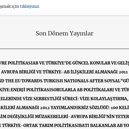
tıklayınız.
aşmak için
Son Dönem Yayınlar
VRE POLİTİKASI
AB VE TÜRKİYE’DE GÜNCEL KONULAR VE GEL
AVRUPA BİRLİĞİ VE TÜRKİYE-AB İLİŞKİLERİ ALMANAĞI 2011
AND THE EU TOWARDS TURKISH NATIONALS AFTER SOYSAL”GÜ
KİYE:ENERJİ POLİTİKASI
SORULARLA AB POLİTİKALARI VE TÜR
ELERİNDE VİZE SERBESTLİĞİ SÜRECİ: VİZE KOLAYLAŞTIRMA, 
İŞKİLERİ ALMANAĞI 2012 YAYIMLANDI
KRİZ SÖZLÜĞÜ: 100 KE
LİM DEĞİŞİKLİĞİ MÜZAKERELERİ-AVRUPA BİRLİĞİ’NİN YETE
E TÜRKİYE-ORTAK TARIM POLİTİKASI
BATI BALKANLAR AB Y