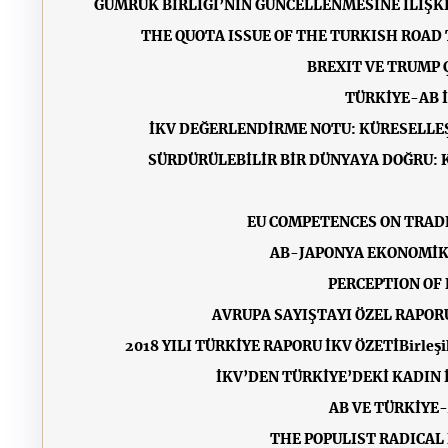
GÜMRÜK BİRLİĞİ’NİN GÜNCELLENMESİNE İLİŞK
THE QUOTA ISSUE OF THE TURKISH ROAD 
BREXIT VE TRUMP 
TÜRKİYE-AB İ
İKV DEĞERLENDİRME NOTU: KÜRESELLEŞ
SÜRDÜRÜLEBİLİR BİR DÜNYAYA DOĞRU: 
EU COMPETENCES ON TRADE
AB-JAPONYA EKONOMİK
PERCEPTION OF 
AVRUPA SAYIŞTAYI ÖZEL RAPOR
2018 YILI TÜRKİYE RAPORU İKV ÖZETİ
Birleş
İKV’DEN TÜRKİYE’DEKİ KADIN
AB VE TÜRKİYE-
THE POPULIST RADICAL 