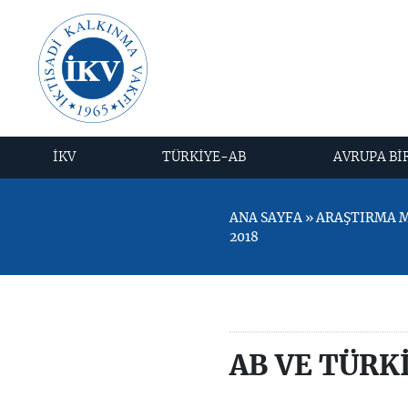
İKV
TÜRKİYE-AB
AVRUPA Bİ
ANA SAYFA » ARAŞTIRMA ME
2018
AB VE TÜRK