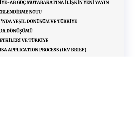
İYE-AB GÖÇ MUTABAKATINA İLİŞKİN YENİ YAYIN
ĞERLENDİRME NOTU
I’NDA YEŞİL DÖNÜŞÜM VE TÜRKİYE
NDA DÖNÜŞÜMÜ
ETKİLERİ VE TÜRKİYE
SA APPLICATION PROCESS (IKV BRIEF)
A BARRIERS (IKV BRIEF)
İRME NOTU
TÜRKİYE VE AB’DE GIDA GÜVENLİĞİ
M VE BECERİLERİN GELİŞTİRİLMESİ VE TÜRKİYE