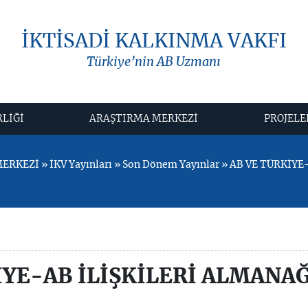
İKTİSADİ KALKINMA VAKFI
Türkiye’nin AB Uzmanı
RLİĞİ
ARAŞTIRMA MERKEZİ
PROJELE
RKEZİ » İKV Yayınları » Son Dönem Yayınlar » AB VE TÜRKİY
İYE-AB İLİŞKİLERİ ALMANAĞ