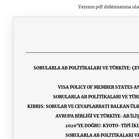
Yayının pdf dökümanına ul
SORULARLA AB POLİTİKALARI VE TÜRKİYE: ÇE
VISA POLICY OF MEMBER STATES 
SORULARLA AB POLİTİKALARI VE TÜR
KIBRIS: SORULAR VE CEVAPLAR
BATI BALKAN ÜLK
AVRUPA BİRLİĞİ VE TÜRKİYE-AB İL
2020’YE DOĞRU: KYOTO-TİPİ İK
SORULARLA AB POLİTİKALARI V