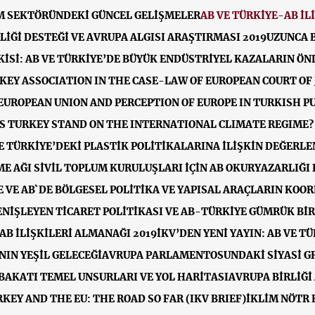
IM SEKTÖRÜNDEKİ GÜNCEL GELİŞMELER
AB VE TÜRKİYE-AB İL
İĞİ DESTEĞİ VE AVRUPA ALGISI ARAŞTIRMASI 2019
UZUNCA B
KİSİ: AB VE TÜRKİYE’DE BÜYÜK ENDÜSTRİYEL KAZALARIN Ö
KEY ASSOCIATION IN THE CASE-LAW OF EUROPEAN COURT OF 
EUROPEAN UNION AND PERCEPTION OF EUROPE IN TURKISH PU
 TURKEY STAND ON THE INTERNATIONAL CLIMATE REGIME? 
VE TÜRKİYE’DEKİ PLASTİK POLİTİKALARINA İLİŞKİN DEĞERL
ME AĞI SİVİL TOPLUM KURULUŞLARI İÇİN AB OKURYAZARLIĞI
E VE AB`DE BÖLGESEL POLİTİKA VE YAPISAL ARAÇLARIN KOO
ENİŞLEYEN TİCARET POLİTİKASI VE AB-TÜRKİYE GÜMRÜK BİR
-AB İLİŞKİLERİ ALMANAĞI 2019
İKV’DEN YENİ YAYIN: AB VE T
IN YEŞİL GELECEĞİ
AVRUPA PARLAMENTOSUNDAKİ SİYASİ GR
BAKATI TEMEL UNSURLARI VE YOL HARİTASI
AVRUPA BİRLİĞİ
EY AND THE EU: THE ROAD SO FAR (IKV BRIEF)
İKLİM NÖTR 