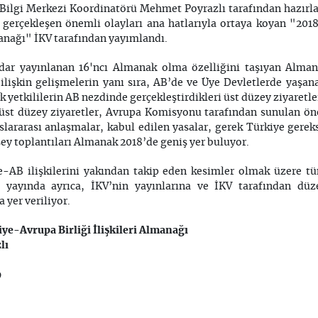
Bilgi Merkezi Koordinatörü Mehmet Poyrazlı tarafından hazırla
 gerçekleşen önemli olayları ana hatlarıyla ortaya koyan "201
manağı" İKV tarafından yayımlandı.
dar yayınlanan 16'ncı Almanak olma özelliğini taşıyan Alman
lişkin gelişmelerin yanı sıra, AB’de ve Üye Devletlerde yaşan
k yetkililerin AB nezdinde gerçekleştirdikleri üst düzey ziyaretle
 üst düzey ziyaretler, Avrupa Komisyonu tarafından sunulan ön
slararası anlaşmalar, kabul edilen yasalar, gerek Türkiye gerek
sey toplantıları Almanak 2018’de geniş yer buluyor.
e-AB ilişkilerini yakından takip eden kesimler olmak üzere t
u yayında ayrıca, İKV’nin yayınlarına ve İKV tarafından dü
 yer veriliyor.
iye-Avrupa Birliği İlişkileri Almanağı
lı
9