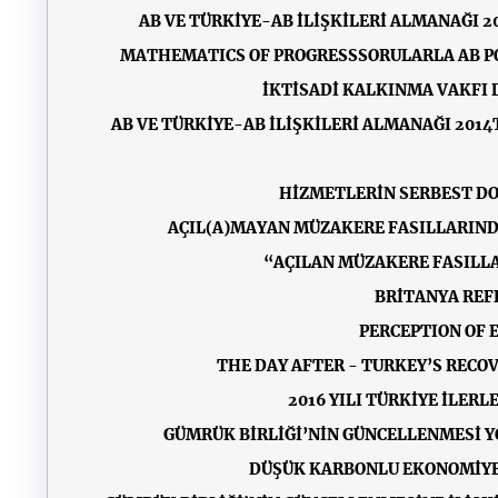
AB VE TÜRKİYE-AB İLİŞKİLERİ ALMANAĞI 2
MATHEMATICS OF PROGRESS
SORULARLA AB PO
İKTİSADİ KALKINMA VAKFI D
AB VE TÜRKİYE-AB İLİŞKİLERİ ALMANAĞI 2014
HİZMETLERİN SERBEST DO
AÇIL(A)MAYAN MÜZAKERE FASILLARIND
“AÇILAN MÜZAKERE FASILLA
BRİTANYA REF
PERCEPTION OF 
THE DAY AFTER - TURKEY’S RECO
2016 YILI TÜRKİYE İLERL
GÜMRÜK BİRLİĞİ’NİN GÜNCELLENMESİ Y
DÜŞÜK KARBONLU EKONOMİYE