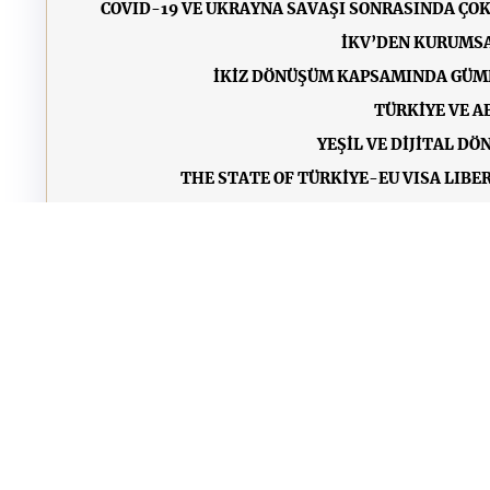
COVID-19 VE UKRAYNA SAVAŞI SONRASINDA ÇOK
İKV’DEN KURUMSA
İKİZ DÖNÜŞÜM KAPSAMINDA GÜMR
TÜRKİYE VE 
YEŞİL VE DİJİTAL D
THE STATE OF TÜRKİYE-EU VISA LIBE
CHALLENGES IN TÜRKIYE
İKV’DEN AB ORTAK GÖÇ POLİTİKALARININ E
TÜRKİYE IN THE INTERNATIONAL CLIMATE CHA
ARŞİV
•
ÇEREZ POLİTİKASI
•
KVKK