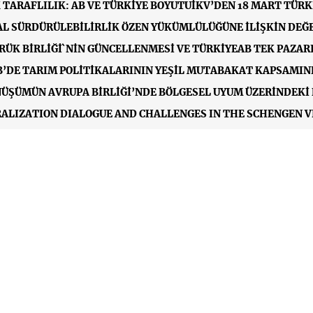
 TARAFLILIK: AB VE TÜRKİYE BOYUTU
İKV’DEN 18 MART TÜRK
L SÜRDÜRÜLEBİLİRLİK ÖZEN YÜKÜMLÜLÜĞÜNE İLİŞKİN DE
ÜK BİRLİĞİ`NİN GÜNCELLENMESİ VE TÜRKİYE
AB TEK PAZAR
AB’DE TARIM POLİTİKALARININ YEŞİL MUTABAKAT KAPSAMI
ÖNÜŞÜMÜN AVRUPA BİRLİĞİ’NDE BÖLGESEL UYUM ÜZERİNDEKİ 
RALIZATION DIALOGUE AND CHALLENGES IN THE SCHENGEN VI
’S ROAD TRANSPORT WITH THE EU: TRANSIT, QUOTA, AND VIS
VRİMİ VE GÖÇ VE İLTİCA PAKTI&#39;NA İLİŞKİN DEĞERLEND
NGE REGIME (IKV BRIEF)
AVRUPA BİRLİĞİ’NDE DİJİTAL EĞİTİ