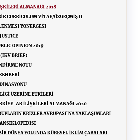
İŞKİLERİ ALMANAĞI 2018
İR CURRİCULUM VİTAE/ÖZGEÇMİŞ II
NLENMESİ YÖNERGESİ
JUSTICE
BLIC OPINION 2019
(IKV BRIEF)
ENDİRME NOTU
 REHBERİ
RDİNASYONU
LİĞİ ÜZERİNE ETKİLERİ
ÜRKİYE-AB İLİŞKİLERİ ALMANAĞI 2020
UPLARIN KRİZLER AVRUPASI`NA YAKLAŞIMLARI
 ANSİKLOPEDİSİ
BİR DÜNYA YOLUNDA KÜRESEL İKLİM ÇABALARI