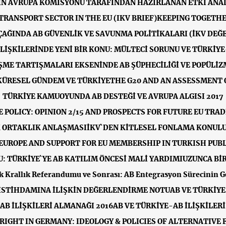
İN AVRUPA KOMİSYONU TARAFINDAN HAZIRLANAN ETKİ ANALİ
TRANSPORT SECTOR IN THE EU (IKV BRIEF)
KEEPING TOGETHE
ÇAĞINDA AB GÜVENLİK VE SAVUNMA POLİTİKALARI (İKV DE
LİŞKİLERİNDE YENİ BİR KONU: MÜLTECİ SORUNU VE TÜRKİYE
ME TARTIŞMALARI EKSENİNDE AB ŞÜPHECİLİĞİ VE POPÜLİ
KÜRESEL GÜNDEM VE TÜRKİYE
THE G20 AND AN ASSESSMENT 
TÜRKİYE KAMUOYUNDA AB DESTEĞİ VE AVRUPA ALGISI 2017
 POLICY: OPINION 2/15 AND PROSPECTS FOR FUTURE EU TRAD
 ORTAKLIK ANLAŞMASI
İKV`DEN KİTLESEL FONLAMA KONUL
EUROPE AND SUPPORT FOR EU MEMBERSHIP IN TURKISH PUBL
U: TÜRKİYE`YE AB KATILIM ÖNCESİ MALİ YARDIMI
UZUNCA Bİ
ik Krallık Referandumu ve Sonrası: AB Entegrasyon Sürecinin G
 İSTİHDAMINA İLİŞKİN DEĞERLENDİRME NOTU
AB VE TÜRKİYE
AB İLİŞKİLERİ ALMANAĞI 2016
AB VE TÜRKİYE-AB İLİŞKİLER
RIGHT IN GERMANY: IDEOLOGY & POLICIES OF ALTERNATIVE