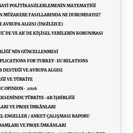
NAYİ POLİTİKASI
İLERLEMENİN MATEMATİĞİ
N MÜZAKERE FASILLARINDA NE DURUMDAYIZ?
 AVRUPA ALGISI (İNGİLİZCE)
E`DE VE AB`DE KİŞİSEL VERİLERİN KORUNMASI
RLİĞİ`NİN GÜNCELLENMESİ
MPLICATIONS FOR TURKEY-EU RELATIONS
 DESTEĞİ VE AVRUPA ALGISI
Ğİ VE TÜRKİYE
C OPINION- 2016
EKSENİNDE TÜRKİYE-AB İŞBİRLİĞİ
ARI VE PROJE İMKÂNLARI
L ENGELLER / ANKET ÇALIŞMASI RAPORU
RAMLARI VE PROJE İMKÂNLARI