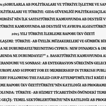
013
SORULARLA AB POLİTİKALARI VE TÜRKİYE İŞLETME VE SA
LİTİKALARI VE TÜRKİYE: GIDA GÜVENLİĞİ POLİTİKASI
AÇILA
ERGİSİ`NİN İLK SAYISI
TÜRKİYE KAMUOYUNDA AB DESTEĞİ VE
TÜRKİYE KAMUOYUNDA AB DESTEĞİ VE AVRUPA ALGISI
TÜRKİY
2015 YILI TÜRKİYE İLERLEME RAPORU İKV ÖZETİ
LAŞIMI: TÜRKİYE-AB ÜYELİK MÜZAKERELERİ VE GÜMRÜK Bİ
A NE DURUMDAYIZ?
REUNITING CYPRUS: NEW DYNAMICS & I
RINDA NE DURUMDAYIZ?” 2. BASKI
TÜRKİYE KAMUOYUNDA AB
ERANDUMU VE SONRASI: AB ENTEGRASYON SÜRECİNİN GELECE
EUROPE AND SUPPORT FOR EU MEMBERSHIP IN TURKISH PUBLI
VERY FOLLOWING THE FAILED COUP ATTEMPT
MÜLTECİ KRİZİ 
EME RAPORU İKV ÖZETİ
TÜRKİYE’NİN KATILDIĞI AB PROGRAML
OLUNDA: TÜRKİYE-AB HİZMET TİCARETİNİN ÖNÜNDEKİ TEME
 GEÇİŞ: TEMEL SEKTÖRLER
TÜRKİYE’NİN KATILDIĞI AB PROG