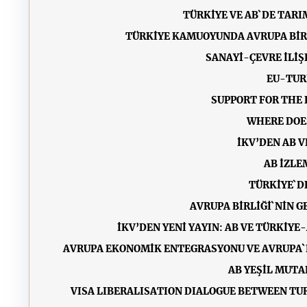
TÜRKİYE VE AB`DE TAR
TÜRKİYE KAMUOYUNDA AVRUPA BİRL
SANAYİ-ÇEVRE İLİŞ
EU-TUR
SUPPORT FOR THE 
WHERE DOES
İKV’DEN AB 
AB İZLE
TÜRKİYE`D
AVRUPA BİRLİĞİ`NİN G
İKV’DEN YENİ YAYIN: AB VE TÜRKİYE
AVRUPA EKONOMİK ENTEGRASYONU VE AVRUPA`N
AB YEŞİL MUTA
VISA LIBERALISATION DIALOGUE BETWEEN TURK