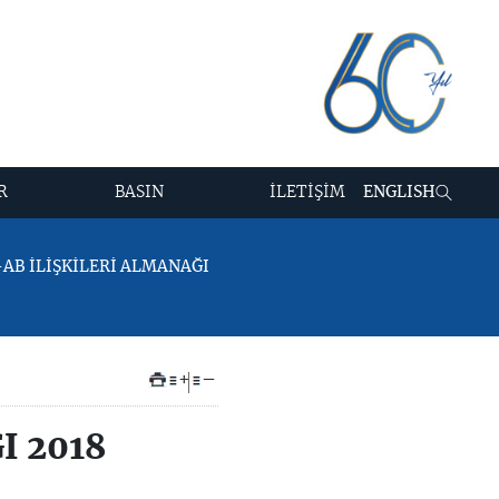
R
BASIN
İLETİŞİM
ENGLISH
E-AB İLİŞKİLERİ ALMANAĞI
+
–
I 2018