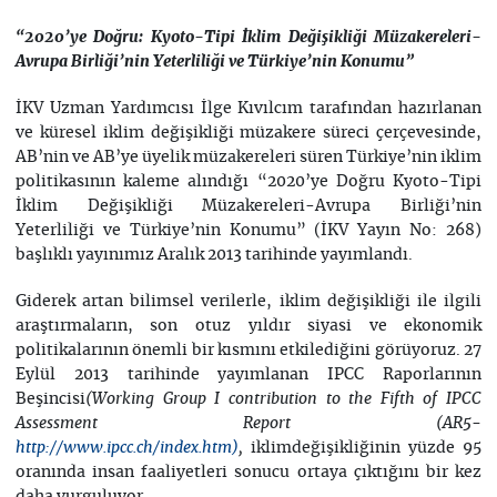
“2020’ye Doğru: Kyoto-Tipi İklim Değişikliği Müzakereleri-
Avrupa Birliği’nin Yeterliliği ve Türkiye’nin Konumu”
İKV Uzman Yardımcısı İlge Kıvılcım tarafından hazırlanan
ve küresel iklim değişikliği müzakere süreci çerçevesinde,
AB’nin ve AB’ye üyelik müzakereleri süren Türkiye’nin iklim
politikasının kaleme alındığı “2020’ye Doğru Kyoto-Tipi
İklim Değişikliği Müzakereleri-Avrupa Birliği’nin
Yeterliliği ve Türkiye’nin Konumu” (İKV Yayın No: 268)
başlıklı yayınımız Aralık 2013 tarihinde yayımlandı.
Giderek artan bilimsel verilerle, iklim değişikliği ile ilgili
araştırmaların, son otuz yıldır siyasi ve ekonomik
politikalarının önemli bir kısmını etkilediğini görüyoruz. 27
Eylül 2013 tarihinde yayımlanan IPCC Raporlarının
Beşincisi
(
Working Group I contribution to the Fifth of IPCC
Assessment Report (AR5-
iklimdeğişikliğinin yüzde 95
,
http://www.ipcc.ch/index.htm
)
oranında insan faaliyetleri sonucu ortaya çıktığını bir kez