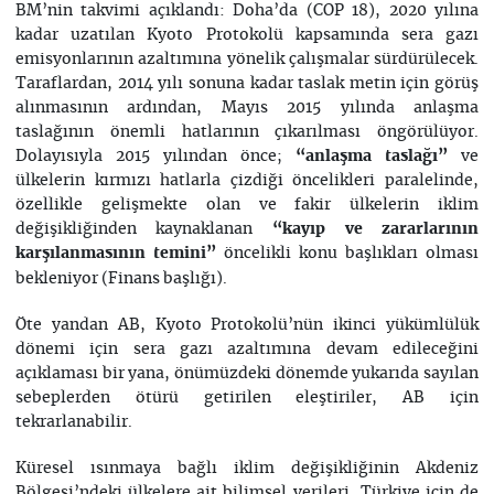
BM’nin takvimi açıklandı: Doha’da (COP 18), 2020 yılına
kadar uzatılan Kyoto Protokolü kapsamında sera gazı
emisyonlarının azaltımına yönelik çalışmalar sürdürülecek.
Taraflardan, 2014 yılı sonuna kadar taslak metin için görüş
alınmasının ardından, Mayıs 2015 yılında anlaşma
taslağının önemli hatlarının çıkarılması öngörülüyor.
Dolayısıyla 2015 yılından önce;
ve
“anlaşma taslağı”
ülkelerin kırmızı hatlarla çizdiği öncelikleri paralelinde,
özellikle gelişmekte olan ve fakir ülkelerin iklim
değişikliğinden kaynaklanan
“kayıp ve zararlarının
öncelikli konu başlıkları olması
karşılanmasının temini”
bekleniyor (Finans başlığı).
Öte yandan AB, Kyoto Protokolü’nün ikinci yükümlülük
dönemi için sera gazı azaltımına devam edileceğini
açıklaması bir yana, önümüzdeki dönemde yukarıda sayılan
sebeplerden ötürü getirilen eleştiriler, AB için
tekrarlanabilir.
Küresel ısınmaya bağlı iklim değişikliğinin Akdeniz
Bölgesi’ndeki ülkelere ait bilimsel verileri, Türkiye için de