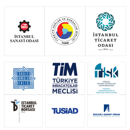
AVRUPA BİRLİĞİ VE TÜRKİYE-AB
İLİŞKİLERİ ALMANAĞI 2011
VISA POLICY OF MEMBER STATES
AND THE EU TOWARDS TURKISH
NATIONALS AFTER
SOYSAL”GÜNCELLEŞTİRİLMİŞ
ÜÇÜNCÜ BASKISI
SORULARLA AB POLİTİKALARI VE
TÜRKİYE:ENERJİ POLİTİKASI
SORULARLA AB POLİTİKALARI VE
TÜRKİYE: ORTAK BALIKÇILIK
POLİTİKASI
KIBRIS: SORULAR VE CEVAPLAR
BATI BALKAN ÜLKELERİNDE VİZE