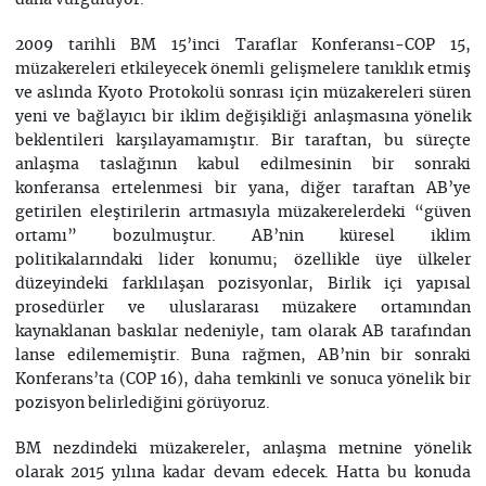
daha vurguluyor.
2009 tarihli BM 15’inci Taraflar Konferansı-COP 15,
müzakereleri etkileyecek önemli gelişmelere tanıklık etmiş
ve aslında Kyoto Protokolü sonrası için müzakereleri süren
yeni ve bağlayıcı bir iklim değişikliği anlaşmasına yönelik
beklentileri karşılayamamıştır. Bir taraftan, bu süreçte
anlaşma taslağının kabul edilmesinin bir sonraki
konferansa ertelenmesi bir yana, diğer taraftan AB’ye
getirilen eleştirilerin artmasıyla müzakerelerdeki “güven
ortamı” bozulmuştur. AB’nin küresel iklim
politikalarındaki lider konumu; özellikle üye ülkeler
düzeyindeki farklılaşan pozisyonlar, Birlik içi yapısal
prosedürler ve uluslararası müzakere ortamından
kaynaklanan baskılar nedeniyle, tam olarak AB tarafından
lanse edilememiştir. Buna rağmen, AB’nin bir sonraki
Konferans’ta (COP 16), daha temkinli ve sonuca yönelik bir
pozisyon belirlediğini görüyoruz.
BM nezdindeki müzakereler, anlaşma metnine yönelik
olarak 2015 yılına kadar devam edecek. Hatta bu konuda