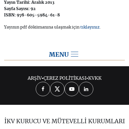
Yayın Tarihi: Aralık 2013
Sayfa Sayısı: 92
ISBN: 978-605-5984-61-8
Yayının pdf dökümanına ulaşmak için
.
tıklayınız
MENU
Son Dönem Yayınlar
ARŞİV
•
ÇEREZ POLİTİKASI
•
KVKK
SORULARLA AB POLİTİKALARI VE
TÜRKİYE: ÇEVRE POLİTİKASI
AB VE TÜRKİYE’DE GÜNCEL
KONULAR VE GELİŞMELERE DAİR
İKV KURUCU VE MÜTEVELLİ KURUMLARI
DEĞERLENDİRMELER 2010-2011