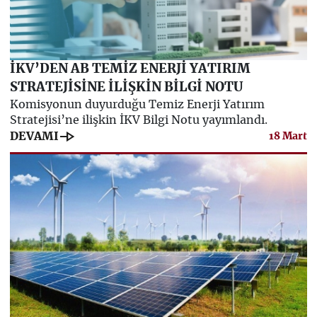
İKV’DEN AB TEMİZ ENERJİ YATIRIM
STRATEJİSİNE İLİŞKİN BİLGİ NOTU
Komisyonun duyurduğu Temiz Enerji Yatırım
Stratejisi’ne ilişkin İKV Bilgi Notu yayımlandı.
line_end_arrow
DEVAMI
18 Mart