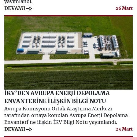
yayımlandı.
line_end_arrow
DEVAMI
26 Mart
İKV’DEN AVRUPA ENERJİ DEPOLAMA
ENVANTERİNE İLİŞKİN BİLGİ NOTU
Avrupa Komisyonu Ortak Araştırma Merkezi
tarafından ortaya konulan Avrupa Enerji Depolama
Envanteri`ne ilişkin İKV Bilgi Notu yayımlandı.
line_end_arrow
DEVAMI
25 Mart