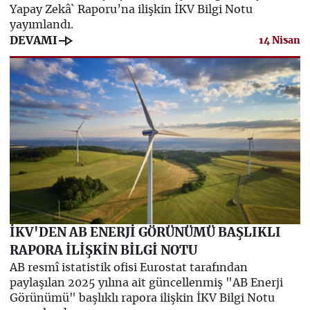
Yapay Zekâ` Raporu’na ilişkin İKV Bilgi Notu
yayımlandı.
line_end_arrow
DEVAMI
14 Nisan
İKV'DEN AB ENERJİ GÖRÜNÜMÜ BAŞLIKLI
RAPORA İLİŞKİN BİLGİ NOTU
AB resmî istatistik ofisi Eurostat tarafından
paylaşılan 2025 yılına ait güncellenmiş "AB Enerji
Görünümü" başlıklı rapora ilişkin İKV Bilgi Notu