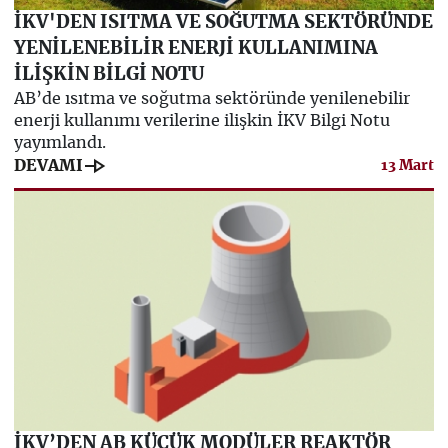
İKV'DEN ISITMA VE SOĞUTMA SEKTÖRÜNDE
YENİLENEBİLİR ENERJİ KULLANIMINA
İLİŞKİN BİLGİ NOTU
AB’de ısıtma ve soğutma sektöründe yenilenebilir
enerji kullanımı verilerine ilişkin İKV Bilgi Notu
yayımlandı.
line_end_arrow
DEVAMI
13 Mart
İKV’DEN AB KÜÇÜK MODÜLER REAKTÖR