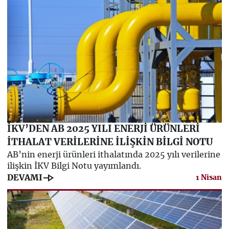
İKV’DEN AB 2025 YILI ENERJİ ÜRÜNLERİ
İTHALAT VERİLERİNE İLİŞKİN BİLGİ NOTU
AB’nin enerji ürünleri ithalatında 2025 yılı verilerine
ilişkin İKV Bilgi Notu yayımlandı.
line_end_arrow
DEVAMI
1 Nisan