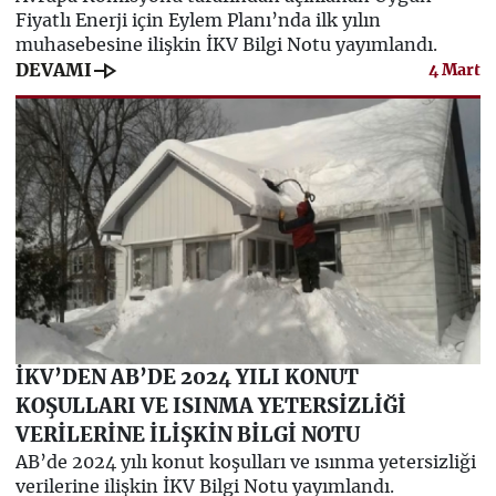
Fiyatlı Enerji için Eylem Planı’nda ilk yılın
muhasebesine ilişkin İKV Bilgi Notu yayımlandı.
line_end_arrow
DEVAMI
4 Mart
İKV’DEN AB’DE 2024 YILI KONUT
KOŞULLARI VE ISINMA YETERSİZLİĞİ
VERİLERİNE İLİŞKİN BİLGİ NOTU
AB’de 2024 yılı konut koşulları ve ısınma yetersizliği
verilerine ilişkin İKV Bilgi Notu yayımlandı.