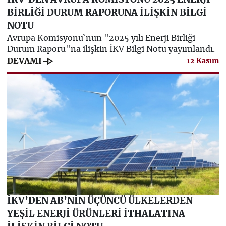
İKV'DEN AVRUPA KOMİSYONU 2025 ENERJİ
BİRLİĞİ DURUM RAPORUNA İLİŞKİN BİLGİ
NOTU
Avrupa Komisyonu`nun "2025 yılı Enerji Birliği
Durum Raporu"na ilişkin İKV Bilgi Notu yayımlandı.
line_end_arrow
DEVAMI
12 Kasım
İKV’DEN AB’NİN ÜÇÜNCÜ ÜLKELERDEN
YEŞİL ENERJİ ÜRÜNLERİ İTHALATINA