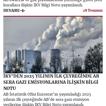
AB elektrik ve gaz piyasalarında yürürlüğe giren yeni
kurallara ilişkin İKV Bilgi Notu yayımlandı.
line_end_arrow
DEVAMI
28 Temmuz
İKV’DEN 2025 YILININ İLK ÇEYREĞİNDE AB
SERA GAZI EMİSYONLARINA İLİŞKİN BİLGİ
NOTU
AB İstatistik Ofisi Eurostat’ın yayımladığı 2025
yılının ilk çeyreğinde AB’de sera gazı emisyon
verilerine ilişkin İKV Bilgi Notu yayımlandı.