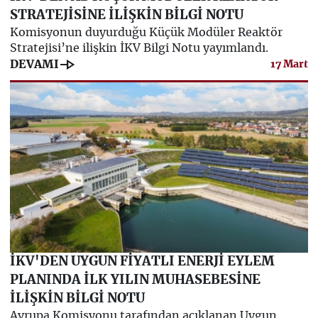
STRATEJİSİNE İLİŞKİN BİLGİ NOTU
Komisyonun duyurduğu Küçük Modüler Reaktör
Stratejisi’ne ilişkin İKV Bilgi Notu yayımlandı.
line_end_arrow
DEVAMI
17 Mart
İKV'DEN UYGUN FİYATLI ENERJİ EYLEM
PLANINDA İLK YILIN MUHASEBESİNE
İLİŞKİN BİLGİ NOTU
Avrupa Komisyonu tarafından açıklanan Uygun