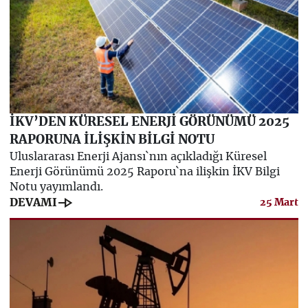
İKV’DEN KÜRESEL ENERJİ GÖRÜNÜMÜ 2025
RAPORUNA İLİŞKİN BİLGİ NOTU
Uluslararası Enerji Ajansı`nın açıkladığı Küresel
Enerji Görünümü 2025 Raporu`na ilişkin İKV Bilgi
Notu yayımlandı.
line_end_arrow
DEVAMI
25 Mart