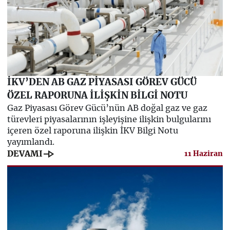
İKV’DEN AB GAZ PİYASASI GÖREV GÜCÜ
ÖZEL RAPORUNA İLİŞKİN BİLGİ NOTU
Gaz Piyasası Görev Gücü’nün AB doğal gaz ve gaz
türevleri piyasalarının işleyişine ilişkin bulgularını
içeren özel raporuna ilişkin İKV Bilgi Notu
yayımlandı.
line_end_arrow
DEVAMI
11 Haziran