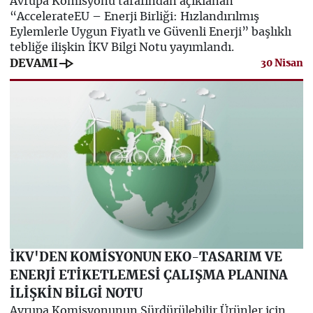
Avrupa Komisyonu tarafından açıklanan
“AccelerateEU – Enerji Birliği: Hızlandırılmış
Eylemlerle Uygun Fiyatlı ve Güvenli Enerji” başlıklı
tebliğe ilişkin İKV Bilgi Notu yayımlandı.
line_end_arrow
DEVAMI
30 Nisan
İKV'DEN KOMİSYONUN EKO-TASARIM VE
ENERJİ ETİKETLEMESİ ÇALIŞMA PLANINA
İLİŞKİN BİLGİ NOTU
Avrupa Komisyonunun Sürdürülebilir Ürünler için