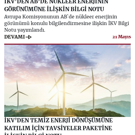
İKV'DEN AB’DE NÜKLEER ENERJİNİN
GÖRÜNÜMÜNE İLİŞKİN BİLGİ NOTU
Avrupa Komisyonunun AB`de nükleer enerjinin
görünümü konulu bilgilendirmesine ilişkin İKV Bilgi
Notu yayımlandı.
line_end_arrow
DEVAMI
21 Mayıs
İKV’DEN TEMİZ ENERJİ DÖNÜŞÜMÜNE
KATILIM İÇİN TAVSİYELER PAKETİNE