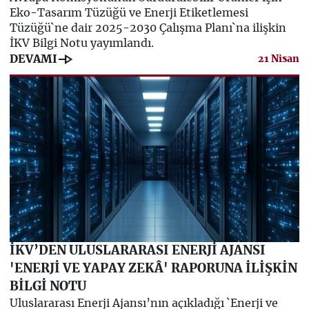
Eko-Tasarım Tüzüğü ve Enerji Etiketlemesi
Tüzüğü`ne dair 2025-2030 Çalışma Planı`na ilişkin
İKV Bilgi Notu yayımlandı.
line_end_arrow
DEVAMI
21 Nisan
İKV’DEN ULUSLARARASI ENERJİ AJANSI
'ENERJİ VE YAPAY ZEKÂ' RAPORUNA İLİŞKİN
BİLGİ NOTU
Uluslararası Enerji Ajansı’nın açıkladığı `Enerji ve