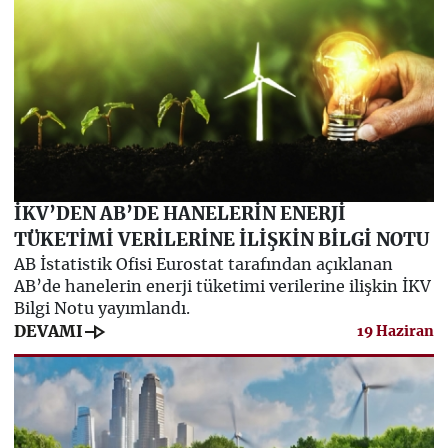
İKV’DEN AB’DE HANELERİN ENERJİ
TÜKETİMİ VERİLERİNE İLİŞKİN BİLGİ NOTU
AB İstatistik Ofisi Eurostat tarafından açıklanan
AB’de hanelerin enerji tüketimi verilerine ilişkin İKV
Bilgi Notu yayımlandı.
line_end_arrow
DEVAMI
19 Haziran