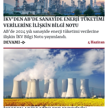
İKV’DEN AB’DE SANAYİDE ENERJİ TÜKETİMİ
VERİLERİNE İLİŞKİN BİLGİ NOTU
AB’de 2024 yılı sanayide enerji tüketimi verilerine
ilişkin İKV Bilgi Notu yayımlandı.
line_end_arrow
DEVAMI
4 Haziran