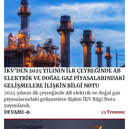
İKV’DEN 2025 YILININ İLK ÇEYREĞİNDE AB
ELEKTRİK VE DOĞAL GAZ PİYASALARINDAKİ
GELİŞMELERE İLİŞKİN BİLGİ NOTU
2025 yılının ilk çeyreğinde AB elektrik ve doğal gaz
piyasalarındaki gelişmelere ilişkin İKV Bilgi Notu
yayımlandı.
line_end_arrow
DEVAMI
23 Temmuz