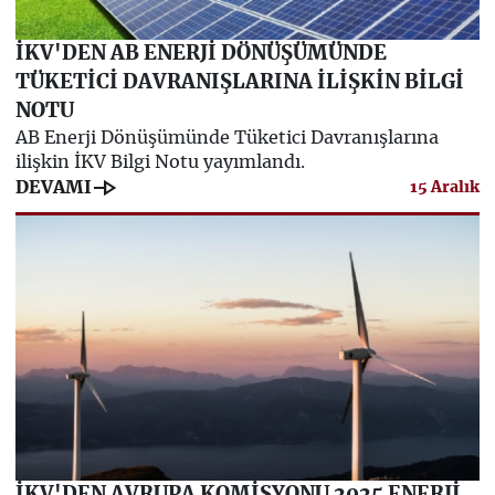
İKV'DEN AB ENERJİ DÖNÜŞÜMÜNDE
TÜKETİCİ DAVRANIŞLARINA İLİŞKİN BİLGİ
NOTU
AB Enerji Dönüşümünde Tüketici Davranışlarına
ilişkin İKV Bilgi Notu yayımlandı.
line_end_arrow
DEVAMI
15 Aralık