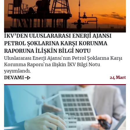
İKV’DEN ULUSLARARASI ENERJİ AJANSI
PETROL ŞOKLARINA KARŞI KORUNMA
RAPORUNA İLİŞKİN BİLGİ NOTU
Uluslararası Enerji Ajansı`nın Petrol Şoklarına Karşı
Korunma Raporu`na ilişkin İKV Bilgi Notu
yayımlandı.
line_end_arrow
DEVAMI
24 Mart