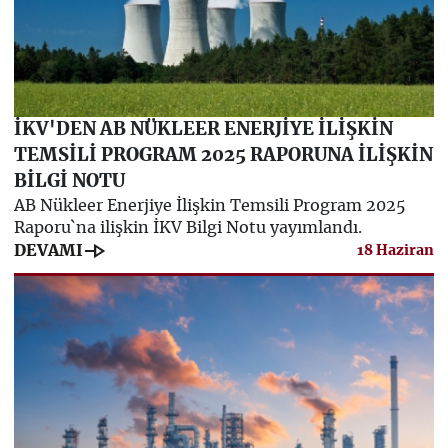
İKV'DEN AB NÜKLEER ENERJİYE İLİŞKİN
TEMSİLİ PROGRAM 2025 RAPORUNA İLİŞKİN
BİLGİ NOTU
AB Nükleer Enerjiye İlişkin Temsili Program 2025
Raporu`na ilişkin İKV Bilgi Notu yayımlandı.
line_end_arrow
DEVAMI
18 Haziran