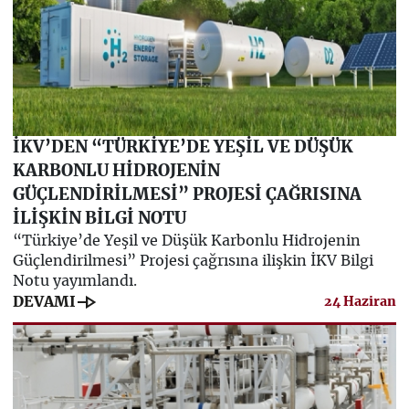
İKV’DEN “TÜRKİYE’DE YEŞİL VE DÜŞÜK
KARBONLU HİDROJENİN
GÜÇLENDİRİLMESİ” PROJESİ ÇAĞRISINA
İLİŞKİN BİLGİ NOTU
“Türkiye’de Yeşil ve Düşük Karbonlu Hidrojenin
Güçlendirilmesi” Projesi çağrısına ilişkin İKV Bilgi
Notu yayımlandı.
line_end_arrow
DEVAMI
24 Haziran