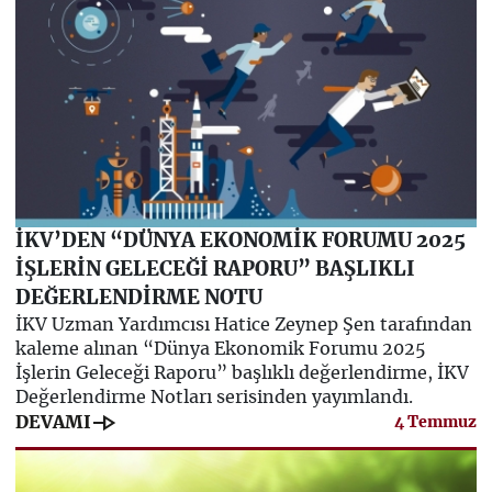
İKV’DEN “DÜNYA EKONOMİK FORUMU 2025
İŞLERİN GELECEĞİ RAPORU” BAŞLIKLI
DEĞERLENDİRME NOTU
İKV Uzman Yardımcısı Hatice Zeynep Şen tarafından
kaleme alınan “Dünya Ekonomik Forumu 2025
İşlerin Geleceği Raporu” başlıklı değerlendirme, İKV
Değerlendirme Notları serisinden yayımlandı.
line_end_arrow
DEVAMI
4 Temmuz