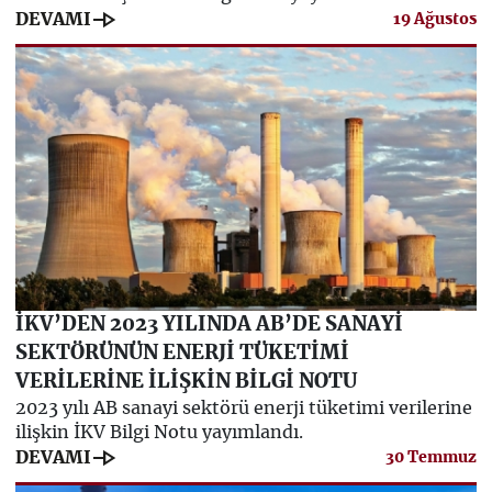
line_end_arrow
DEVAMI
19 Ağustos
İKV’DEN 2023 YILINDA AB’DE SANAYİ
SEKTÖRÜNÜN ENERJİ TÜKETİMİ
VERİLERİNE İLİŞKİN BİLGİ NOTU
2023 yılı AB sanayi sektörü enerji tüketimi verilerine
ilişkin İKV Bilgi Notu yayımlandı.
line_end_arrow
DEVAMI
30 Temmuz