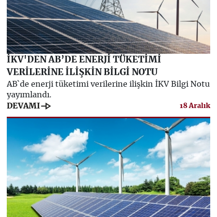
İKV'DEN AB’DE ENERJİ TÜKETİMİ
VERİLERİNE İLİŞKİN BİLGİ NOTU
AB`de enerji tüketimi verilerine ilişkin İKV Bilgi Notu
yayımlandı.
line_end_arrow
DEVAMI
18 Aralık