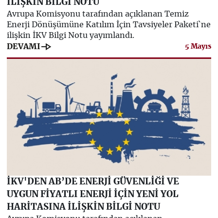
İLİŞKİN BİLGİ NOTU
Avrupa Komisyonu tarafından açıklanan Temiz
Enerji Dönüşümüne Katılım İçin Tavsiyeler Paketi`ne
ilişkin İKV Bilgi Notu yayımlandı.
line_end_arrow
DEVAMI
5 Mayıs
İKV'DEN AB’DE ENERJİ GÜVENLİĞİ VE
UYGUN FİYATLI ENERJİ İÇİN YENİ YOL
HARİTASINA İLİŞKİN BİLGİ NOTU