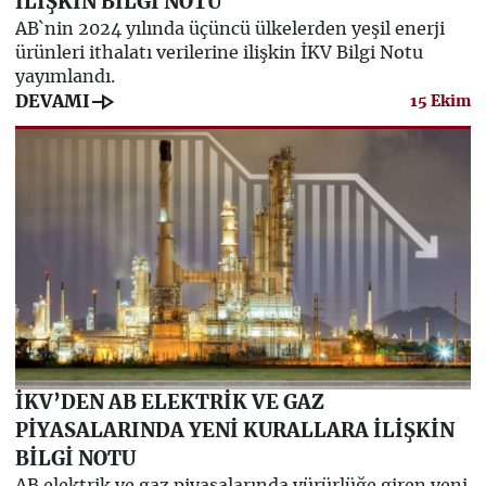
İLİŞKİN BİLGİ NOTU
AB`nin 2024 yılında üçüncü ülkelerden yeşil enerji
ürünleri ithalatı verilerine ilişkin İKV Bilgi Notu
yayımlandı.
line_end_arrow
DEVAMI
15 Ekim
İKV’DEN AB ELEKTRİK VE GAZ
PİYASALARINDA YENİ KURALLARA İLİŞKİN
BİLGİ NOTU