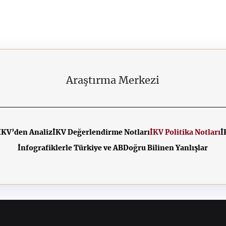
Araştırma Merkezi
İKV’den Analiz
İKV Değerlendirme Notları
İKV Politika Notları
İ
İnfografiklerle Türkiye ve AB
Doğru Bilinen Yanlışlar