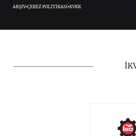
ARŞİV
•
ÇEREZ POLİTİKASI
•
KVKK
İK