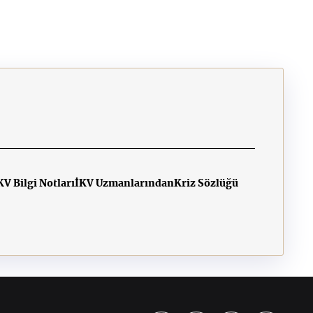
MAYIS 2025
KV Bilgi Notları
İKV Uzmanlarından
Kriz Sözlüğü