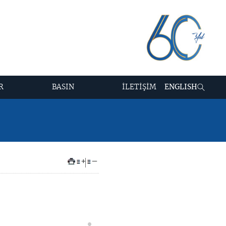
R
BASIN
İLETİŞİM
ENGLISH
+
–