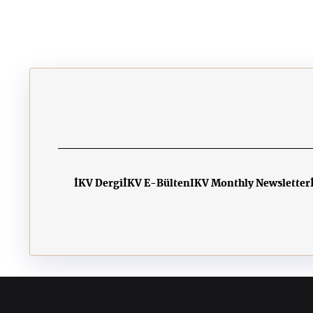
İKV Dergi
İKV E-Bülten
IKV Monthly Newsletter