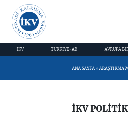
İKV
TÜRKİYE-AB
AVRUPA Bİ
ANA SAYFA » ARAŞTIRMA MER
İKV POLİTİ