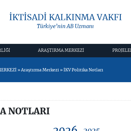
İKTİSADİ KALKINMA VAKFI
Türkiye’nin AB Uzmanı
RLİĞİ
ARAŞTIRMA MERKEZİ
PROJELE
KEZİ » Araştırma Merkezi » İKV Politika Notları
KA NOTLARI