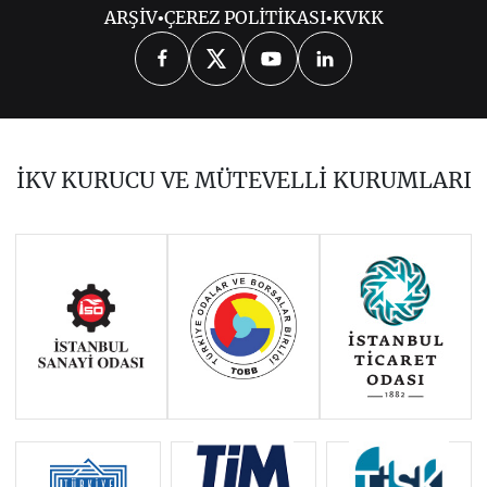
ARŞİV
•
ÇEREZ POLİTİKASI
•
KVKK
Ocak-Haziran 2026: GKRY
Temmuz-Aralık 2025: Danimarka
Ocak-Haziran 2025: Polonya
İKV KURUCU VE MÜTEVELLİ KURUMLARI
Temmuz-Aralık 2024: Macaristan
Ocak-Haziran 2024: Belçika
Temmuz-Aralık 2023: İspanya
İSVEÇ, AB KONSEYİ DÖNEM
BAŞKANLIĞI’NI DEVRALDI
Ocak-Haziran 2022:Fransa
Temmuz-Aralık 2022:Çek
Cumhuriyeti