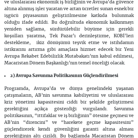
ve uluslararası ekonomik iş birliğinin ve Avrupa'da güvence
altına alınmış işler yaratan ve artan ücretler sunan esnek bir
işgücü piyasasının geliştirilmesine katkıda bulunmak
olduğu ifade edildi. Bu doğrultuda ekonomik kalkınmayı
yeniden sağlama, sürdürülebilir büyüme için gerekli
koşulları yaratma, Tek Pazar’ı derinleştirme, KOBİ’leri
destekleme, ikiz dönüşümü teşvik etme ve istihdamın
istikrarını artırma gibi amaçlara hizmet edecek bir Yeni
Avrupa Rekabet Edebilirlik Mutabakatı’nın kabul edilmesi,
Macaristan Dönem Başkanlığı’nın temel önceliği olacak.
2) Avrupa Savunma Politikasının Güçlendirilmesi
Programda, Avrupa’da ve dünya genelindeki yaşanan
çatışmaların, AB’nin savunma kabiliyetini ve uluslararası
kriz yönetimi kapasitesini ciddi bir şekilde geliştirmesi
gerektiğini açıkça gösterdiği vurgulandı. Savunma
politikasının, “ittifaklar ve iş birliğinin” ötesine geçmesi ve
AB’nin “direncini” ve “harekete geçme kapasitesini”
güçlendirerek kendi güvenliğini garanti altına alması
gerektiğinin altı çizildi. Bu bağlamda Macaristan Dönem