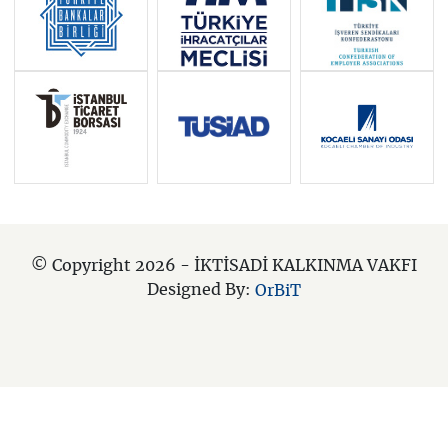
Temmuz-Aralık 2021:Slovenya
Ocak-Haziran 2021:Portekiz
Temmuz-Aralık 2020:Almanya
Ocak-Haziran 2020: Hırvatistan
Temmuz-Aralık 2019: Finlandiya
Ocak-Haziran 2019: Romanya
Temmuz-Aralık 2018:Avusturya
© Copyright 2026 - İKTİSADİ KALKINMA VAKFI
Ocak-Haziran 2018:Bulgaristan
Designed By:
OrBiT
Temmuz-Aralık 2017:Estonya
Ocak-Haziran 2017:Malta
Temmuz-Aralık 2016: Slovakya
Ocak- Haziran 2016: Hollanda