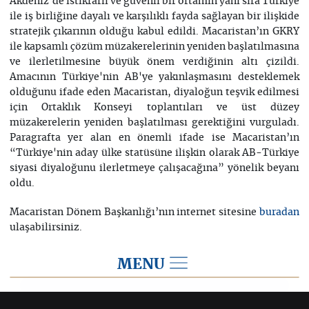
Akdeniz'de istikrarlı ve güvenli bir ortamın yanı sıra Türkiye
ile iş birliğine dayalı ve karşılıklı fayda sağlayan bir ilişkide
stratejik çıkarının olduğu kabul edildi. Macaristan’ın GKRY
ile kapsamlı çözüm müzakerelerinin yeniden başlatılmasına
ve ilerletilmesine büyük önem verdiğinin altı çizildi.
Amacının Türkiye'nin AB'ye yakınlaşmasını desteklemek
olduğunu ifade eden Macaristan, diyaloğun teşvik edilmesi
için Ortaklık Konseyi toplantıları ve üst düzey
müzakerelerin yeniden başlatılması gerektiğini vurguladı.
Paragrafta yer alan en önemli ifade ise Macaristan’ın
“Türkiye'nin aday ülke statüsüne ilişkin olarak AB-Türkiye
siyasi diyaloğunu ilerletmeye çalışacağına” yönelik beyanı
oldu.
Macaristan Dönem Başkanlığı’nın internet sitesine
buradan
ulaşabilirsiniz.
MENU
ESKİ AB DÖNEM BAŞKANLIKLARI