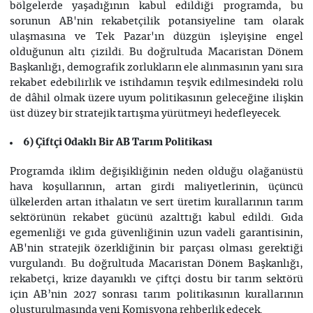
bölgelerde yaşadığının kabul edildiği programda, bu
sorunun AB'nin rekabetçilik potansiyeline tam olarak
ulaşmasına ve Tek Pazar'ın düzgün işleyişine engel
olduğunun altı çizildi. Bu doğrultuda Macaristan Dönem
Başkanlığı, demografik zorlukların ele alınmasının yanı sıra
rekabet edebilirlik ve istihdamın teşvik edilmesindeki rolü
de dâhil olmak üzere uyum politikasının geleceğine ilişkin
üst düzey bir stratejik tartışma yürütmeyi hedefleyecek.
6) Çiftçi Odaklı Bir AB Tarım Politikası
Programda iklim değişikliğinin neden olduğu olağanüstü
hava koşullarının, artan girdi maliyetlerinin, üçüncü
ülkelerden artan ithalatın ve sert üretim kurallarının tarım
sektörünün rekabet gücünü azalttığı kabul edildi. Gıda
egemenliği ve gıda güvenliğinin uzun vadeli garantisinin,
AB'nin stratejik özerkliğinin bir parçası olması gerektiği
vurgulandı. Bu doğrultuda Macaristan Dönem Başkanlığı,
rekabetçi, krize dayanıklı ve çiftçi dostu bir tarım sektörü
için AB’nin 2027 sonrası tarım politikasının kurallarının
oluşturulmasında yeni Komisyona rehberlik edecek.