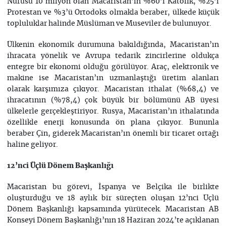
Nüfusu 10 milyon olan Macaristan’ın %60’ı Katolik, %25’i
Protestan ve %3’ü Ortodoks olmakla beraber, ülkede küçük
topluluklar halinde Müslüman ve Museviler de bulunuyor.
Ülkenin ekonomik durumuna bakıldığında, Macaristan’ın
ihracata yönelik ve Avrupa tedarik zincirlerine oldukça
entegre bir ekonomi olduğu görülüyor. Araç, elektronik ve
makine ise Macaristan’ın uzmanlaştığı üretim alanları
olarak karşımıza çıkıyor. Macaristan ithalat (%68,4) ve
ihracatının (%78,4) çok büyük bir bölümünü AB üyesi
ülkelerle gerçekleştiriyor. Rusya, Macaristan’ın ithalatında
özellikle enerji konusunda ön plana çıkıyor. Bununla
beraber Çin, giderek Macaristan’ın önemli bir ticaret ortağı
haline geliyor.
12’nci Üçlü Dönem Başkanlığı
Macaristan bu görevi, İspanya ve Belçika ile birlikte
oluşturduğu ve 18 aylık bir süreçten oluşan 12’nci Üçlü
Dönem Başkanlığı kapsamında yürütecek. Macaristan AB
Konseyi Dönem Başkanlığı’nın 18 Haziran 2024’te açıklanan