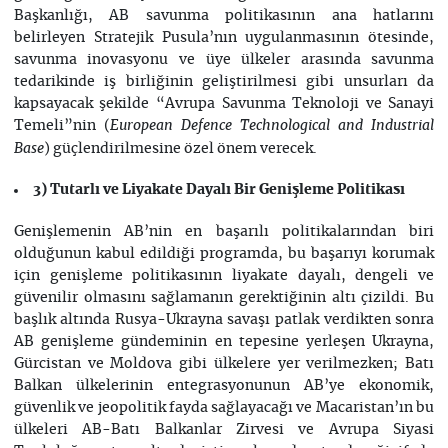
Başkanlığı, AB savunma politikasının ana hatlarını
belirleyen Stratejik Pusula’nın uygulanmasının ötesinde,
savunma inovasyonu ve üye ülkeler arasında savunma
tedarikinde iş birliğinin geliştirilmesi gibi unsurları da
kapsayacak şekilde “Avrupa Savunma Teknoloji ve Sanayi
Temeli”nin (
European Defence Technological and Industrial
) güçlendirilmesine özel önem verecek.
Base
3) Tutarlı ve Liyakate Dayalı Bir Genişleme Politikası
Genişlemenin AB’nin en başarılı politikalarından biri
olduğunun kabul edildiği programda, bu başarıyı korumak
için genişleme politikasının liyakate dayalı, dengeli ve
güvenilir olmasını sağlamanın gerektiğinin altı çizildi. Bu
başlık altında Rusya-Ukrayna savaşı patlak verdikten sonra
AB genişleme gündeminin en tepesine yerleşen Ukrayna,
Gürcistan ve Moldova gibi ülkelere yer verilmezken; Batı
Balkan ülkelerinin entegrasyonunun AB’ye ekonomik,
güvenlik ve jeopolitik fayda sağlayacağı ve Macaristan’ın bu
ülkeleri AB-Batı Balkanlar Zirvesi ve Avrupa Siyasi