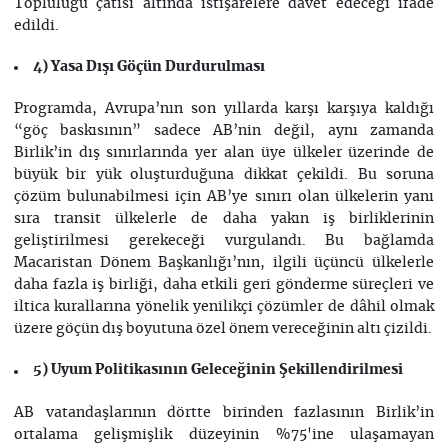
Topluluğu çatısı altında istişarelere davet edeceği ifade
edildi.
4) Yasa Dışı Göçün Durdurulması
Programda, Avrupa’nın son yıllarda karşı karşıya kaldığı
“göç baskısının” sadece AB’nin değil, aynı zamanda
Birlik’in dış sınırlarında yer alan üye ülkeler üzerinde de
büyük bir yük oluşturduğuna dikkat çekildi. Bu soruna
çözüm bulunabilmesi için AB’ye sınırı olan ülkelerin yanı
sıra transit ülkelerle de daha yakın iş birliklerinin
geliştirilmesi gerekeceği vurgulandı. Bu bağlamda
Macaristan Dönem Başkanlığı’nın, ilgili üçüncü ülkelerle
daha fazla iş birliği, daha etkili geri gönderme süreçleri ve
iltica kurallarına yönelik yenilikçi çözümler de dâhil olmak
üzere göçün dış boyutuna özel önem vereceğinin altı çizildi.
5) Uyum Politikasının Geleceğinin Şekillendirilmesi
AB vatandaşlarının dörtte birinden fazlasının Birlik’in
ortalama gelişmişlik düzeyinin %75'ine ulaşamayan