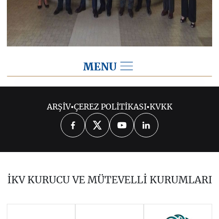
MENU
2015
ARŞİV
•
ÇEREZ POLİTİKASI
•
KVKK
2026
2025
2024
2023
2022
2021
2020
2019
2018
İKV KURUCU VE MÜTEVELLİ KURUMLARI
2017
2016
2014
Haziran 2011 - Ocak 2014