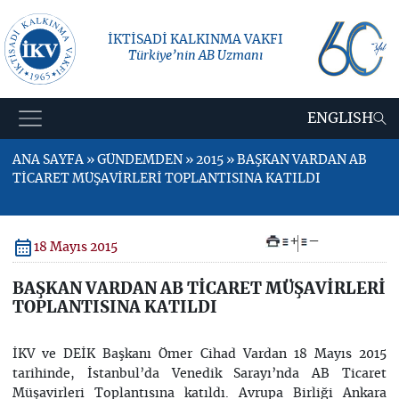
İKTİSADİ KALKINMA VAKFI
Türkiye’nin AB Uzmanı
ENGLISH
ANA SAYFA » GÜNDEMDEN » 2015 » BAŞKAN VARDAN AB
TİCARET MÜŞAVİRLERİ TOPLANTISINA KATILDI
+
–
18 Mayıs 2015
BAŞKAN VARDAN AB TİCARET MÜŞAVİRLERİ
TOPLANTISINA KATILDI
İKV ve DEİK Başkanı Ömer Cihad Vardan 18 Mayıs 2015
tarihinde, İstanbul’da Venedik Sarayı’nda AB Ticaret
Müşavirleri Toplantısına katıldı. Avrupa Birliği Ankara