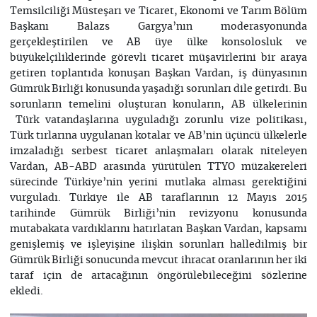
Temsilciliği Müsteşarı ve Ticaret, Ekonomi ve Tarım Bölüm
Başkanı Balazs Gargya’nın moderasyonunda
gerçekleştirilen ve AB üye ülke konsolosluk ve
büyükelçiliklerinde görevli ticaret müşavirlerini bir araya
getiren toplantıda konuşan Başkan Vardan, iş dünyasının
Gümrük Birliği konusunda yaşadığı sorunları dile getirdi. Bu
sorunların temelini oluşturan konuların, AB ülkelerinin
Türk vatandaşlarına uyguladığı zorunlu vize politikası,
Türk tırlarına uygulanan kotalar ve AB’nin üçüncü ülkelerle
imzaladığı serbest ticaret anlaşmaları olarak niteleyen
Vardan, AB-ABD arasında yürütülen TTYO müzakereleri
sürecinde Türkiye’nin yerini mutlaka alması gerektiğini
vurguladı. Türkiye ile AB taraflarının 12 Mayıs 2015
tarihinde Gümrük Birliği’nin revizyonu konusunda
mutabakata vardıklarını hatırlatan Başkan Vardan, kapsamı
genişlemiş ve işleyişine ilişkin sorunları halledilmiş bir
Gümrük Birliği sonucunda mevcut ihracat oranlarının her iki
taraf için de artacağının öngörülebileceğini sözlerine
ekledi.