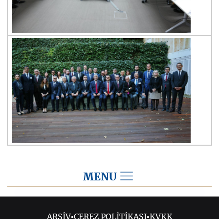
MENU
2023
ARŞİV
•
ÇEREZ POLİTİKASI
•
KVKK