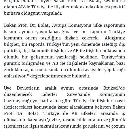
karşılık buldu." diyen Bakan Prof. Dr. Bolat, sevindirici
olanın AB’de Türkiye ile ilişkiler noktasında oldukça pozitif
bir hava olduğunu vurguladı.
Bakan Prof. Dr. Bolat, Avrupa Komisyonu ülke raporunun
kasım ayında yayımlanacağına ve bu raporun Türkiye
kısmının önem taşıdığına dikkati çekerek, "Aldığımız
bilgiler, bu raporda Türkiye'nin yeni dönemde izlediği dış
politika, dış ekonomik ilişkiler ve AB ile ilişkiler noktasında
olumlu bir gelişmenin yazılacağı şeklinde. Türkiye'nin
gümrük birliğinden ve AB ile ilişkilerde kaynaklanan bazı
zorlukları aşma noktasında da olumlu tavsiyeler yapılacağı
anlaşılıyor." değerlendirmesinde bulundu.
Üye Devletlerin aralık ayının ortasında Brüksel'de
düzenlenecek Liderler Zirve’sinde Komisyonun
hazırlayacağı yol haritasına göre Türkiye ile ilişkileri nasıl
ilerletecekleri konusunda karar alacaklarını belirten Bakan
Prof. Dr. Bolat, Türkiye ile AB ülkeleri arasında iş
dünyasının karşılaştığı vize, taşımacılık kotaları ve gümrük
işlemleri ile ilgili sıkıntılar konusunda görüşlerini ve çözüm