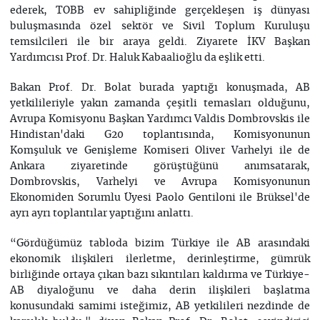
ederek, TOBB ev sahipliğinde gerçekleşen iş dünyası
buluşmasında özel sektör ve Sivil Toplum Kuruluşu
temsilcileri ile bir araya geldi. Ziyarete İKV Başkan
Yardımcısı Prof. Dr. Haluk Kabaalioğlu da eşlik etti.
Bakan Prof. Dr. Bolat burada yaptığı konuşmada, AB
yetkilileriyle yakın zamanda çeşitli temasları olduğunu,
Avrupa Komisyonu Başkan Yardımcı Valdis Dombrovskis ile
Hindistan'daki G20 toplantısında, Komisyonunun
Komşuluk ve Genişleme Komiseri Oliver Varhelyi ile de
Ankara ziyaretinde görüştüğünü anımsatarak,
Dombrovskis, Varhelyi ve Avrupa Komisyonunun
Ekonomiden Sorumlu Üyesi Paolo Gentiloni ile Brüksel'de
ayrı ayrı toplantılar yaptığını anlattı.
“Gördüğümüz tabloda bizim Türkiye ile AB arasındaki
ekonomik ilişkileri ilerletme, derinleştirme, gümrük
birliğinde ortaya çıkan bazı sıkıntıları kaldırma ve Türkiye-
AB diyaloğunu ve daha derin ilişkileri başlatma
konusundaki samimi isteğimiz, AB yetkilileri nezdinde de