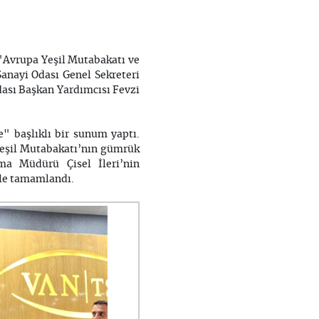
, "Avrupa Yeşil Mutabakatı ve
Sanayi Odası Genel Sekreteri
dası Başkan Yardımcısı Fevzi
" başlıklı bir sunum yaptı.
Yeşil Mutabakatı’nın gümrük
rma Müdürü Çisel İleri’nin
ile tamamlandı.