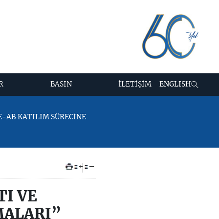
R
BASIN
İLETİŞİM
ENGLISH
YE-AB KATILIM SÜRECİNE
+
–
TI VE
MALARI”