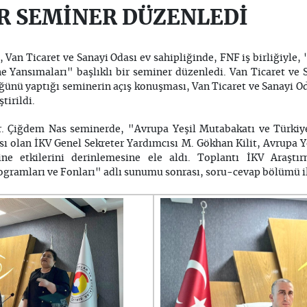
İR SEMİNER DÜZENLEDİ
, Van Ticaret ve Sanayi Odası ev sahipliğinde, FNF iş birliğiyle
 Yansımaları" başlıklı bir seminer düzenledi. Van Ticaret ve 
ünü yaptığı seminerin açış konuşması, Van Ticaret ve Sanayi O
tirildi.
r. Çiğdem Nas seminerde, "Avrupa Yeşil Mutabakatı ve Türkiye
sı olan İKV Genel Sekreter Yardımcısı M. Gökhan Kilit, Avrupa 
ine etkilerini derinlemesine ele aldı. Toplantı İKV Araştı
rogramları ve Fonları" adlı sunumu sonrası, soru-cevap bölümü 