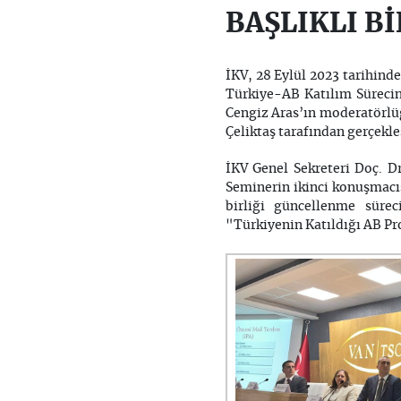
BAŞLIKLI B
İKV, 28 Eylül 2023 tarihinde
Türkiye-AB Katılım Sürecine
Cengiz Aras’ın moderatörlüğ
Çeliktaş tarafından gerçekleş
İKV Genel Sekreteri Doç. D
Seminerin ikinci konuşmacı
birliği güncellenme sürec
"Türkiyenin Katıldığı AB P