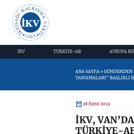
İKV
TÜRKİYE-AB
AVRUPA Bİ
ANA SAYFA » GÜNDEMDEN »
YANSIMALARI” BAŞLIKLI 
28 Eylül 2023
İKV, VAN’D
TÜRKİYE-AB