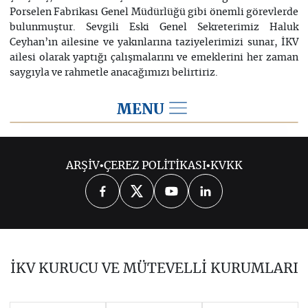
Porselen Fabrikası Genel Müdürlüğü gibi önemli görevlerde
bulunmuştur. Sevgili Eski Genel Sekreterimiz Haluk
Ceyhan’ın ailesine ve yakınlarına taziyelerimizi sunar, İKV
ailesi olarak yaptığı çalışmalarını ve emeklerini her zaman
saygıyla ve rahmetle anacağımızı belirtiriz.
MENU
2015
ARŞİV
•
ÇEREZ POLİTİKASI
•
KVKK
2026
2025
2024
2023
2022
2021
2020
2019
2018
İKV KURUCU VE MÜTEVELLİ KURUMLARI
2017
2016
2014