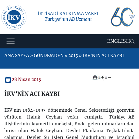
İKTİSADİ KALKINMA VAKFI
Türkiye’nin AB Uzmanı
ENGLISH
ANA SAYFA » GÜNDEMDEN » 2015 » İKV’NİN ACI KAYBI
+
–
28 Nisan 2015
İKV’NİN ACI KAYBI
İKV'nin 1984-1993 döneminde Genel Sekreterliği görevini
yürüten Haluk Ceyhan vefat etmiştir. Türkiye-AB
ilişkilerinin kıymetli emekçisi, önde gelen mimarlarından
birisi olan Haluk Ceyhan, Devlet Planlama Teşkilatı’nda
çalışmış, Devlet Su İşleri Genel Müdürlüğü ve İstanbul