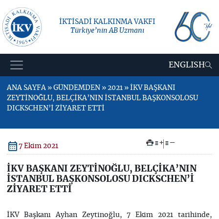
İKTİSADİ KALKINMA VAKFI
Türkiye’nin AB Uzmanı
ENGLISH
ANA SAYFA » GÜNDEMDEN » 2021 » İKV BAŞKANI
ZEYTİNOĞLU, BELÇİKA’NIN İSTANBUL BAŞKONSOLOSU
DICKSCHEN’İ ZİYARET ETTİ
+
–
7 Ekim 2021
İKV BAŞKANI ZEYTİNOĞLU, BELÇİKA’NIN
İSTANBUL BAŞKONSOLOSU DICKSCHEN’İ
ZİYARET ETTİ
İKV Başkanı Ayhan Zeytinoğlu, 7 Ekim 2021 tarihinde,