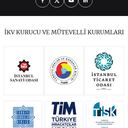
2026
2025
2024
2023
2022
2020
2019
2018
2017
İKV KURUCU VE MÜTEVELLİ KURUMLARI
2016
2015
2014
Haziran 2011 - Ocak 2014