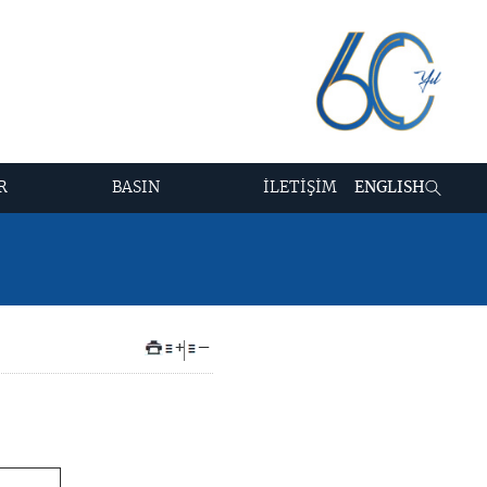
R
BASIN
İLETİŞİM
ENGLISH
+
–