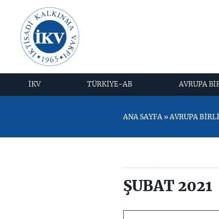
İKV
TÜRKİYE-AB
AVRUPA Bİ
ANA SAYFA » AVRUPA BİRLİĞ
ŞUBAT 2021