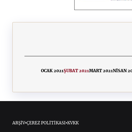
OCAK 2021
ŞUBAT 2021
MART 2021
NİSAN 2
ARŞİV
•
ÇEREZ POLİTİKASI
•
KVKK