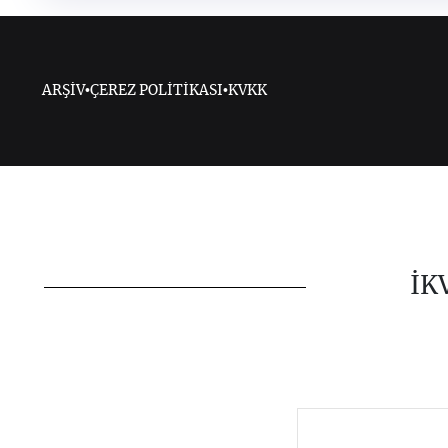
ARŞİV
•
ÇEREZ POLİTİKASI
•
KVKK
İK