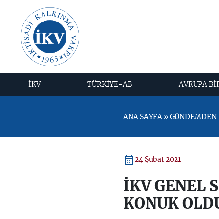
İKV
TÜRKİYE-AB
AVRUPA Bİ
ANA SAYFA » GÜNDEMDEN »
24 Şubat 2021
İKV GENEL 
KONUK OLD