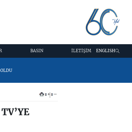
R
BASIN
İLETİŞİM
ENGLISH
 OLDU
+
–
 TV’YE