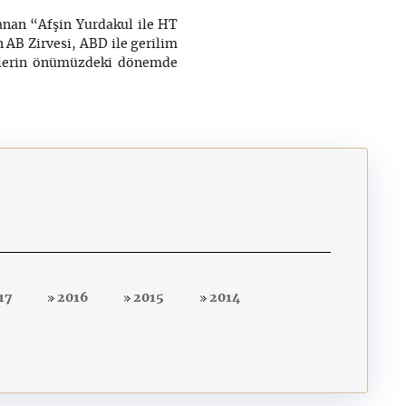
anan “Afşin Yurdakul ile HT
n AB Zirvesi, ABD ile gerilim
melerin önümüzdeki dönemde
17
2016
2015
2014