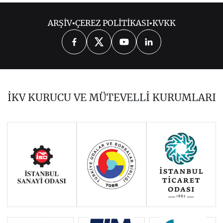
ARŞİV
•
ÇEREZ POLİTİKASI
•
KVKK
OCAK 2019
ŞUBAT 2019
MART 2019
NİSAN 2019
MAYIS 2019
HAZİRAN 2019
TEMMUZ 2019
İKV KURUCU VE MÜTEVELLİ KURUMLARI
AĞUSTOS 2019
EYLÜL 2019
EKİM 2019
KASIM 2019
ARALIK 2019