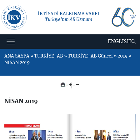
İKTİSADİ KALKINMA VAKFI
Türkiye’nin AB Uzmanı
ENGLISH
ANA SAYFA » TÜRKİYE-AB » TÜRKİYE-AB Güncel » 2019 »
NİSAN 2019
+
–
NİSAN 2019