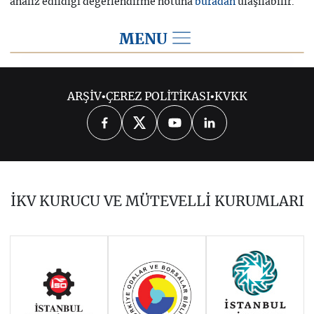
analiz edildiği değerlendirme notuna
ulaşılabilir.
buradan
MENU
2019
ARŞİV
•
ÇEREZ POLİTİKASI
•
KVKK
2026
2025
2024
2023
2022
2021
2020
2018
2017
İKV KURUCU VE MÜTEVELLİ KURUMLARI
2016
2015
2014
Haziran 2011 - Ocak 2014