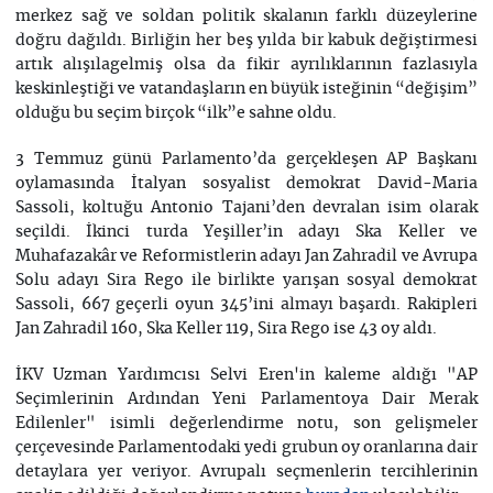
merkez sağ ve soldan politik skalanın farklı düzeylerine
doğru dağıldı. Birliğin her beş yılda bir kabuk değiştirmesi
artık alışılagelmiş olsa da fikir ayrılıklarının fazlasıyla
keskinleştiği ve vatandaşların en büyük isteğinin “değişim”
olduğu bu seçim birçok “ilk”e sahne oldu.
3 Temmuz günü Parlamento’da gerçekleşen AP Başkanı
oylamasında İtalyan sosyalist demokrat David-Maria
Sassoli, koltuğu Antonio Tajani’den devralan isim olarak
seçildi. İkinci turda Yeşiller’in adayı Ska Keller ve
Muhafazakâr ve Reformistlerin adayı Jan Zahradil ve Avrupa
Solu adayı Sira Rego ile birlikte yarışan sosyal demokrat
Sassoli, 667 geçerli oyun 345’ini almayı başardı. Rakipleri
Jan Zahradil 160, Ska Keller 119, Sira Rego ise 43 oy aldı.
İKV Uzman Yardımcısı Selvi Eren'in kaleme aldığı "AP
Seçimlerinin Ardından Yeni Parlamentoya Dair Merak
Edilenler" isimli değerlendirme notu, son gelişmeler
çerçevesinde Parlamentodaki yedi grubun oy oranlarına dair
detaylara yer veriyor. Avrupalı seçmenlerin tercihlerinin