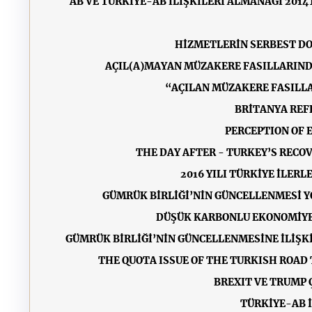
AB VE TÜRKİYE-AB İLİŞKİLERİ ALMANAĞI 2014
HİZMETLERİN SERBEST DO
AÇIL(A)MAYAN MÜZAKERE FASILLARIND
“AÇILAN MÜZAKERE FASILLA
BRİTANYA REF
PERCEPTION OF 
THE DAY AFTER - TURKEY’S RECO
2016 YILI TÜRKİYE İLERL
GÜMRÜK BİRLİĞİ’NİN GÜNCELLENMESİ Y
DÜŞÜK KARBONLU EKONOMİYE
GÜMRÜK BİRLİĞİ’NİN GÜNCELLENMESİNE İLİŞK
THE QUOTA ISSUE OF THE TURKISH ROAD 
BREXIT VE TRUMP 
TÜRKİYE-AB İ