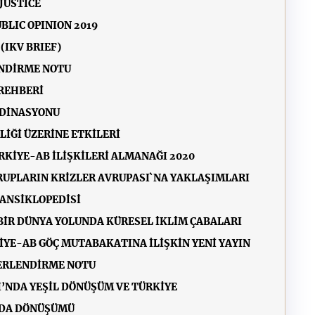
JUSTICE
BLIC OPINION 2019
(IKV BRIEF)
ENDİRME NOTU
 REHBERİ
RDİNASYONU
LİĞİ ÜZERİNE ETKİLERİ
ÜRKİYE-AB İLİŞKİLERİ ALMANAĞI 2020
UPLARIN KRİZLER AVRUPASI`NA YAKLAŞIMLARI
 ANSİKLOPEDİSİ
BİR DÜNYA YOLUNDA KÜRESEL İKLİM ÇABALARI
İYE-AB GÖÇ MUTABAKATINA İLİŞKİN YENİ YAYIN
ĞERLENDİRME NOTU
I’NDA YEŞİL DÖNÜŞÜM VE TÜRKİYE
NDA DÖNÜŞÜMÜ