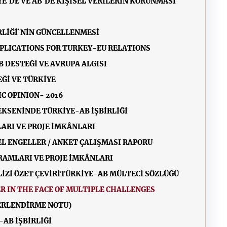
E`DE VE AB`DE KİŞİSEL VERİLERİN KORUNMASI
RLİĞİ`NİN GÜNCELLENMESİ
MPLICATIONS FOR TURKEY-EU RELATIONS
 DESTEĞİ VE AVRUPA ALGISI
Ğİ VE TÜRKİYE
C OPINION- 2016
EKSENİNDE TÜRKİYE-AB İŞBİRLİĞİ
ARI VE PROJE İMKÂNLARI
L ENGELLER / ANKET ÇALIŞMASI RAPORU
RAMLARI VE PROJE İMKÂNLARI
Zİ ÖZET ÇEVİRİ
TÜRKİYE-AB MÜLTECİ SÖZLÜĞÜ
R IN THE FACE OF MULTIPLE CHALLENGES
ĞERLENDİRME NOTU)
-AB İŞBİRLİĞİ