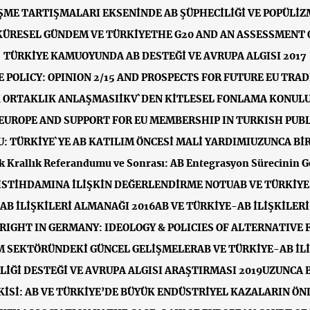
ME TARTIŞMALARI EKSENİNDE AB ŞÜPHECİLİĞİ VE POPÜLİ
KÜRESEL GÜNDEM VE TÜRKİYE
THE G20 AND AN ASSESSMENT 
TÜRKİYE KAMUOYUNDA AB DESTEĞİ VE AVRUPA ALGISI 2017
 POLICY: OPINION 2/15 AND PROSPECTS FOR FUTURE EU TRAD
 ORTAKLIK ANLAŞMASI
İKV`DEN KİTLESEL FONLAMA KONUL
EUROPE AND SUPPORT FOR EU MEMBERSHIP IN TURKISH PUBL
U: TÜRKİYE`YE AB KATILIM ÖNCESİ MALİ YARDIMI
UZUNCA Bİ
ik Krallık Referandumu ve Sonrası: AB Entegrasyon Sürecinin G
 İSTİHDAMINA İLİŞKİN DEĞERLENDİRME NOTU
AB VE TÜRKİYE
AB İLİŞKİLERİ ALMANAĞI 2016
AB VE TÜRKİYE-AB İLİŞKİLER
RIGHT IN GERMANY: IDEOLOGY & POLICIES OF ALTERNATIVE
IM SEKTÖRÜNDEKİ GÜNCEL GELİŞMELER
AB VE TÜRKİYE-AB İL
İĞİ DESTEĞİ VE AVRUPA ALGISI ARAŞTIRMASI 2019
UZUNCA B
KİSİ: AB VE TÜRKİYE’DE BÜYÜK ENDÜSTRİYEL KAZALARIN Ö