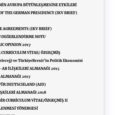
ZMİN AVRUPA BÜTÜNLEŞMESİNE ETKİLERİ
OF THE GERMAN PRESIDENCY (IKV BRIEF)
E AGREEMENTS (IKV BRIEF)
U DEĞERLENDİRME NOTU
IC OPINION 2017
R CURRİCULUM VİTAE/ ÖZGEÇMİŞ
eleceği ve Türkiye
Brexit’in Politik Ekonomisi
-AB İLİŞKİLERİ ALMANAĞI 2015
İ ALMANAĞI 2017
 FÜR DEUTSCHLAND (AfD)
İŞKİLERİ ALMANAĞI 2018
İR CURRİCULUM VİTAE/ÖZGEÇMİŞ II
NLENMESİ YÖNERGESİ