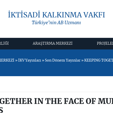
İKTİSADİ KALKINMA VAKFI
Türkiye’nin AB Uzmanı
RLİĞİ
ARAŞTIRMA MERKEZİ
PROJELE
RKEZİ » İKV Yayınları » Son Dönem Yayınlar » KEEPING TOGE
GETHER IN THE FACE OF MU
S