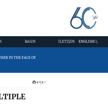
R
BASIN
İLETİŞİM
ENGLISH
THER IN THE FACE OF
+
–
LTIPLE