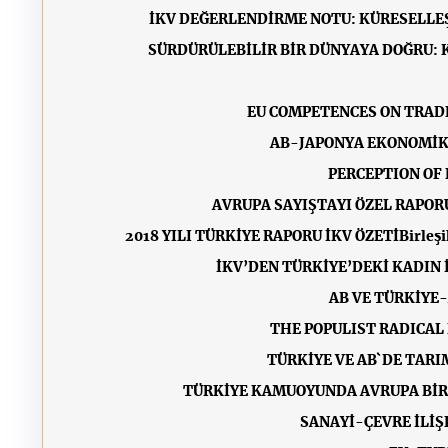
İKV DEĞERLENDİRME NOTU: KÜRESELLEŞ
SÜRDÜRÜLEBİLİR BİR DÜNYAYA DOĞRU: 
EU COMPETENCES ON TRADE
AB-JAPONYA EKONOMİK
PERCEPTION OF 
AVRUPA SAYIŞTAYI ÖZEL RAPOR
2018 YILI TÜRKİYE RAPORU İKV ÖZETİ
Birleş
İKV’DEN TÜRKİYE’DEKİ KADIN
AB VE TÜRKİYE-
THE POPULIST RADICAL 
TÜRKİYE VE AB`DE TAR
TÜRKİYE KAMUOYUNDA AVRUPA BİRL
SANAYİ-ÇEVRE İLİŞ