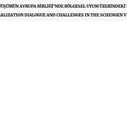
ÖNÜŞÜMÜN AVRUPA BİRLİĞİ’NDE BÖLGESEL UYUM ÜZERİNDEKİ 
RALIZATION DIALOGUE AND CHALLENGES IN THE SCHENGEN VI
’S ROAD TRANSPORT WITH THE EU: TRANSIT, QUOTA, AND VIS
VRİMİ VE GÖÇ VE İLTİCA PAKTI&#39;NA İLİŞKİN DEĞERLEND
NGE REGIME (IKV BRIEF)
AVRUPA BİRLİĞİ’NDE DİJİTAL EĞİTİ