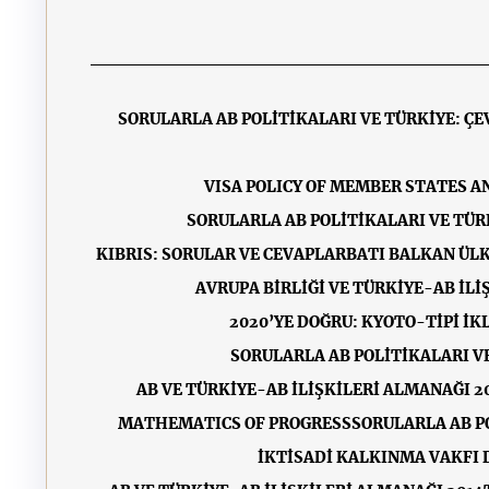
SORULARLA AB POLİTİKALARI VE TÜRKİYE: ÇE
VISA POLICY OF MEMBER STATES 
SORULARLA AB POLİTİKALARI VE TÜR
KIBRIS: SORULAR VE CEVAPLAR
BATI BALKAN ÜLK
AVRUPA BİRLİĞİ VE TÜRKİYE-AB İL
2020’YE DOĞRU: KYOTO-TİPİ İK
SORULARLA AB POLİTİKALARI V
AB VE TÜRKİYE-AB İLİŞKİLERİ ALMANAĞI 2
MATHEMATICS OF PROGRESS
SORULARLA AB PO
İKTİSADİ KALKINMA VAKFI D