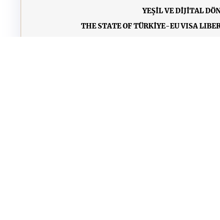
YEŞİL VE DİJİTAL D
THE STATE OF TÜRKİYE-EU VISA LIBE
CHALLENGES IN TÜRKIYE
İKV’DEN AB ORTAK GÖÇ POLİTİKALARININ E
TÜRKİYE IN THE INTERNATIONAL CLIMATE CHA
ARŞİV
•
ÇEREZ POLİTİKASI
•
KVKK