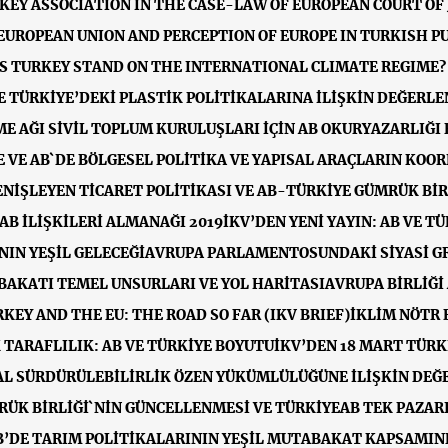
KEY ASSOCIATION IN THE CASE-LAW OF EUROPEAN COURT OF 
EUROPEAN UNION AND PERCEPTION OF EUROPE IN TURKISH PU
 TURKEY STAND ON THE INTERNATIONAL CLIMATE REGIME? 
VE TÜRKİYE’DEKİ PLASTİK POLİTİKALARINA İLİŞKİN DEĞERL
ME AĞI SİVİL TOPLUM KURULUŞLARI İÇİN AB OKURYAZARLIĞI
E VE AB`DE BÖLGESEL POLİTİKA VE YAPISAL ARAÇLARIN KOO
ENİŞLEYEN TİCARET POLİTİKASI VE AB-TÜRKİYE GÜMRÜK BİR
-AB İLİŞKİLERİ ALMANAĞI 2019
İKV’DEN YENİ YAYIN: AB VE T
IN YEŞİL GELECEĞİ
AVRUPA PARLAMENTOSUNDAKİ SİYASİ GR
BAKATI TEMEL UNSURLARI VE YOL HARİTASI
AVRUPA BİRLİĞİ
EY AND THE EU: THE ROAD SO FAR (IKV BRIEF)
İKLİM NÖTR 
 TARAFLILIK: AB VE TÜRKİYE BOYUTU
İKV’DEN 18 MART TÜRK
L SÜRDÜRÜLEBİLİRLİK ÖZEN YÜKÜMLÜLÜĞÜNE İLİŞKİN DE
ÜK BİRLİĞİ`NİN GÜNCELLENMESİ VE TÜRKİYE
AB TEK PAZAR
AB’DE TARIM POLİTİKALARININ YEŞİL MUTABAKAT KAPSAMI