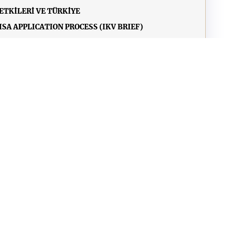
ETKİLERİ VE TÜRKİYE
SA APPLICATION PROCESS (IKV BRIEF)
A BARRIERS (IKV BRIEF)
İRME NOTU
TÜRKİYE VE AB’DE GIDA GÜVENLİĞİ
M VE BECERİLERİN GELİŞTİRİLMESİ VE TÜRKİYE