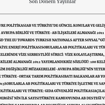
Son Dönem Yayınlar
VRE POLİTİKASI
AB VE TÜRKİYE’DE GÜNCEL KONULAR VE GEL
AVRUPA BİRLİĞİ VE TÜRKİYE-AB İLİŞKİLERİ ALMANAĞI 2011
AND THE EU TOWARDS TURKISH NATIONALS AFTER SOYSAL”GÜ
KİYE:ENERJİ POLİTİKASI
SORULARLA AB POLİTİKALARI VE TÜR
ELERİNDE VİZE SERBESTLİĞİ SÜRECİ: VİZE KOLAYLAŞTIRMA, 
İŞKİLERİ ALMANAĞI 2012 YAYIMLANDI
KRİZ SÖZLÜĞÜ: 100 KE
LİM DEĞİŞİKLİĞİ MÜZAKERELERİ-AVRUPA BİRLİĞİ’NİN YETE
E TÜRKİYE-ORTAK TARIM POLİTİKASI
BATI BALKANLAR AB Y
013
SORULARLA AB POLİTİKALARI VE TÜRKİYE İŞLETME VE SA
LİTİKALARI VE TÜRKİYE: GIDA GÜVENLİĞİ POLİTİKASI
AÇILA
ERGİSİ`NİN İLK SAYISI
TÜRKİYE KAMUOYUNDA AB DESTEĞİ VE