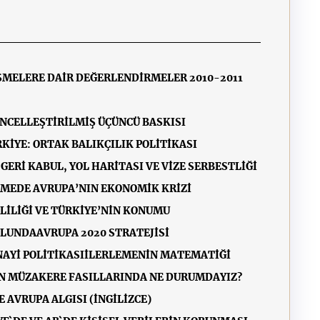
İŞMELERE DAİR DEĞERLENDİRMELER 2010-2011
NCELLEŞTİRİLMİŞ ÜÇÜNCÜ BASKISI
KİYE: ORTAK BALIKÇILIK POLİTİKASI
GERİ KABUL, YOL HARİTASI VE VİZE SERBESTLİĞİ
LİMEDE AVRUPA’NIN EKONOMİK KRİZİ
RLİLİĞİ VE TÜRKİYE’NİN KONUMU
OLUNDA
AVRUPA 2020 STRATEJİSİ
NAYİ POLİTİKASI
İLERLEMENİN MATEMATİĞİ
N MÜZAKERE FASILLARINDA NE DURUMDAYIZ?
 AVRUPA ALGISI (İNGİLİZCE)