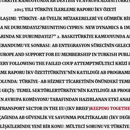
TÜRKİYE KAMUOYUNDA AB DESTEĞİ VE AVRUPA ALGISI
TÜRKİY
2015 YILI TÜRKİYE İLERLEME RAPORU İKV ÖZETİ
LAŞIMI: TÜRKİYE-AB ÜYELİK MÜZAKERELERİ VE GÜMRÜK Bİ
A NE DURUMDAYIZ?
REUNITING CYPRUS: NEW DYNAMICS & I
RINDA NE DURUMDAYIZ?” 2. BASKI
TÜRKİYE KAMUOYUNDA AB
ERANDUMU VE SONRASI: AB ENTEGRASYON SÜRECİNİN GELECE
EUROPE AND SUPPORT FOR EU MEMBERSHIP IN TURKISH PUBLI
VERY FOLLOWING THE FAILED COUP ATTEMPT
MÜLTECİ KRİZİ 
EME RAPORU İKV ÖZETİ
TÜRKİYE’NİN KATILDIĞI AB PROGRAML
OLUNDA: TÜRKİYE-AB HİZMET TİCARETİNİN ÖNÜNDEKİ TEME
 GEÇİŞ: TEMEL SEKTÖRLER
TÜRKİYE’NİN KATILDIĞI AB PROG
İN AVRUPA KOMİSYONU TARAFINDAN HAZIRLANAN ETKİ ANALİ
TRANSPORT SECTOR IN THE EU (IKV BRIEF)
KEEPING TOGETHE
ÇAĞINDA AB GÜVENLİK VE SAVUNMA POLİTİKALARI (İKV DE
LİŞKİLERİNDE YENİ BİR KONU: MÜLTECİ SORUNU VE TÜRKİYE