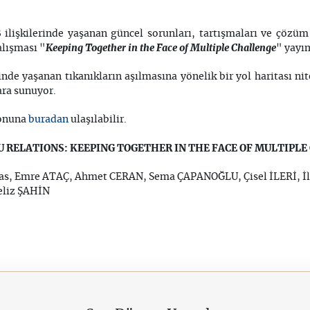
ilişkilerinde yaşanan güncel sorunları, tartışmaları ve çözüm
Keeping Together in the Face of Multiple Challenge
alışması "
" yayı
inde yaşanan tıkanıkların aşılmasına yönelik bir yol haritası ni
ara sunuyor.
buradan
yonuna
ulaşılabilir.
U RELATIONS: KEEPING TOGETHER IN THE FACE OF MULTIPL
Nas, Emre ATAÇ, Ahmet CERAN, Sema ÇAPANOĞLU, Çisel İLERİ, İ
eliz ŞAHİN