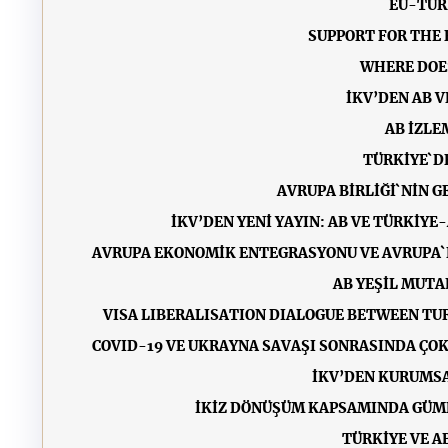
EU-TUR
SUPPORT FOR THE 
WHERE DOES
İKV’DEN AB 
AB İZLE
TÜRKİYE`D
AVRUPA BİRLİĞİ`NİN G
İKV’DEN YENİ YAYIN: AB VE TÜRKİYE
AVRUPA EKONOMİK ENTEGRASYONU VE AVRUPA`N
AB YEŞİL MUTA
VISA LIBERALISATION DIALOGUE BETWEEN TURK
COVID-19 VE UKRAYNA SAVAŞI SONRASINDA ÇOK
İKV’DEN KURUMSA
İKİZ DÖNÜŞÜM KAPSAMINDA GÜMR
TÜRKİYE VE 