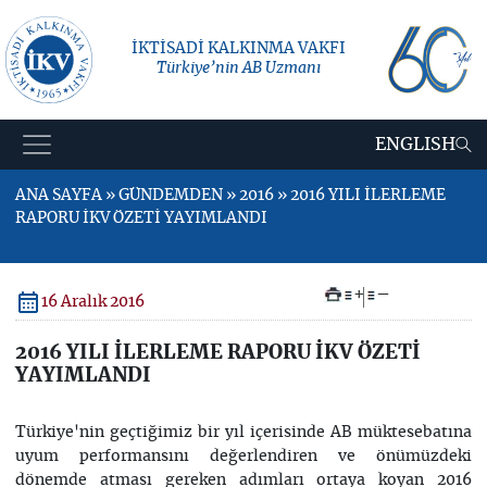
İKTİSADİ KALKINMA VAKFI
Türkiye’nin AB Uzmanı
ENGLISH
ANA SAYFA » GÜNDEMDEN » 2016 » 2016 YILI İLERLEME
RAPORU İKV ÖZETİ YAYIMLANDI
+
–
16 Aralık 2016
2016 YILI İLERLEME RAPORU İKV ÖZETİ
YAYIMLANDI
Türkiye'nin geçtiğimiz bir yıl içerisinde AB müktesebatına
uyum performansını değerlendiren ve önümüzdeki
dönemde atması gereken adımları ortaya koyan 2016