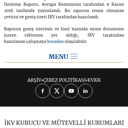
İlerleme Raporu, Avrupa Komisyonu tarafından 9 Kasım
2016 tarihinde yayımlandı. Bu raporun resmi olmayan
çevirisi ve geniş özeti İKV tarafından hazırlandı.
Raporun geniş özetinin ve fasıl bazında uyum durumunu
içeren tablonun yer aldığı, İKV tarafından
hazırlanan çalışmaya
ulaşılabilir.
buradan
MENU
2016
ARŞİV
•
ÇEREZ POLİTİKASI
•
KVKK
2026
2025
2024
2023
2022
2021
2020
2019
2018
İKV KURUCU VE MÜTEVELLİ KURUMLARI