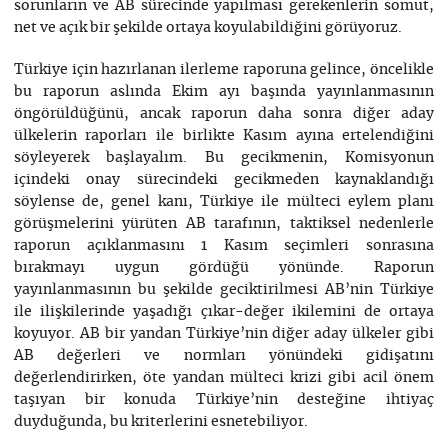
sorunların ve AB sürecinde yapılması gerekenlerin somut,
net ve açık bir şekilde ortaya koyulabildiğini görüyoruz.
Türkiye için hazırlanan ilerleme raporuna gelince, öncelikle
bu raporun aslında Ekim ayı başında yayınlanmasının
öngörüldüğünü, ancak raporun daha sonra diğer aday
ülkelerin raporları ile birlikte Kasım ayına ertelendiğini
söyleyerek başlayalım. Bu gecikmenin, Komisyonun
içindeki onay sürecindeki gecikmeden kaynaklandığı
söylense de, genel kanı, Türkiye ile mülteci eylem planı
görüşmelerini yürüten AB tarafının, taktiksel nedenlerle
raporun açıklanmasını 1 Kasım seçimleri sonrasına
bırakmayı uygun gördüğü yönünde. Raporun
yayınlanmasının bu şekilde geciktirilmesi AB’nin Türkiye
ile ilişkilerinde yaşadığı çıkar-değer ikilemini de ortaya
koyuyor. AB bir yandan Türkiye’nin diğer aday ülkeler gibi
AB değerleri ve normları yönündeki gidişatını
değerlendirirken, öte yandan mülteci krizi gibi acil önem
taşıyan bir konuda Türkiye’nin desteğine ihtiyaç
duyduğunda, bu kriterlerini esnetebiliyor.