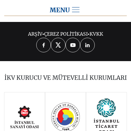
MENU
2015
ARŞİV
•
ÇEREZ POLİTİKASI
•
KVKK
2026
2025
2024
2023
2022
2021
2020
2019
2018
İKV KURUCU VE MÜTEVELLİ KURUMLARI
2017
2016
2014
Haziran 2011 - Ocak 2014