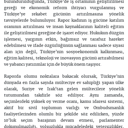
bulundurulduğunda, Türkiye’de iş ortamının geliştirilmesi
gereği ve ekonomik reform ihtiyacı vurgulanmış ve
Türkiye’ye rekabet gücünün artırılmasına yönelik
tavsiyelerde bulunuluyor. Rapor kadının iş gücüne katılım
oranının artırılması ve insan kaynaklarının kaliteli eğitim
ile geliştirilmesi gereğine de işaret ediyor. Hukukun düzgün
işlemesi, yargının etkin, bağımsız ve tarafsız hareket
edebilmesi ve ifade özgürlüğünün sağlanması sadece siyasi
alan için değil, Türkiye’nin sosyoekonomik kalkınması,
eğitim kalitesi, teknoloji ve inovasyon gücünü artırabilmesi
ve yabancı yatırımlar için de büyük önem taşıyor.
Raporda olumu noktalara bakacak olursak, Türkiye’nin
dünyada en fazla sayıda mülteciye ev sahipliği yapan ülke
olarak, Suriye ve Irak’tan gelen mültecilere yönelik
tutumundan takdirle söz ediliyor. Aynı zamanda,
seçimlerdeki yüksek oy verme oranı, kamu idaresi sistemi,
aktif bir sivil toplumun varlığı ve Ombudsmanlık
faaliyetlerinden olumlu bir şekilde söz edilirken, yüzde
10’luk seçim barajının devam etmesi, parlamenter
dokunulmazlığı, yolsuzlukla mücadeledeki yetersizlikler,