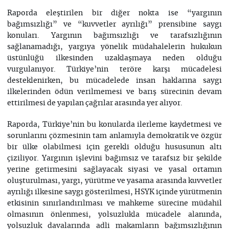
Raporda eleştirilen bir diğer nokta ise “yargının
bağımsızlığı” ve “kuvvetler ayrılığı” prensibine saygı
konuları. Yargının bağımsızlığı ve tarafsızlığının
sağlanamadığı, yargıya yönelik müdahalelerin hukukun
üstünlüğü ilkesinden uzaklaşmaya neden olduğu
vurgulanıyor. Türkiye’nin teröre karşı mücadelesi
desteklenirken, bu mücadelede insan haklarına saygı
ilkelerinden ödün verilmemesi ve barış sürecinin devam
ettirilmesi de yapılan çağrılar arasında yer alıyor.
Raporda, Türkiye’nin bu konularda ilerleme kaydetmesi ve
sorunlarını çözmesinin tam anlamıyla demokratik ve özgür
bir ülke olabilmesi için gerekli olduğu hususunun altı
çiziliyor. Yargının işlevini bağımsız ve tarafsız bir şekilde
yerine getirmesini sağlayacak siyasi ve yasal ortamın
oluşturulması, yargı, yürütme ve yasama arasında kuvvetler
ayrılığı ilkesine saygı gösterilmesi, HSYK içinde yürütmenin
etkisinin sınırlandırılması ve mahkeme sürecine müdahil
olmasının önlenmesi, yolsuzlukla mücadele alanında,
yolsuzluk davalarında adli makamların bağımsızlığının