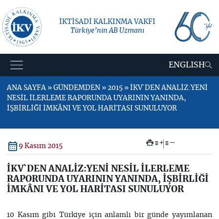
İKTİSADİ KALKINMA VAKFI
Türkiye’nin AB Uzmanı
ENGLISH
ANA SAYFA » GÜNDEMDEN » 2015 » İKV`DEN ANALİZ:YENİ
NESİL İLERLEME RAPORUNDA UYARININ YANINDA,
İŞBİRLİĞİ İMKÂNI VE YOL HARİTASI SUNULUYOR
+
–
9 Kasım 2015
İKV`DEN ANALİZ:YENİ NESİL İLERLEME
RAPORUNDA UYARININ YANINDA, İŞBİRLİĞİ
İMKÂNI VE YOL HARİTASI SUNULUYOR
10 Kasım gibi Türkiye için anlamlı bir günde yayımlanan