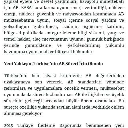
yapısal eylem ve devlet yardımları, havayolu mürettebatı
için AB-EASA kurallarına uyum, enerji verimliliği, nükleer
enerji, nükleer güvenlik ve radyasyondan korunmada AB
müktesebatına uyum, sosyal içerme sosyal yardım ve
yoksulluğun giderilmesi, kadının işgücüne katılımı,
bölgesel politikada entegre izleme bilgi sistemi, yargı ve
temel haklar, ilaç mevzuatının uyumu, gümrük birliğinde
yerinde gümrükleme ve yetkilendirilmiş yükümlü
kavramına uyum, mali ve bütçesel hükümler.
Yeni Yaklaşım Türkiye’nin AB Süreci İçin Olumlu
Türkiye’nin hem siyasi kriterlerde AB değerlerinden
uzaklaşmaya son vererek, AB standartları yönünde
reformlara ve uygulamalara öncelik vermesi, müktesebat
uyumunda da süreci hızlandırması AB ile ilişkileri ve üyelik
sürecinin geleceği açısından büyük önem taşımakta. Bu
süreçte özellikle yukarıda sayılan alanlarda ivedilikle önlem
alınması gerekiyor.
2015 Türkiye İlerleme Raporunda benimsenen yeni