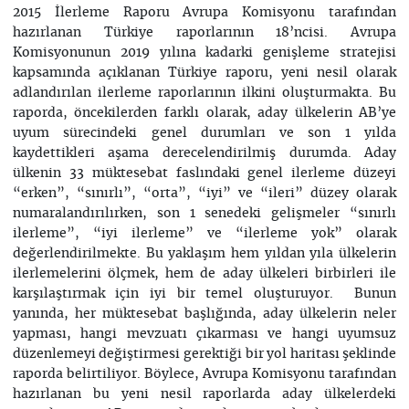
2015 İlerleme Raporu Avrupa Komisyonu tarafından
hazırlanan Türkiye raporlarının 18’ncisi. Avrupa
Komisyonunun 2019 yılına kadarki genişleme stratejisi
kapsamında açıklanan Türkiye raporu, yeni nesil olarak
adlandırılan ilerleme raporlarının ilkini oluşturmakta. Bu
raporda, öncekilerden farklı olarak, aday ülkelerin AB’ye
uyum sürecindeki genel durumları ve son 1 yılda
kaydettikleri aşama derecelendirilmiş durumda. Aday
ülkenin 33 müktesebat faslındaki genel ilerleme düzeyi
“erken”, “sınırlı”, “orta”, “iyi” ve “ileri” düzey olarak
numaralandırılırken, son 1 senedeki gelişmeler “sınırlı
ilerleme”, “iyi ilerleme” ve “ilerleme yok” olarak
değerlendirilmekte. Bu yaklaşım hem yıldan yıla ülkelerin
ilerlemelerini ölçmek, hem de aday ülkeleri birbirleri ile
karşılaştırmak için iyi bir temel oluşturuyor. Bunun
yanında, her müktesebat başlığında, aday ülkelerin neler
yapması, hangi mevzuatı çıkarması ve hangi uyumsuz
düzenlemeyi değiştirmesi gerektiği bir yol haritası şeklinde
raporda belirtiliyor. Böylece, Avrupa Komisyonu tarafından
hazırlanan bu yeni nesil raporlarda aday ülkelerdeki