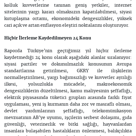
kolluk kuvvetlerine tanınan geniş yetkiler, internet
sitelerinin yargı kararı olmaksızın kapatılabilmesi, siyasi
kutuplaşma ortamı, ekonomideki dengesizlikler, yüksek
cari açık ve artan enflasyon eleştiri noktalarını oluşturuyor.
Hiçbir İlerleme Kaydedilmeyen 24 Konu
Raporda Türkiye’nin geçtiğimiz yıl hiçbir ilerleme
kaydetmediği 24 konu olarak aşağıdaki alanlar sıralanıyor:
siyasi partiler ve dokunulmazlık konusunun Avrupa
standartlarına getirilmesi, GKRY ile ilişkilerin
normalleştirilmesi, yargı bağımsızlığı ve kuvvetler ayrılığı
ilkesi, yolsuzlukla mücadele, makroekonomik
dengesizliklerin düzeltilmesi, kamu maliyesinin şeffaflığı,
elektrik piyasasında tüketici grupları arasında farklı fiyat
uygulaması, yeni iş kurmanın daha zor ve masraflı olması,
devlet yardımlarının şeffaflığı, telekomünikasyon
mevzuatının AB’ye uyumu, işçilerin serbest dolaşımı, gıda
güvenliği, veterinerlik ve bitki sağlığı, hayvanlardan
insanlara bulaşabilen hastalıkların önlenmesi, balıkçılıkta