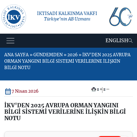
İKTİSADİ KALKINMA VAKFI
Türkiye’nin AB Uzmanı
ENGLISH
ANA SAYFA » GÜNDEMDEN » 2026 » İKV'DEN 2025 AVRUPA
ORMAN YANGINI BİLGİ SİSTEMİ VERİLERİNE İLİŞKİN
BİLGİ NOTU
+
–
7 Nisan 2026
İKV'DEN 2025 AVRUPA ORMAN YANGINI
BİLGİ SİSTEMİ VERİLERİNE İLİŞKİN BİLGİ
NOTU