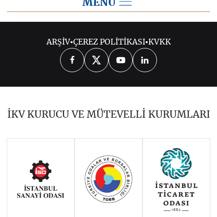
MENU
2026
ARŞİV
•
ÇEREZ POLİTİKASI
•
KVKK
2025
2024
2023
2022
2021
2020
2019
2018
2017
İKV KURUCU VE MÜTEVELLİ KURUMLARI
2016
2015
2014
Haziran 2011 - Ocak 2014