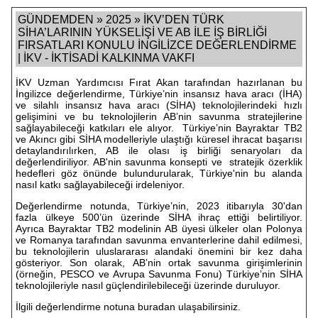
GÜNDEMDEN » 2025 » İKV’DEN TÜRK
SİHA’LARININ YÜKSELİŞİ VE AB İLE İŞ BİRLİĞİ
FIRSATLARI KONULU İNGİLİZCE DEĞERLENDİRME
| İKV - İKTİSADİ KALKINMA VAKFI
İKV Uzman Yardımcısı Fırat Akan tarafından hazırlanan bu
İngilizce değerlendirme, Türkiye’nin insansız hava aracı (İHA)
ve silahlı insansız hava aracı (SİHA) teknolojilerindeki hızlı
gelişimini ve bu teknolojilerin AB’nin savunma stratejilerine
sağlayabileceği katkıları ele alıyor. Türkiye’nin Bayraktar TB2
ve Akıncı gibi SİHA modelleriyle ulaştığı küresel ihracat başarısı
detaylandırılırken, AB ile olası iş birliği senaryoları da
değerlendiriliyor. AB'nin savunma konsepti ve stratejik özerklik
hedefleri göz önünde bulundurularak, Türkiye'nin bu alanda
nasıl katkı sağlayabileceği irdeleniyor.
Değerlendirme notunda, Türkiye’nin, 2023 itibarıyla 30'dan
fazla ülkeye 500’ün üzerinde SİHA ihraç ettiği belirtiliyor.
Ayrıca Bayraktar TB2 modelinin AB üyesi ülkeler olan Polonya
ve Romanya tarafından savunma envanterlerine dahil edilmesi,
bu teknolojilerin uluslararası alandaki önemini bir kez daha
gösteriyor. Son olarak, AB’nin ortak savunma girişimlerinin
(örneğin, PESCO ve Avrupa Savunma Fonu) Türkiye’nin SİHA
teknolojileriyle nasıl güçlendirilebileceği üzerinde duruluyor.
İlgili değerlendirme notuna
buradan
ulaşabilirsiniz.