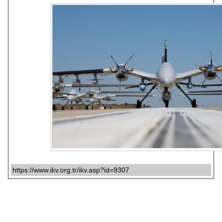
https://www.ikv.org.tr/ikv.asp?id=9307