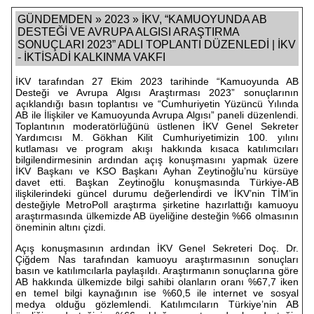
GÜNDEMDEN » 2023 » İKV, “KAMUOYUNDA AB
DESTEĞİ VE AVRUPA ALGISI ARAŞTIRMA
SONUÇLARI 2023” ADLI TOPLANTI DÜZENLEDİ | İKV
- İKTİSADİ KALKINMA VAKFI
İKV tarafından 27 Ekim 2023 tarihinde “Kamuoyunda AB
Desteği ve Avrupa Algısı Araştırması 2023” sonuçlarının
açıklandığı basın toplantısı ve “Cumhuriyetin Yüzüncü Yılında
AB ile İlişkiler ve Kamuoyunda Avrupa Algısı” paneli düzenlendi.
Toplantının moderatörlüğünü üstlenen İKV Genel Sekreter
Yardımcısı M. Gökhan Kilit Cumhuriyetimizin 100. yılını
kutlaması ve program akışı hakkında kısaca katılımcıları
bilgilendirmesinin ardından açış konuşmasını yapmak üzere
İKV Başkanı ve KSO Başkanı Ayhan Zeytinoğlu’nu kürsüye
davet etti. Başkan Zeytinoğlu konuşmasında Türkiye-AB
ilişkilerindeki güncel durumu değerlendirdi ve İKV’nin TİM’in
desteğiyle MetroPoll araştırma şirketine hazırlattığı kamuoyu
araştırmasında ülkemizde AB üyeliğine desteğin %66 olmasının
öneminin altını çizdi.
Açış konuşmasının ardından İKV Genel Sekreteri Doç. Dr.
Çiğdem Nas tarafından kamuoyu araştırmasının sonuçları
basın ve katılımcılarla paylaşıldı. Araştırmanın sonuçlarına göre
AB hakkında ülkemizde bilgi sahibi olanların oranı %67,7 iken
en temel bilgi kaynağının ise %60,5 ile internet ve sosyal
medya olduğu gözlemlendi. Katılımcıların Türkiye’nin AB