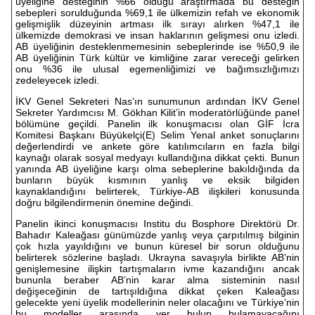
üyeliğine desteğinin %66 olduğu araştırmada bu desteğin
sebepleri sorulduğunda %69,1 ile ülkemizin refah ve ekonomik
gelişmişlik düzeyinin artması ilk sırayı alırken %47,1 ile
ülkemizde demokrasi ve insan haklarının gelişmesi onu izledi.
AB üyeliğinin desteklenmemesinin sebeplerinde ise %50,9 ile
AB üyeliğinin Türk kültür ve kimliğine zarar vereceği gelirken
onu %36 ile ulusal egemenliğimizi ve bağımsızlığımızı
zedeleyecek izledi.
İKV Genel Sekreteri Nas’ın sunumunun ardından İKV Genel
Sekreter Yardımcısı M. Gökhan Kilit’in moderatörlüğünde panel
bölümüne geçildi. Panelin ilk konuşmacısı olan GİF İcra
Komitesi Başkanı Büyükelçi(E) Selim Yenal anket sonuçlarını
değerlendirdi ve ankete göre katılımcıların en fazla bilgi
kaynağı olarak sosyal medyayı kullandığına dikkat çekti. Bunun
yanında AB üyeliğine karşı olma sebeplerine bakıldığında da
bunların büyük kısmının yanlış ve eksik bilgiden
kaynaklandığını belirterek, Türkiye-AB ilişkileri konusunda
doğru bilgilendirmenin önemine değindi.
Panelin ikinci konuşmacısı Institu du Bosphore Direktörü Dr.
Bahadır Kaleağası günümüzde yanlış veya çarpıtılmış bilginin
çok hızla yayıldığını ve bunun küresel bir sorun olduğunu
belirterek sözlerine başladı. Ukrayna savaşıyla birlikte AB’nin
genişlemesine ilişkin tartışmaların ivme kazandığını ancak
bununla beraber AB’nin karar alma sisteminin nasıl
değişeceğinin de tartışıldığına dikkat çeken Kaleağası
gelecekte yeni üyelik modellerinin neler olacağını ve Türkiye’nin
bu modeller arasında yer bulup bulamayacağını