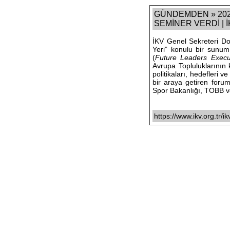
GÜNDEMDEN » 202
SEMİNER VERDİ | İ
İKV Genel Sekreteri Do
Yeri” konulu bir sunum 
(
Future Leaders Exec
Avrupa Topluluklarının k
politikaları, hedefleri 
bir araya getiren for
Spor Bakanlığı, TOBB ve
https://www.ikv.org.tr/