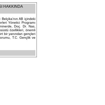
SI HAKKINDA
Belçika’nın AB içindeki
erleri Yönetici Programı
minerde, Doç. Dr. Nas,
süstü özellikleri, önemli
ört bir yanından gençleri
orumu, T.C. Gençlik ve