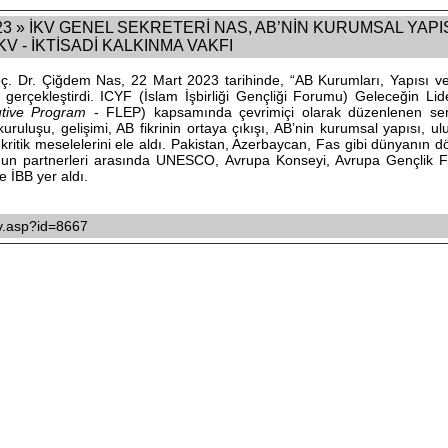
3 » İKV GENEL SEKRETERİ NAS, AB’NİN KURUMSAL YAPI
KV - İKTİSADİ KALKINMA VAKFI
ç. Dr. Çiğdem Nas, 22 Mart 2023 tarihinde, “AB Kurumları, Yapısı ve 
gerçekleştirdi. ICYF (İslam İşbirliği Gençliği Forumu) Geleceğin Lid
utive Program
- FLEP) kapsamında çevrimiçi olarak düzenlenen se
uruluşu, gelişimi, AB fikrinin ortaya çıkışı, AB’nin kurumsal yapısı, ulu
ve kritik meselelerini ele aldı. Pakistan, Azerbaycan, Fas gibi dünyanın d
umun partnerleri arasında UNESCO, Avrupa Konseyi, Avrupa Gençlik F
 İBB yer aldı.
ikv.asp?id=8667