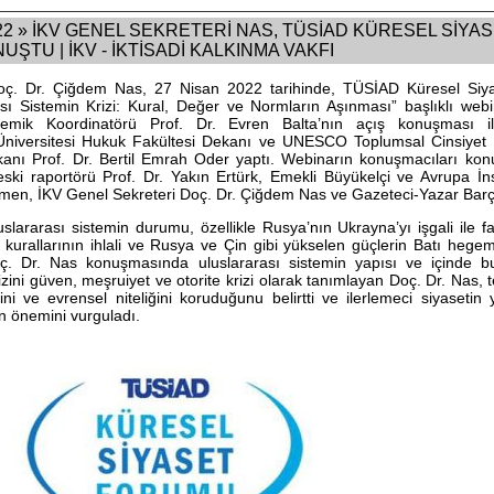
2 » İKV GENEL SEKRETERİ NAS, TÜSİAD KÜRESEL SİY
ŞTU | İKV - İKTİSADİ KALKINMA VAKFI
oç. Dr. Çiğdem Nas, 27 Nisan 2022 tarihinde, TÜSİAD Küresel Siy
sı Sistemin Krizi: Kural, Değer ve Normların Aşınması” başlıklı web
mik Koordinatörü Prof. Dr. Evren Balta’nın açış konuşması i
iversitesi Hukuk Fakültesi Dekanı ve UNESCO Toplumsal Cinsiyet Eşi
anı Prof. Dr. Bertil Emrah Oder yaptı. Webinarın konuşmacıları ko
eski raportörü Prof. Dr. Yakın Ertürk, Emekli Büyükelçi ve Avrupa 
men, İKV Genel Sekreteri Doç. Dr. Çiğdem Nas ve Gazeteci-Yazar Barçı
lararası sistemin durumu, özellikle Rusya’nın Ukrayna’yı işgali ile f
urallarının ihlali ve Rusya ve Çin gibi yükselen güçlerin Batı hegem
oç. Dr. Nas konuşmasında uluslararası sistemin yapısı ve içinde b
izini güven, meşruiyet ve otorite krizi olarak tanımlayan Doç. Dr. Nas,
 ve evrensel niteliğini koruduğunu belirtti ve ilerlemeci siyasetin 
 önemini vurguladı.