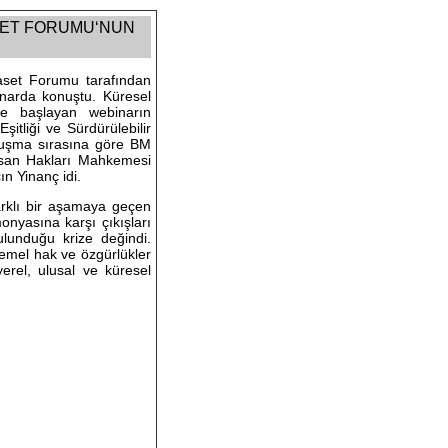
ASET FORUMU‘NUN
aset Forumu tarafından
inarda konuştu. Küresel
le başlayan webinarın
tliği ve Sürdürülebilir
nuşma sırasına göre BM
İnsan Hakları Mahkemesi
n Yinanç idi.
arklı bir aşamaya geçen
onyasına karşı çıkışları
ulunduğu krize değindi.
 temel hak ve özgürlükler
yerel, ulusal ve küresel