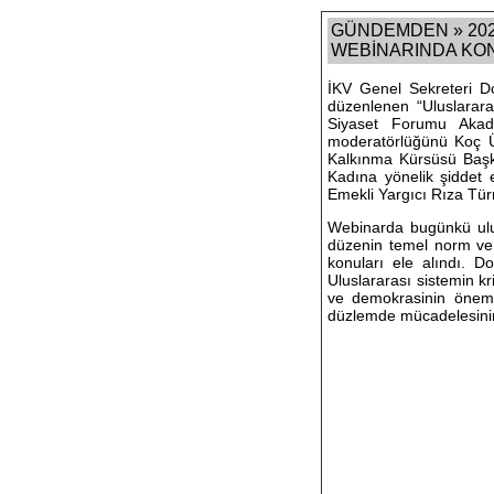
GÜNDEMDEN » 202
WEBİNARINDA KONU
İKV Genel Sekreteri D
düzenlenen “Uluslarara
Siyaset Forumu Akade
moderatörlüğünü Koç Ün
Kalkınma Kürsüsü Başk
Kadına yönelik şiddet 
Emekli Yargıcı Rıza Tür
Webinarda bugünkü ulus
düzenin temel norm ve k
konuları ele alındı. D
Uluslararası sistemin kr
ve demokrasinin önemini
düzlemde mücadelesinin