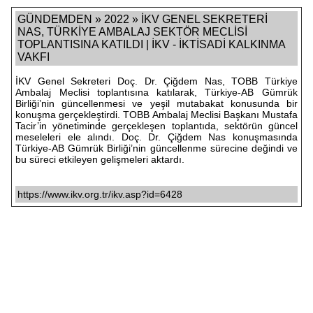
GÜNDEMDEN » 2022 » İKV GENEL SEKRETERİ
NAS, TÜRKİYE AMBALAJ SEKTÖR MECLİSİ
TOPLANTISINA KATILDI | İKV - İKTİSADİ KALKINMA
VAKFI
İKV Genel Sekreteri Doç. Dr. Çiğdem Nas, TOBB Türkiye
Ambalaj Meclisi toplantısına katılarak, Türkiye-AB Gümrük
Birliği’nin güncellenmesi ve yeşil mutabakat konusunda bir
konuşma gerçekleştirdi. TOBB Ambalaj Meclisi Başkanı Mustafa
Tacir’in yönetiminde gerçekleşen toplantıda, sektörün güncel
meseleleri ele alındı. Doç. Dr. Çiğdem Nas konuşmasında
Türkiye-AB Gümrük Birliği’nin güncellenme sürecine değindi ve
bu süreci etkileyen gelişmeleri aktardı.
https://www.ikv.org.tr/ikv.asp?id=6428