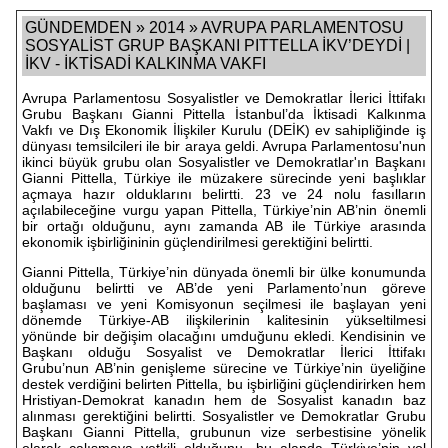
GÜNDEMDEN » 2014 » AVRUPA PARLAMENTOSU
SOSYALİST GRUP BAŞKANI PITTELLA İKV’DEYDİ |
İKV - İKTİSADİ KALKINMA VAKFI
Avrupa Parlamentosu Sosyalistler ve Demokratlar İlerici İttifakı
Grubu Başkanı Gianni Pittella İstanbul’da İktisadi Kalkınma
Vakfı ve Dış Ekonomik İlişkiler Kurulu (DEİK) ev sahipliğinde iş
dünyası temsilcileri ile bir araya geldi. Avrupa Parlamentosu'nun
ikinci büyük grubu olan Sosyalistler ve Demokratlar'ın Başkanı
Gianni Pittella, Türkiye ile müzakere sürecinde yeni başlıklar
açmaya hazır olduklarını belirtti. 23 ve 24 nolu fasılların
açılabileceğine vurgu yapan Pittella, Türkiye’nin AB’nin önemli
bir ortağı olduğunu, aynı zamanda AB ile Türkiye arasında
ekonomik işbirliğininin güçlendirilmesi gerektiğini belirtti.
Gianni Pittella, Türkiye’nin dünyada önemli bir ülke konumunda
olduğunu belirtti ve AB’de yeni Parlamento’nun göreve
başlaması ve yeni Komisyonun seçilmesi ile başlayan yeni
dönemde Türkiye-AB ilişkilerinin kalitesinin yükseltilmesi
yönünde bir değişim olacağını umduğunu ekledi. Kendisinin ve
Başkanı olduğu Sosyalist ve Demokratlar İlerici İttifakı
Grubu’nun AB’nin genişleme sürecine ve Türkiye’nin üyeliğine
destek verdiğini belirten Pittella, bu işbirliğini güçlendirirken hem
Hristiyan-Demokrat kanadın hem de Sosyalist kanadın baz
alınması gerektiğini belirtti. Sosyalistler ve Demokratlar Grubu
Başkanı Gianni Pittella, grubunun vize serbestisine yönelik