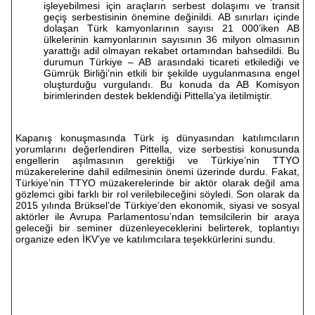
işleyebilmesi için araçların serbest dolaşımı ve transit
geçiş serbestisinin önemine değinildi. AB sınırları içinde
dolaşan Türk kamyonlarının sayısı 21 000’iken AB
ülkelerinin kamyonlarının sayısının 36 milyon olmasının
yarattığı adil olmayan rekabet ortamından bahsedildi. Bu
durumun Türkiye – AB arasındaki ticareti etkilediği ve
Gümrük Birliği’nin etkili bir şekilde uygulanmasına engel
oluşturduğu vurgulandı. Bu konuda da AB Komisyon
birimlerinden destek beklendiği Pittella’ya iletilmiştir.
Kapanış konuşmasında Türk iş dünyasından katılımcıların
yorumlarını değerlendiren Pittella, vize serbestisi konusunda
engellerin aşılmasının gerektiği ve Türkiye’nin TTYO
müzakerelerine dahil edilmesinin önemi üzerinde durdu. Fakat,
Türkiye’nin TTYO müzakerelerinde bir aktör olarak değil ama
gözlemci gibi farklı bir rol verilebileceğini söyledi. Son olarak da
2015 yılında Brüksel’de Türkiye’den ekonomik, siyasi ve sosyal
aktörler ile Avrupa Parlamentosu’ndan temsilcilerin bir araya
geleceği bir seminer düzenleyeceklerini belirterek, toplantıyı
organize eden İKV’ye ve katılımcılara teşekkürlerini sundu.