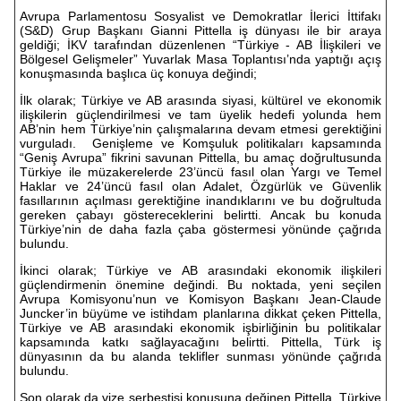
Avrupa Parlamentosu Sosyalist ve Demokratlar İlerici İttifakı
(S&D) Grup Başkanı Gianni Pittella iş dünyası ile bir araya
geldiği; İKV tarafından düzenlenen “Türkiye - AB İlişkileri ve
Bölgesel Gelişmeler” Yuvarlak Masa Toplantısı’nda yaptığı açış
konuşmasında başlıca üç konuya değindi;
İlk olarak; Türkiye ve AB arasında siyasi, kültürel ve ekonomik
ilişkilerin güçlendirilmesi ve tam üyelik hedefi yolunda hem
AB’nin hem Türkiye’nin çalışmalarına devam etmesi gerektiğini
vurguladı. Genişleme ve Komşuluk politikaları kapsamında
“Geniş Avrupa” fikrini savunan Pittella, bu amaç doğrultusunda
Türkiye ile müzakerelerde 23’üncü fasıl olan Yargı ve Temel
Haklar ve 24’üncü fasıl olan Adalet, Özgürlük ve Güvenlik
fasıllarının açılması gerektiğine inandıklarını ve bu doğrultuda
gereken çabayı göstereceklerini belirtti. Ancak bu konuda
Türkiye’nin de daha fazla çaba göstermesi yönünde çağrıda
bulundu.
İkinci olarak; Türkiye ve AB arasındaki ekonomik ilişkileri
güçlendirmenin önemine değindi. Bu noktada, yeni seçilen
Avrupa Komisyonu’nun ve Komisyon Başkanı Jean-Claude
Juncker’in büyüme ve istihdam planlarına dikkat çeken Pittella,
Türkiye ve AB arasındaki ekonomik işbirliğinin bu politikalar
kapsamında katkı sağlayacağını belirtti. Pittella, Türk iş
dünyasının da bu alanda teklifler sunması yönünde çağrıda
bulundu.
Son olarak da vize serbestisi konusuna değinen Pittella, Türkiye