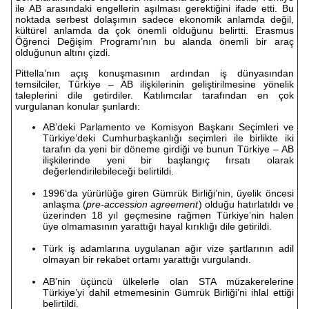
ile AB arasındaki engellerin aşılması gerektiğini ifade etti. Bu
noktada serbest dolaşımın sadece ekonomik anlamda değil,
kültürel anlamda da çok önemli olduğunu belirtti. Erasmus
Öğrenci Değişim Programı’nın bu alanda önemli bir araç
olduğunun altını çizdi.
Pittella’nın açış konuşmasının ardından iş dünyasından
temsilciler, Türkiye – AB ilişkilerinin geliştirilmesine yönelik
taleplerini dile getirdiler. Katılımcılar tarafından en çok
vurgulanan konular şunlardı:
AB’deki Parlamento ve Komisyon Başkanı Seçimleri ve
Türkiye’deki Cumhurbaşkanlığı seçimleri ile birlikte iki
tarafın da yeni bir döneme girdiği ve bunun Türkiye – AB
ilişkilerinde yeni bir başlangıç fırsatı olarak
değerlendirilebileceği belirtildi.
1996’da yürürlüğe giren Gümrük Birliği’nin, üyelik öncesi
anlaşma (
pre-accession agreement
) olduğu hatırlatıldı ve
üzerinden 18 yıl geçmesine rağmen Türkiye’nin halen
üye olmamasının yarattığı hayal kırıklığı dile getirildi.
Türk iş adamlarına uygulanan ağır vize şartlarının adil
olmayan bir rekabet ortamı yarattığı vurgulandı.
AB’nin üçüncü ülkelerle olan STA müzakerelerine
Türkiye’yi dahil etmemesinin Gümrük Birliği’ni ihlal ettiği
belirtildi.