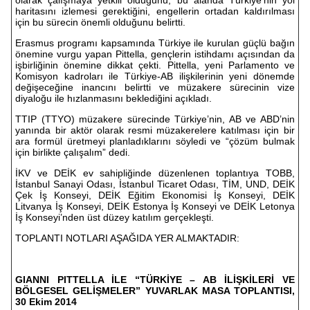
olarak çalışmaya yetkili olduğunu, bu alanda Türkiye’nin yol
haritasını izlemesi gerektiğini, engellerin ortadan kaldırılması
için bu sürecin önemli olduğunu belirtti.
Erasmus programı kapsamında Türkiye ile kurulan güçlü bağın
önemine vurgu yapan Pittella, gençlerin istihdamı açısından da
işbirliğinin önemine dikkat çekti. Pittella, yeni Parlamento ve
Komisyon kadroları ile Türkiye-AB ilişkilerinin yeni dönemde
değişeceğine inancını belirtti ve müzakere sürecinin vize
diyaloğu ile hızlanmasını beklediğini açıkladı.
TTIP (TTYO) müzakere sürecinde Türkiye’nin, AB ve ABD’nin
yanında bir aktör olarak resmi müzakerelere katılması için bir
ara formül üretmeyi planladıklarını söyledi ve “çözüm bulmak
için birlikte çalışalım” dedi.
İKV ve DEİK ev sahipliğinde düzenlenen toplantıya TOBB,
İstanbul Sanayi Odası, İstanbul Ticaret Odası, TİM, UND, DEİK
Çek İş Konseyi, DEİK Eğitim Ekonomisi İş Konseyi, DEİK
Litvanya İş Konseyi, DEİK Estonya İş Konseyi ve DEİK Letonya
İş Konseyi’nden üst düzey katılım gerçekleşti.
TOPLANTI NOTLARI AŞAĞIDA YER ALMAKTADIR:
GIANNI PITTELLA İLE “TÜRKİYE – AB İLİŞKİLERİ VE
BÖLGESEL GELİŞMELER” YUVARLAK MASA TOPLANTISI,
30 Ekim 2014