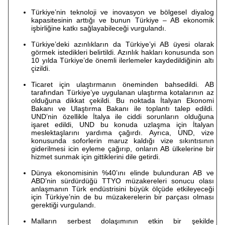
Türkiye’nin teknoloji ve inovasyon ve bölgesel diyalog
kapasitesinin arttığı ve bunun Türkiye – AB ekonomik
işbirliğine katkı sağlayabileceği vurgulandı.
Türkiye’deki azınlıkların da Türkiye’yi AB üyesi olarak
görmek istedikleri belirtildi. Azınlık hakları konusunda son
10 yılda Türkiye’de önemli ilerlemeler kaydedildiğinin altı
çizildi.
Ticaret için ulaştırmanın öneminden bahsedildi. AB
tarafından Türkiye’ye uygulanan ulaştırma kotalarının az
olduğuna dikkat çekildi. Bu noktada İtalyan Ekonomi
Bakanı ve Ulaştırma Bakanı ile toplantı talep edildi.
UND’nin özellikle İtalya ile ciddi sorunların olduğuna
işaret edildi, UND bu konuda uzlaşma için İtalyan
meslektaşlarını yardıma çağırdı. Ayrıca, UND, vize
konusunda soforlerin maruz kaldığı vize sıkıntısının
giderilmesi icin eyleme çağırıp, onların AB ülkelerine bir
hizmet sunmak için gittiklerini dile getirdi.
Dünya ekonomisinin %40’ını elinde bulunduran AB ve
ABD’nin sürdürdüğü TTYO müzakereleri sonucu olası
anlaşmanın Türk endüstrisini büyük ölçüde etkileyeceği
için Türkiye’nin de bu müzakerelerin bir parçası olması
gerektiği vurgulandı.
Malların serbest dolaşımının etkin bir şekilde