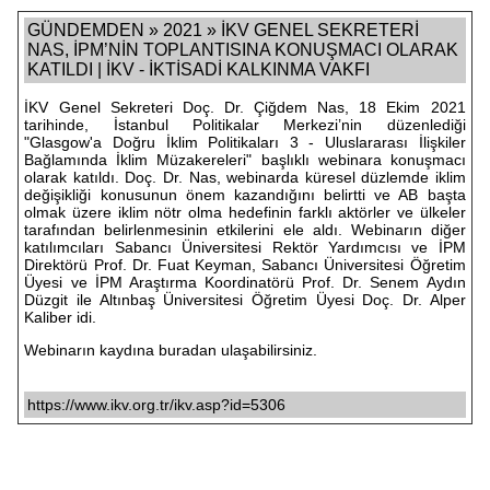
GÜNDEMDEN » 2021 » İKV GENEL SEKRETERİ
NAS, İPM’NİN TOPLANTISINA KONUŞMACI OLARAK
KATILDI | İKV - İKTİSADİ KALKINMA VAKFI
İKV Genel Sekreteri Doç. Dr. Çiğdem Nas, 18 Ekim 2021
tarihinde, İstanbul Politikalar Merkezi’nin düzenlediği
"Glasgow'a Doğru İklim Politikaları 3 - Uluslararası İlişkiler
Bağlamında İklim Müzakereleri" başlıklı webinara konuşmacı
olarak katıldı. Doç. Dr. Nas, webinarda küresel düzlemde iklim
değişikliği konusunun önem kazandığını belirtti ve AB başta
olmak üzere iklim nötr olma hedefinin farklı aktörler ve ülkeler
tarafından belirlenmesinin etkilerini ele aldı. Webinarın diğer
katılımcıları Sabancı Üniversitesi Rektör Yardımcısı ve İPM
Direktörü Prof. Dr. Fuat Keyman, Sabancı Üniversitesi Öğretim
Üyesi ve İPM Araştırma Koordinatörü Prof. Dr. Senem Aydın
Düzgit ile Altınbaş Üniversitesi Öğretim Üyesi Doç. Dr. Alper
Kaliber idi.
Webinarın kaydına
buradan
ulaşabilirsiniz.
https://www.ikv.org.tr/ikv.asp?id=5306