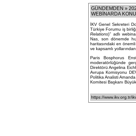
GÜNDEMDEN » 2021
WEBİNARDA KONUŞT
İKV Genel Sekreteri Do
Türkiye Forumu iş birliğ
Relations
)” adlı webina
Nas, son dönemde hız 
haritasındaki en önemli 
ve kapsamlı yollarında
Paris Bosphorus Enst
moderatörlüğünde ger
Direktörü Angelina Eich
Avrupa Komisyonu DEVC
Politika Analisti Amand
Komitesi Başkanı Büyüke
https://www.ikv.org.tr/