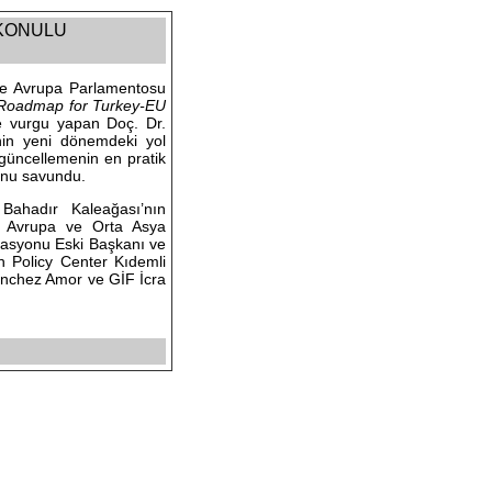
 KONULU
 ve Avrupa Parlamentosu
Roadmap for Turkey-EU
ine vurgu yapan Doç. Dr.
nin yeni dönemdeki yol
e güncellemenin en pratik
unu savundu.
Bahadır Kaleağası’nın
i Avrupa ve Orta Asya
egasyonu Eski Başkanı ve
 Policy Center Kıdemli
Sánchez Amor ve GİF İcra