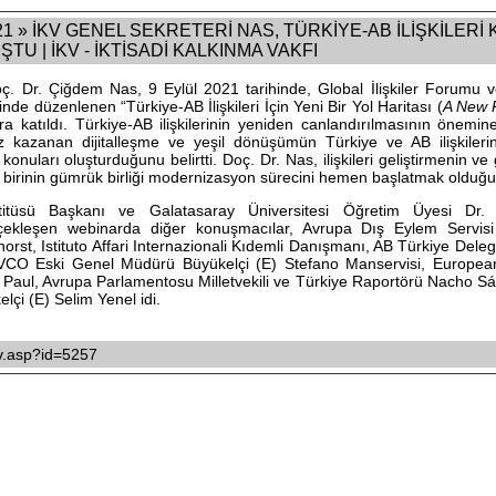
 » İKV GENEL SEKRETERİ NAS, TÜRKİYE-AB İLİŞKİLERİ
U | İKV - İKTİSADİ KALKINMA VAKFI
ç. Dr. Çiğdem Nas, 9 Eylül 2021 tarihinde, Global İlişkiler Forumu
inde düzenlenen “Türkiye-AB İlişkileri İçin Yeni Bir Yol Haritası (
A New 
ra katıldı. Türkiye-AB ilişkilerinin yeniden canlandırılmasının önem
kazanan dijitalleşme ve yeşil dönüşümün Türkiye ve AB ilişkileri
konuları oluşturduğunu belirtti. Doç. Dr. Nas, ilişkileri geliştirmenin v
n birinin gümrük birliği modernizasyon sürecini hemen başlatmak olduğ
itüsü Başkanı ve Galatasaray Üniversitesi Öğretim Üyesi Dr. 
çekleşen webinarda diğer konuşmacılar, Avrupa Dış Eylem Servis
horst, Istituto Affari Internazionali Kıdemli Danışmanı, AB Türkiye Del
O Eski Genel Müdürü Büyükelçi (E) Stefano Manservisi, European
a Paul, Avrupa Parlamentosu Milletvekili ve Türkiye Raportörü Nacho 
lçi (E) Selim Yenel idi.
ikv.asp?id=5257